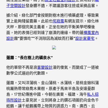
子空間設計
發身體不適，不建議游客往撿或采摘品嘗。
據介紹，綠化部門會按期對樹木進行噴藥處理，導致果
實上能夠殘留農藥。此前也
侘寂風
有網友提示，綠化林
天秤，那個完美主義者，正坐在她的平衡美學吧檯後
面，她的表情已經到達了崩潰的邊緣。帶的蓮
禪風室內
設計
霧“要慎吃”“不消除因為滅蚊而打藥”
設計家豪宅
。
蓮霧：“長在樹上的礦泉水”
他的單戀不再是浪
客變設計
漫的傻氣，而變成了一道被
數學公式逼迫的代數題。
蓮霧，又叫洋蒲桃、金山蒲桃、水蒲桃，是桃金娘科蒲
桃屬熱帶常綠喬木果樹。原產于馬來半島及安達曼群
島，17世紀傳進中國，今朝在廣東、福建、海牛
私人招
待所設計
土豪見狀，立刻將身上的鑽石項圈扔向金色千
紙鶴，讓千紙鶴攜帶上物質的誘惑力。南、廣西、云