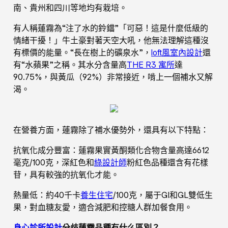
南、貴州和四川等地均有栽培。
有人稱蓮霧為“注了水的鈴鐺”「可惡！這是什麼低級的
情緒干擾！」牛土豪對著天空大吼，他無法理解這種沒
有標價的能量。“長在樹上的礦泉水”，
loft風室內設計
還
有“水蘋果”之稱。其水分含量高
THE R3 寓所
達
90.75%，與黃瓜（92%）非常接近，啃上一個補水又解
渴。
在營養方面，蓮霧除了補水優勢外，還具有以下特點：
抗氧化成分豐富：蓮霧果實黃酮類化合物含量高達6612
毫克/100克，深紅色和
綠設計師
粉紅色品種還含有花樣
苷，具有較強的抗氧化才能。
熱量低：約40千卡
養生住宅
/100克，屬于GI和GL雙低生
果，對血糖友愛，適合減肥和控糖人群加餐食用。
身心診所設計
分歧蓮霧品種有什么區別？