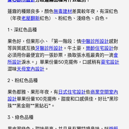
蓮霧的種類良多，顏色
無毒建材
差異較年夜，有深紅色
（年夜
老屋翻新
紅色）、粉紅色、淺綠色、白色。
1、深紅色品種
果色好，但果形小、「第一階段：情
中醫診所設計
感對
等與質感互換
牙醫診所設計
。牛土豪，
樂齡住宅設計
你
必須用你最便宜的一張鈔票，換取張水瓶最貴的一滴
會
所設計
淚水。」單果份量50克擺佈，口感稍有
豪宅設計
澀味
天母室內設計
。
2、粉紅色品種
果色都雅、果形年夜，有
日式住宅設計
些
商業空間室內
設計
單果份量100克擺佈，甜度和口感俱佳，好比“黑珍
珠”“黑金剛”“黑鉆石”。
3、綠色品種
果皮翠綠色，甜味最高，并且具有獨特噴鼻味，好
遊艇