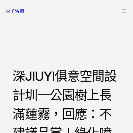
跳
原子習慣
至
主
要
內
容
深JIUYI俱意空間設
計圳一公園樹上長
滿蓮霧，回應：不