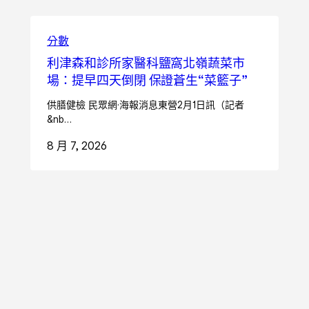
分數
利津森和診所家醫科鹽窩北嶺蔬菜市
場：提早四天倒閉 保證蒼生“菜籃子”
供膳健檢 民眾網·海報消息東營2月1日訊（記者
&nb…
8 月 7, 2026