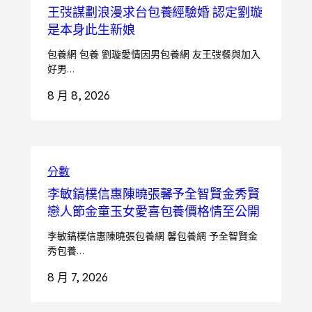
王弢謀劃浪漫求台包養經驗婚 認定劉璇
是本身此生新娘
包養網 包養 劉璇愛情因男包養網 友王弢餐與加入
好男…
8 月 8, 2026
分數
李敏鎬樸信惠陳曉張馨予全智賢金秀賢
戀人節金童玉女愛喜包養價格情至公開
李敏鎬樸信惠陳曉張包養網 馨包養網 予全智賢金
秀包養…
8 月 7, 2026