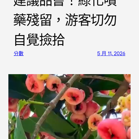
建議品嘗！綠化噴
藥殘留，游客切勿
自覺撿拾
分數
5 月 11, 2026