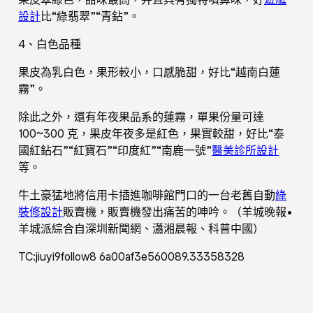
設計
比“綠翡翠”“青鉆”。
4、白色品種
果皮為乳白色，果形較小，口感脆甜，好比“越南白蓮
霧”。
除此之外，還有年夜果品系的蓮霧，單果份量可達
100~300 克，果皮年夜多是紅色，果實較甜，好比“泰
國紅鉆石”“紅寶石”“印度紅”“南鹿一號”
醫美診所設計
等。
牛土豪猛地將信用卡插進咖啡館門口的一台老舊自動
綠
裝修設計
販賣機，販賣機發出痛苦的呻吟。（羊城晚報•
羊城派綜合自深圳新聞網、瀟湘晨報、科普中國）
TC:jiuyi9follow8 6a00af3e560089.33358328