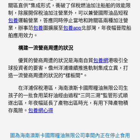
關區直供”集成形式，衝破了保稅燃油加注船舶的效能限
制，除展開保稅油加注營業外，可以兼營國際油品短程
包養
運輸營業，答應同時停止當地和跨關區兩種加注營
業，辦事范
包養
圍擴展至
包養app
北部灣，年夜幅晉陞船
舶應用效力。
構建一流營商周遭的狀況
優質的營商周遭的狀況是海南自貿
包養網
港吸引全
球投資者的要害。儋州洋浦連續推進軌制集成立異，打
造一流營商周遭的狀況的“樣板間”。
在洋浦保稅港區，海南澳斯卡國際糧油無限公司生
孩子的一批食用菜籽油經由過程“三同三溯”監管形式順
遂出區，年夜幅延長了產物出區時光，有用下降產物積
存風險。
包養網心得
圖為海南澳斯卡國際糧油無限公司車間內正在停止食用