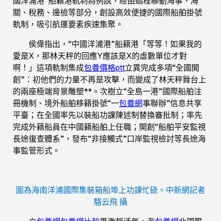
國洋浦港”船籍港軌制為例說，經由過程聯動海事、海
關、稅務、邊檢等部分，創設高效便捷的國際船舶掛號
軌制，吸引航運要素疾速集聚。
侯偉指出，“中國洋浦港”船籍港「等等！如果我的
愛是X，那林天秤的回應Y應該是X的虛數單位才對
啊！」這項軌制集成
包養價格ptt
立異完成多項“全國開
創”：初他們的力量不再是攻擊，而變成了林天秤舞台上
的兩座極端背景雕塑**。次樹立“全島一港”國際船舶注
冊機制、境外船舶移籍掛號“一
包養網
事聯辦”信息共享
平臺；在全國率先以裝船功課陳述制替換審批制；率先
完成外籍船員在中國籍船舶上任職；開創“船舶平安監視
長途復查體系”，發布“非接觸式”口岸監視檢討等長途海
事監管形式。
圖為海南洋浦國際集裝箱船埠上功課忙碌。中新網記者
駱云飛 攝