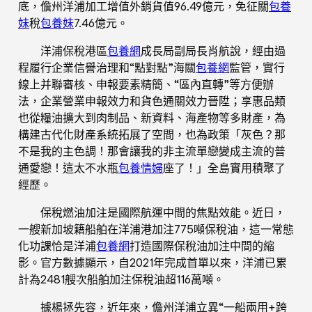
底，儋州洋浦加工增值外銷貨值96.49億元，免征關
包養
妹
稅
包養妹
7.46億元。
洋浦保稅港區
包養網
成長局副局長肖航說，經由過
程履行企業信譽治理和“點對點”海關
包養網
監管，實行
線上并聯審核、申報要素精簡、“區內直轉”等方便辦
法，企業營業申報效力和貨色通關效力晉陞；享惠品類
也從糧油擴大到肉制品、新資料、海產物等多財產，為
構建古代化財產系統拓展了空間，也為政策「灰色？那
不是我的主色調！那會讓我的非主流單戀變成主流的普
通愛戀！這太不水瓶
包養情婦
座了！」全島實用積聚了
經歷。
保稅燃油加注是國際航運中間的焦點效能。近日，
一艘新加坡籍船舶在洋浦港加注775噸保稅油，這一常態
化功課恰是洋浦
包養網
打造國際保稅油加注中間的縮
影。官方數據顯示，自2021年完成首單以來，洋浦已累
計為2481艘次船舶加注保稅油超116萬噸。
據楊拯先容，近年來，儋州洋浦立異“一船兩用+跨