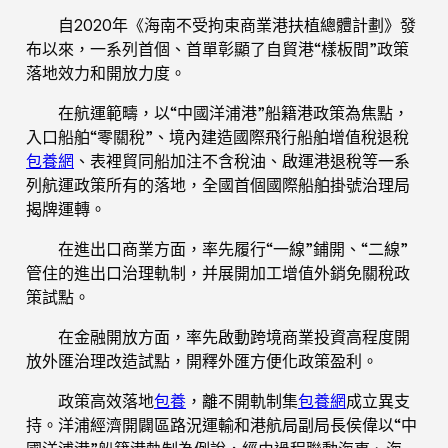
自2020年《海南不受拘束商業港扶植總體計劃》發
布以來，一系列首個、首單彰顯了自貿港“樣板間”政策
落地效力和開放力度。
在航運範疇，以“中國洋浦港”船籍港政策為焦點，
入口船舶“零關稅”、境內建造國際飛行船舶增值稅退稅
包養網
、表裡貿同船加注不含稅油、啟運港退稅等一系
列航運政策所有的落地，全國首個國際船舶掛號治理局
揭牌運轉。
在進出口商業方面，率先履行“一線”鋪開、“二線”
管住的進出口治理軌制，并展開加工增值外銷免關稅政
策試點。
在金融開放方面，率先啟動跨境商業投資高程度開
放外匯治理改造試點，開釋外匯方便化政策盈利。
政策高效落地
包養
，離不開軌制集
包養網
成立異支
持。洋浦經濟開闢區路況運輸和港航局副局長侯偉以“中