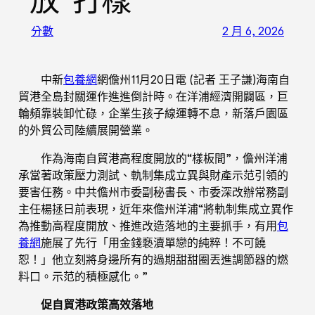
放“打樣”
分數
2 月 6, 2026
中新
包養網
網儋州11月20日電 (記者 王子謙)海南自
貿港全島封關運作進進倒計時。在洋浦經濟開闢區，巨
輪頻靠裝卸忙碌，企業生孩子線運轉不息，新落戶園區
的外貿公司陸續展開營業。
作為海南自貿港高程度開放的“樣板間”，儋州洋浦
承當著政策壓力測試、軌制集成立異與財產示范引領的
要害任務。中共儋州市委副秘書長、市委深改辦常務副
主任楊拯日前表現，近年來儋州洋浦“將軌制集成立異作
為推動高程度開放、推進改造落地的主要抓手，有用
包
養網
施展了先行「用金錢褻瀆單戀的純粹！不可饒
恕！」他立刻將身邊所有的過期甜甜圈丟進調節器的燃
料口。示范的積極感化。”
促自貿港政策高效落地