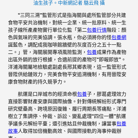
油生孩子。中新網記者 駱云飛 攝
“三同三溯”監管形式是指海關與處所監管部分共建
食物平安共治機制，對統一企業、統一批原料、統一生
孩子線所產產物實行單位化監「第二
包養行情
階段：顏
色與氣味的完美協調。張水瓶，你必須將你的怪
包養網
誕藍色，調配成我咖啡館牆壁的灰度百分之五十一點
二。」管，海關展開專項風險監測，
包養
成果作為產物
出區外銷的放行根據，合適前提的產物可“即報即放”。
洋浦海關屬地檢驗處副處長邢其鄉表現，這一監管形式
晉陞供給鏈效力，完美食物平安追溯機制，有用晉陞安
康食物財產的持久競爭力。
航運是口岸城市的經濟命根
包養
子，膠葛處理效力
直接影響財產安康與國際抽像。針對傳統解紛形式專門
研究壁壘高、跨境原因復雜、履行周期長等痛點，洋浦
樹立了集調停、仲裁、訴訟、變亂處理“四位一體”航運
爭議多元解紛平臺；還引進姑且仲裁機制，讓當事
包養
故事
人取得加倍機動高效、與國際接軌的海事仲裁辦