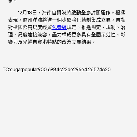
事。
12月18日，海南自貿港將啟動全島封關運作。楊拯
表現，儋州洋浦將進一個步驟強化軌制集成立異，自動
對標國際高尺度經貿
包養網
規定，推進規定、規制、治
理、尺度連接兼容，盡力構成更多具有全國示范性、影
響力及光鮮自貿港特點的改造立異結果。
TC:sugarpopular900 6984c22de296e4.26574620