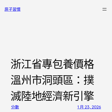
跳
原子習慣
至
主
要
內
容
浙江省專包養價格
溫州市洞頭區：撲
滅陸地經濟新引擎
分數
1 月 23, 2026