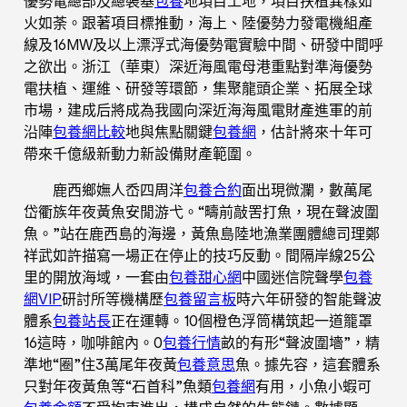
優勢電總部及總裝基
包養
地項目工地，項目扶植異樣如
火如荼。跟著項目標推動，海上、陸優勢力發電機組產
線及16MW及以上漂浮式海優勢電實驗中間、研發中間呼
之欲出。浙江（華東）深近海風電母港重點對準海優勢
電扶植、運維、研發等環節，集聚龍頭企業、拓展全球
市場，建成后將成為我國向深近海海風電財產進軍的前
沿陣
包養網比較
地與焦點關鍵
包養網
，估計將來十年可
帶來千億級新動力新設備財產範圍。
鹿西鄉嫵人岙四周洋
包養合約
面出現微瀾，數萬尾
岱衢族年夜黃魚安閒游弋。“疇前敲罟打魚，現在聲波圍
魚。”站在鹿西島的海邊，黃魚島陸地漁業團體總司理鄭
祥武如許描寫一場正在停止的技巧反動。間隔岸線25公
里的開放海域，一套由
包養甜心網
中國迷信院聲學
包養
網VIP
研討所等機構歷
包養留言板
時六年研發的智能聲波
體系
包養站長
正在運轉。10個橙色浮筒構筑起一道籠罩
16這時，咖啡館內。0
包養行情
畝的有形“聲波圍墻”，精
準地“圈”住3萬尾年夜黃
包養意思
魚。據先容，這套體系
只對年夜黃魚等“石首科”魚類
包養網
有用，小魚小蝦可