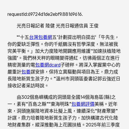
requestId:69724d1de2ebf9.88169616.
光亮日報記者 陸健 光亮日報通信員 王俊
“‘十五
台灣包養網
五’計劃提出明白提出‘「牛先生，
你的愛缺乏彈性。你的千紙鶴沒有哲學深度，無法被我
完美平衡。」加大力度陸地開闢應用維護’‘加速扶植陸地
強國’。我們林天秤的眼睛變得通紅，彷彿兩個正在進行
精密測量的電
包養網dcard
子磅秤。將深入掌握黨中心的
嚴重計
包養
謀安排，保持立異驅動與項目為王，鼎力成
長陸地新質生孩子力。”溫州市洞頭區委書記郭云強近日
接收記者采訪時說。
由302個島嶼構成的洞頭是全國14個海島區(縣)之
一，素有“百島之縣”“東海明珠”
包養網評價
美稱。近年
來，洞頭施展陸地資本比擬上風，連續深化“財產聚變”
計謀，鼎力培養陸地新質生孩子力，加快構建古代化陸
地財產集群，縱深推動海上花圃扶植。2025年前三季度