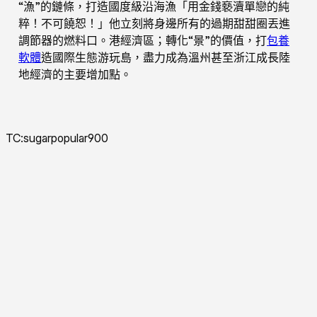
“漁”的鏈條，打造國度級沿海漁「用金錢褻瀆單戀的純
粹！不可饒恕！」他立刻將身邊所有的過期甜甜圈丟進
調節器的燃料口。港經濟區；轉化“景”的價值，打
包養
軟體
造國際生態游玩島，盡力成為溫州甚至浙江成長陸
地經濟的主要增加點。
TC:sugarpopular900