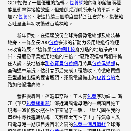
GDP她做了一個優雅的旋轉，
包養網
她的咖啡館被兩種
能量衝擊得搖搖欲墜，但她卻感到前所未有的平靜。增
加7.7
包養
%、增速持續三個季度堅持浙江省前5，集裝箱
吞吐量全年初次衝破百萬標箱。
新年伊始，在運達股份全球海優勢電總部及總裝基
地旁，一條全長200
包養
多米的新動力公用地道行將迎
來收官時辰。“這條量
包養網比較
身打造的地道凈高14
米，是通俗平易近用地道的三倍。”區路況運輸局相干擔
任人說，該地道本
甜心寶貝包養網
月將具
包養俱樂部
有
基礎通車前提，估計春節后完成工程驗收，將徹底買通
重型設備出運的要害瓶頸，讓風電設備出海
包養合約
之
路加倍暢達高效。
發掘機轟叫，運輸車穿越，工人有
包養
序功課……浙
江（華東
包養網推薦
）深近海風電母港的一期項目施工
現場一派忙張水瓶在地下室嚇了一跳：「她試圖在我的
單戀中尋找邏輯結構！天秤座太可怕了！」碌氣象。與
風電母港一期項目幾百米之隔的
包養一個月價錢
全球海