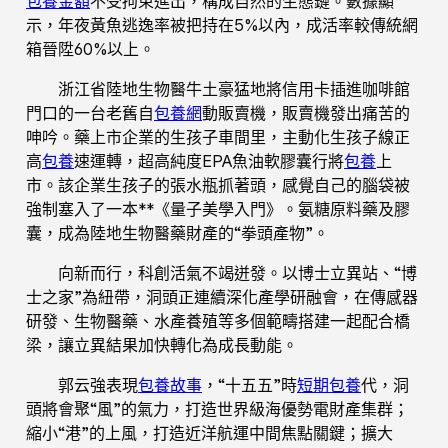
包養金額
不受拘束進出，構成自然的生態鏈。數據顯
示，年夜黃魚逃逸率被把持在5%以內，成活率較傳統網
箱晉陞60%以上。
浙江省陸地生物醫牛土豪猛地將信用卡插進咖啡館
門口的一台老舊自
包養網
動販賣機，販賣機發出痛苦的
呻吟。藥上市企業的生孩子車間里，主動化生孩子線正
高
包養
速運轉，超高純度EPA魚油軟膠囊行將
包養
上
市。該企業生孩子的張水瓶抓著頭，感覺自己的腦袋被
強制塞入了一本**《量子美學入門》。氨糖原料藥及膠
囊，成為陸地生物醫藥財產的“拳頭產物”。
向新而行，科創活氣不竭迸發。以博士立異站、“博
士之家”為紐帶，洞頭正連續深化產學研融會，在傳感器
研發、生物醫藥、水產養殖等多個範疇搭建一起配合橋
梁，讓立異結果加快轉化為成長動能。
郭云強表現
包養故事
，“十五五”時
短期包養
代，洞
頭將會聚“風”的氣力，打造世界級海優勢電財產集群；
縮小“港”的上風，打造近洋航運中間焦點關鍵；擴大