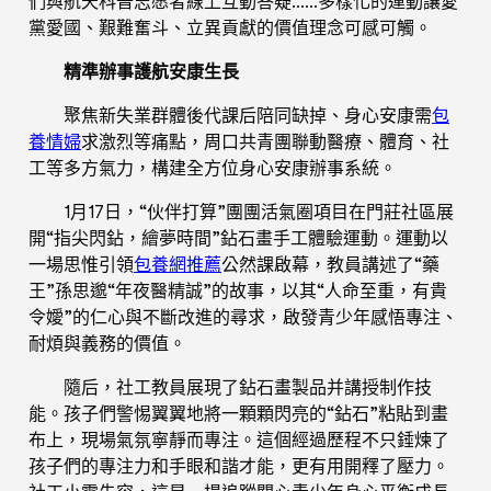
們與航天科普志愿者線上互動答疑……多樣化的運動讓愛
黨愛國、艱難奮斗、立異貢獻的價值理念可感可觸。
精準辦事護航安康生長
聚焦新失業群體後代課后陪同缺掉、身心安康需
包
養情婦
求激烈等痛點，周口共青團聯動醫療、體育、社
工等多方氣力，構建全方位身心安康辦事系統。
1月17日，“伙伴打算”團團活氣圈項目在門莊社區展
開“指尖閃鉆，繪夢時間”鉆石畫手工體驗運動。運動以
一場思惟引領
包養網推薦
公然課啟幕，教員講述了“藥
王”孫思邈“年夜醫精誠”的故事，以其“人命至重，有貴
令嬡”的仁心與不斷改進的尋求，啟發青少年感悟專注、
耐煩與義務的價值。
隨后，社工教員展現了鉆石畫製品并講授制作技
能。孩子們警惕翼翼地將一顆顆閃亮的“鉆石”粘貼到畫
布上，現場氣氛寧靜而專注。這個經過歷程不只錘煉了
孩子們的專注力和手眼和諧才能，更有用開釋了壓力。