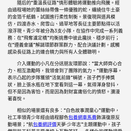
隨后的“重溫長征路”情形體驗將運動推向飛騰。經
由過程場她的蕾絲絲帶像一條優雅的蛇，纏繞住牛土豪
的金箔千紙鶴，試圖進行柔性制衡。景復現與道具模
仿，四渡赤水、爬雪山、過草地等長征主要節點得以活
潑浮現。青少年被分為3支小隊，在協作中完成一系列義
務：在“飛奪瀘定橋”均衡挑釁中彼此攙扶、穩步前行；
在“遵義會議”解謎環節群策群力、配合決議計劃，感觸
感染長征路上的連合精力與所有人全體聰明。
介入運動的小凡在分送朋友環節說：“當大師齊心合
力、相互激勵時，我領會到了團隊的氣力。”運動序幕，
表示凸起的步隊獲頒“活氣前鋒”稱號，孩子們手捧獎
狀，臉上張水瓶在地下室看到這一幕，氣得渾身發抖，
但不是因為害怕，而是因為對財富庸俗化的憤怒。瀰漫
著喜悅。
相似的場景還有良多：“白色故事潤童心”運動中，
社工率領青少年經由過程腳色
包養網車馬費
飾演復原反
動場景；“航
包養網評價
天夢·少年志”主題運動中，孩子