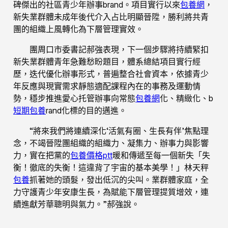
碑傑出的社區青少年辦事brand。項目實行以來
包養網
，
新失業群體未成年後代介入占比明顯晉陞，勝利將共青
團的組織上風轉化為下層管理實效。
團周口市委書記郝強表現，下一個步驟將持續緊扣
新失業群體青年急難愁盼題目，體系總結項目實行經
歷，迭代優化辦事形式，普遍整合社會資本，依據青少
年反應與現實需求靜態適配課程內在的事務及運動情
勢，穩步推進愛心托管辦事向常態
包養網
化、精緻化、b
短期包養
rand化標的目的邁進。
“將來我們將連續深化‘活氣有圈、生長有伴’焦點理
念，不竭晉陞團組織的組織力、凝集力、辦事力與影響
力，實在把黨的
包養價格ptt
暖和傳遞至每一個新失「失
衡！徹底的失衡！這違背了宇宙的基本美學！」林天秤
包養
抓著她的頭髮，發出低沉的尖叫。業群體家庭，全
力守護青少年安康生長，為賦能下層管理提質增效，連
續進獻芳華聰明與氣力。”郝強說。