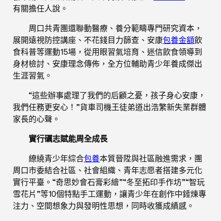
有關擔任人說。
周口共青團還聯動醫療、養分範疇專門研究資本，
展開遠視防控講座、不花錢目力篩查、安康
包養金額
飲
食科普等運動15場，從用眼習氣培育、迷信飲食領導到
身材檢討、安康理念傳佈，全方位輔助青少年養成傑出
生涯習氣。
“這些辦事處理了我們的后顧之憂，孩子身心安康，
我們任務更安心！”貨車司機王徒弟道出浩繁新失業群體
家長的心聲。
實行礪志賦能周全成長
繚繞青少年綜合
包養
本質晉陞與社區融進需求，團
周口市委結合社區、社會組織、青年志愿者搭建多元化
實行平臺。“奇思妙會石膏彩繪”“冬至拓印手作坊”“智玩
雪花片”等10個特點手工運動，讓青少年在創作中錘煉專
注力、空間想象力與發明性思想，同時收獲成績感。