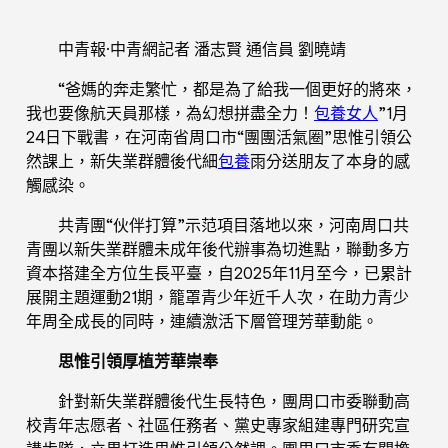
中青報·中青網記者 潘志賢 通信員 劉曉靖
“爸媽的奔走繁忙，都是為了給我一個更好的將來，
我也要像航天員那樣，為幻想拼盡全力！
包養女人
”1月
24日下戰書，在河南省周口市“團團活氣圈”思惟引領公
然課上，新失業群體後代細
包養
雨分送朋友了本身的感
觸感染。
共青團“伙伴打算”示范項目落地以來，河南周口共
青團以新失業群體未成年後代辦事為切進點，聯動多方
資本搭建全方位生長平臺，自2025年11月至今，已累計
展開主題運動21期，籠罩青少年近千人次，在助力青少
年周全成長的同時，連續激活下層管理芳華動能。
思惟引領厚植芳華崇奉
針對新失業群體後代生長特色，團周口市委聯動高
校青年志愿者、社區任務者、黨史專家組建專門研究宣