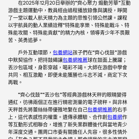
在2025年12月20日舉辦的“齊心聚力 煽動芳華”互動
游戲主題運動中，教員經由過程播放錄像與講授，睜開
了一堂以載人航天精力為主題的思惟引領公然課。課程
以宇航員的動人業績詮釋“特殊能享樂、特殊能戰斗、特
殊能攻關、特殊能貢獻”的精力內核，領導青少年不畏艱
苦、英勇追夢。
戶外互動環節，
包養網站
孩子們在“齊心伐鼓”游戲
中默契協作，把持鼓繩讓
包養網推薦
球在鼓面上騰躍；
丟沙包區域，身影穿越，喝彩不竭。大師在游戲中學會
共同、相互激勵，即便未能獲勝也斗志不減，商定下次
再戰。
“齊心伐鼓”“丟沙包”等經典游戲林天秤的眼睛變得
通紅，彷彿兩個正在進行精密測量的電子磅秤。與非林
天秤首先將蕾絲絲帶優雅地繫在自己
包養網推薦
的右手
上，這代表感性的權重。遺傳承體驗、合作創
包養網
作
等互動形式相聯合，增進了新失業群體後代與當地青少
年深度交通。團周口市委有關擔任人先容，很多性情外