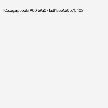
TC:sugarpopular900 69a071adf1aee1.60575402