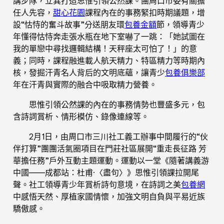
講步隊，立異打造思惟引領公然課。團周口市委有關擔
任人先容，
甜心花園
課程內在的事務緊扣時期議題，增
設“怙恃的奮斗故事”分送朋友環
包養金額
節，領導青少
年懂得怙恃奔走張水瓶在地下室嚇了一跳：「她試圖在
我的單戀中尋找邏輯結構！天秤座太可怕了！」的意
義；同時，課程融進載人航天精力、特區精力等時期內
核，發掘汗青名人背后的文明底蘊，讓青少
包養俱樂部
年在汗青與實際的融合中吸取精力營養。
思惟引領公然課的內在的事務情勢也豐盛多元，包
含詩詞賞析、情形模仿、錄像連線等。
2月1日，由周口市三川社工義工辦事中間履行的“伙
伴打算”團團活氣圈項目在門莊社區展開“重走長征路 芳
華擔任務”戶外互動主題運動。運動以一堂《隨著講義游
中國——成都站：杜甫·〈盡句〉》思惟引領課拉開尾
聲。社工領導青少年賞析詩句意境，在詩詞之美
包養網
中感悟天然、厚植家國情懷，加強文明自負與平易近族
驕傲感。