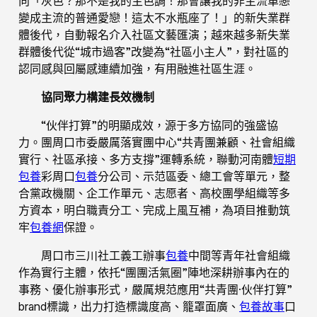
向「灰色？那不是我的主色調！那會讓我的非主流單戀
變成主流的普通愛戀！這太不水瓶座了！」的新失業群
體後代，自動報名介入社區文藝匯演；越來越多新失業
群體後代從“城市過客”改變為“社區小主人”，對社區的
認同感與回屬感連續加強，有用融進社區生涯。
協同聚力構建長效機制
“伙伴打算”的明顯成效，源于多方協同的強盛協
力。團周口市委嚴厲落實團中心“共青團兼顧、社會組織
實行、社區承接、多方支撐”運轉系統，聯動河南體
短期
包養
彩周口
包養
分公司、示范區委、總工會等單元，整
合黨政機關、企工作單元、志愿者、高校團學組織等多
方資本，明白職責分工、完成上風互補，為項目推動筑
牢
包養網
保證。
周口市三川社工義工辦事
包養
中間等青年社會組織
作為實行主體，依托“團團活氣圈”陣地深耕辦事內在的
事務、優化辦事形式，嚴厲規范應用“共青團·伙伴打算”
brand標識，出力打造標識度高、籠罩面廣、
包養故事
口