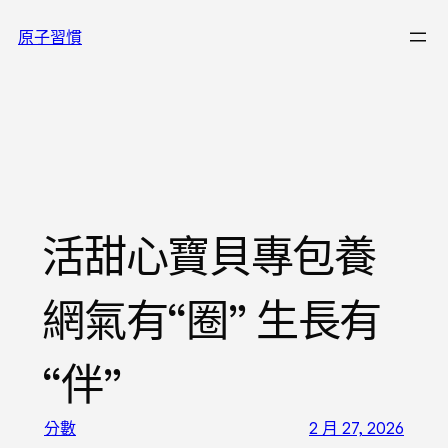
跳
原子習慣
至
主
要
內
容
活甜心寶貝專包養
網氣有“圈” 生長有
“伴”
分數
2 月 27, 2026