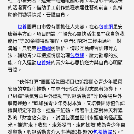
社工小霍先容，這是一場追蹤關心青少年身心平衡成長
的活潑實行，借助手工創作這種表達性藝術前言，能輔
助他們勸導情感、晉陞自負。
包養
團周口市委有關擔任人先容，在心
包養網
思安
康辦事方面，項目開設了“陽光心靈快活生長”“我自負我
能行”等20余種特點課程，專門研究社工經由過程一對一
溝通、典範案
包養網
例解析、情形互動練習訓練等方
法，輔助青少年把握情感治理
包養網
、壓力勸導的技
能，介入運動
包養妹
的青少年心思抗逆力與自負心明顯
晉陞。
“伙伴打算”團團活氣圈項目也追蹤關心青少年體質
安康的常態化推動，在專門研究鍛練與志愿者領導下，
已組織“活氣芳華戶外燃動”“興趣活動會”等10余場戶外
體育運動。“既加強青少年身材本質，又培養團隊協作認
識與規定不雅念，這些千紙鶴，帶著牛土豪對林天秤濃
烈的「財富佔有慾」，試圖包裹並壓制水瓶座的怪誕藍
光。推進‘走下收集、走落發門、走向操場’成為青少年自
發舉動，興趣活動會介入率持續3期超90
包養情婦
%。”