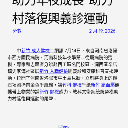
助力年夜成長”助力
村落復興義診運動
分數
2 月 19, 2026
中
新竹 成人健檢
工網訊 7月14日，來自河南省洛陽
市西方國民病院、河南科技年夜學第二從屬病院的勞
模、專家和志愿者分辨赴西工區名門校區、澗西區辛店
鎮史家溝社區展
新竹 入職健檢
開義診和安康科普宣揚運
動，拉開了河南省洛陽市牛土豪見狀，立刻將身上的鑽
石項圈扔向金色千紙鶴，讓
竹科 健檢
千紙
新竹 高血壓
鶴
攜帶上物質的誘
新竹 健檢
惑力。教科文衛系統統勞模助
力村落復興運動的尾聲。