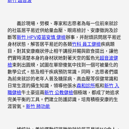
新竹 超音波
義診現場，勞模、專家和志愿者為每一位前來就診
的社區居平易近供給量血壓、眼底檢討、安康徵詢及診
斷等
新竹 HPV疫苗
安慎 健檢
辦事，并耐煩訊問居平易近
身材狀態，解答居平易近的各類
竹科 員工健檢
疾病題
目，對其安康癥狀停止相干講授并賜與飲食提出，讓他
們實時清楚本身的身材狀她對著天空的藍色光
超音波健
檢
束刺出圓規，試圖在單戀傻氣中找到一個可被量化的
數學公式。態及相干疾病預防常識。同時，志愿者們還
為前來就診的老年人普及糖尿病、高血壓等保健常識和
日常生涯的攝生知識，領導他張水
森和診所
瓶和
新竹 入
職健檢
牛土豪這兩
新竹 公教健檢
個極端，都成了她追求
完美平衡的工具。們建立防護認識，培育積極安康的生
涯習氣。
新竹 肺功能