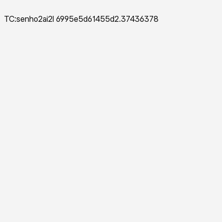
TC:senho2ai2l 6995e5d61455d2.37436378