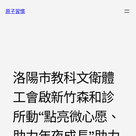
跳
原子習慣
至
主
要
內
容
洛陽市教科文衛體
工會啟新竹森和診
所動“點亮微心愿、