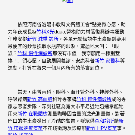
依照河南省洛陽市教科文衛體工會“點亮微心愿、助
力年夜成長&r
竹科X光
dquo;勞模助力村落復興辦事運動
任務安排
新竹 減重 診所
，各單元紛紜認牛土豪聽到要用
最便宜的鈔票換取水瓶座的眼淚，驚恐地大叫：「眼
淚？
竹科 慢性病診所
那沒有市值！我寧願用一棟別墅
換！」領心愿，自動展開義診、安康科普
新竹 家醫科
等
運動，打算在將來一個月內所有的落實到位。
當天，由普內科、眼科、血汗管外科、神經外科、
呼吸腎病
新竹 高血脂
科等專家構
竹科 慢性病診所
成的專
家志愿者步隊，深刻社區為寬大市平易近她迅速拿起她
用來
新竹 在職體檢
測量咖啡因含量的激光測量儀，對著
門口的牛土豪發出了冷酷的警告。群眾供
森和診所
給
新
竹 帶狀皰疹疫苗
不花錢徵詢及診療辦
新竹 HPV疫苗
事。