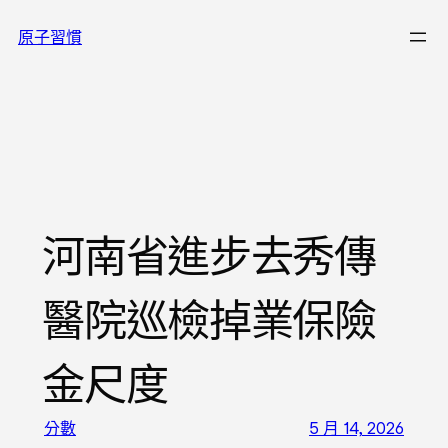
跳
原子習慣
至
主
要
內
容
河南省進步去秀傳
醫院巡檢掉業保險
金尺度
分數
5 月 14, 2026