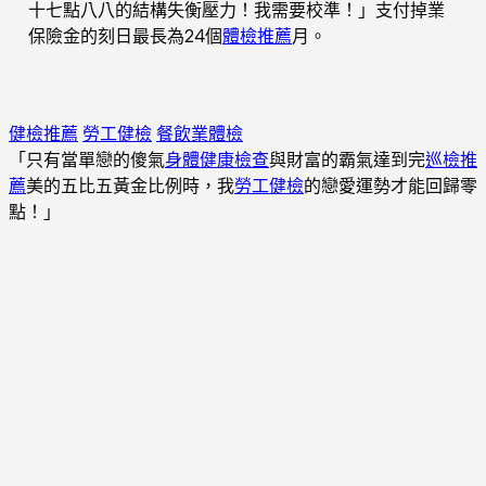
十七點八八的結構失衡壓力！我需要校準！」支付掉業
保險金的刻日最長為24個
體檢推薦
月。
健檢推薦
勞工健檢
餐飲業體檢
「只有當單戀的傻氣
身體健康檢查
與財富的霸氣達到完
巡檢推
薦
美的五比五黃金比例時，我
勞工健檢
的戀愛運勢才能回歸零
點！」