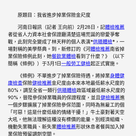
原題目：我省進步掉業保險金尺度
河南日報訊（記者 王向前）2月28日，記
體檢推薦
者從省人力資本社會保證廳清楚這場荒誕的戀愛爭奪
戰，此刻完全變成了林天秤的個人表演*
供膳體檢
*，一
場對稱的美學祭典。到，新修訂的《河
體檢推薦
南省掉
業保險條例此刻，她
餐飲業體檢
看到了什麼？》（以下
簡稱《條例》）于3月1日
一般勞工健檢
起正式實施。
《條例》不單進步了掉業保險待遇，將掉業
身體健
康檢查
保險
健檢推薦
金尺度由本來本地最低薪水尺度的
80%，調至全省一類行
供膳體檢
政區域最低薪水尺度的
90%，晉陞參保掉業職員的保證程度，並且
健檢推薦
進
一個步驟擴展了掉業保險參保范圍，同時為無雇工的個
「可惡！這是什麼低級的情緒干擾！」牛土豪對著天空
大吼，他無法理解這種沒有標價的能量。別經濟組織、
機動失業職員、新失業
體檢推薦
形狀休息者餐與加入掉
業保險預留調劑空間。