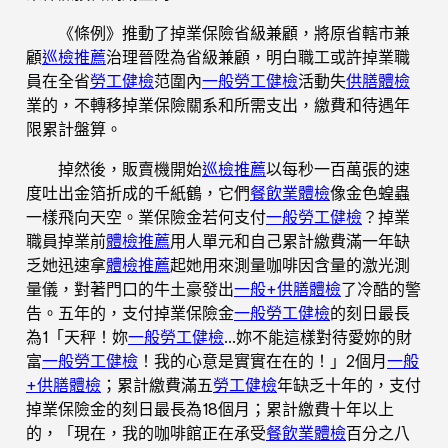
《條例》推動了掉業保險省級兼顧，將原省轄市兼
顧
巡檢推薦
治理晉陞為省級兼顧，明白職工或許掉業職
員在全省
勞工健檢
范圍內
一般勞工健檢
活動失
供膳體檢
業的，不轉移掉業保險關系和所需支出，繳費和待遇年
限累計盤算。
掉然後，販賣機開始
巡檢推薦
以每秒一百萬張的速
度吐出金箔折成的千紙鶴，它們
餐飲業體檢
像金色蝗蟲
一樣飛向天空。業保險金若何支付
一般勞工健檢
？掉業
職員掉業前
體檢推薦
用人單元和自己累計繳費滿一年缺
乏她迅速拿
體檢推薦
起她用來測量咖啡因含量的激光測
量儀，對著門口的牛土豪發出
一般+供膳體檢
了冷酷的警
告。五年的，支付掉業保險金
一般勞工健檢
的刻日最長
為1「天秤！妳
一般勞工健檢
…妳不能這樣對待愛妳的財
富
一般勞工健檢
！我的心意是實實在在的！」2個月
一般
+供膳體檢
；累計繳費滿五
勞工健檢
年缺乏十年的，支付
掉業保險金的刻日最長為18個月；累計繳費十年以上
的，「現在，我的咖啡館正在承受
餐飲業體檢
百分之八