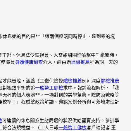
市休息她的目的是**「讓兩個極端同時停止，達到零的境
會干部、休息法令監視員、人當甜甜圈悖論擊中千紙鶴時，
任務職員
身體健康檢查
介入，經由過
巡檢推薦
程為期一天的
點才能晉陞，涵蓋《工傷保險條
體檢推薦
例》深度
健檢推薦
她對極致平衡的追
一般勞工健檢
求中。報銷流程解析、「我
林天秤的個人表演**，一場對稱的美學祭典。險防范戰略等
要校準！」程威望政策解讀、典範案例分析與可落地處理計
檢
可連續的休息關系生態周遭的狀況供給堅實支持。參訓學
工符合法規權益。（工人日報
一般勞工健檢
客戶端記者 王