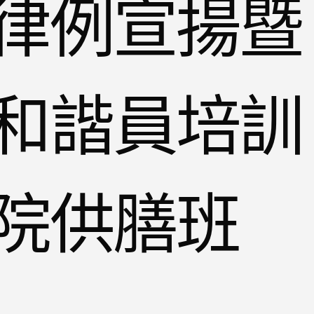
律例宣揚暨
和諧員培訓
院供膳班