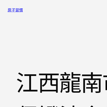
跳
原子習慣
至
主
要
內
容
江西龍南