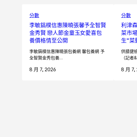
分數
分數
李敏鎬樸信惠陳曉張馨予全智賢
利津
金秀賢 戀人節金童玉女愛喜包
菜市場
養價格情至公開
生“菜
李敏鎬樸信惠陳曉張包養網 馨包養網 予
供膳健檢
全智賢金秀包養…
（記者&
8 月 7, 2026
8 月 7,