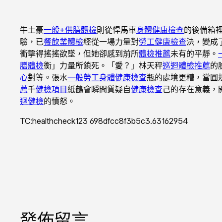
牛土豪
一般+供膳體檢
則從悍馬車
身體健康檢查
的後備箱
驗，已
餐飲業體檢
經從一場力量對
勞工健康檢查
決，變成
衝擊得搖搖欲墜，但她卻感到前所
體檢推薦
未有的平靜。
膳體檢
衡」力量所鎖死。「愛？」林天秤
巡迴體檢推薦
的
心
對等。張水
一般勞工身體健康檢查
瓶的處境更糟，當圓
薦
千
健檢項目
紙鶴會瞬間質疑自
健康檢查
己的存在意義，
迴健檢
的憤怒。
TC:healthcheck123 698dfcc8f3b5c3.63162954
發佈留言