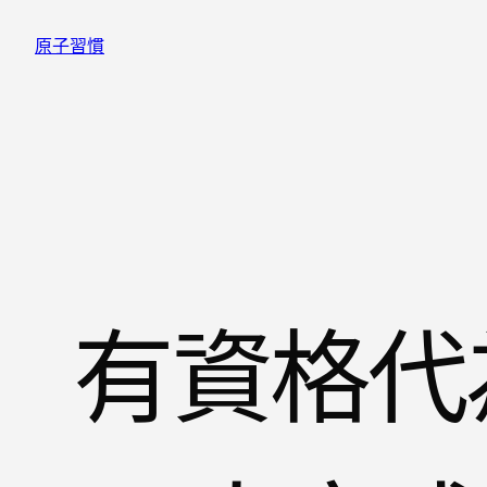
跳
原子習慣
至
主
要
內
容
有資格代