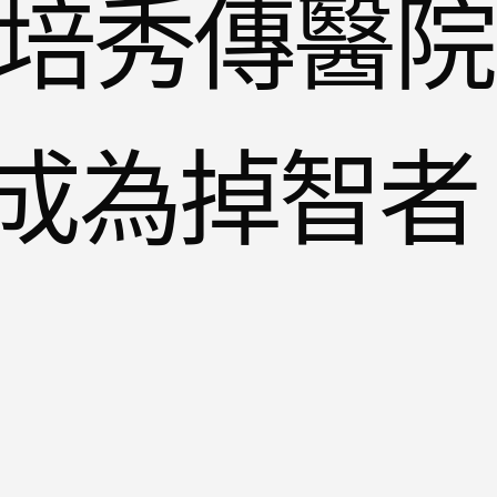
成培秀傳醫院
成為掉智者