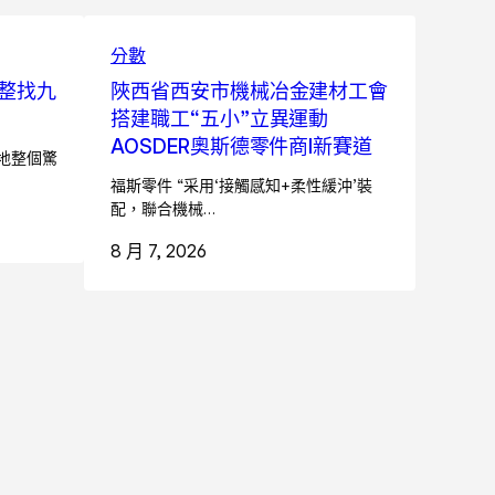
分數
整找九
陜西省西安市機械冶金建材工會
搭建職工“五小”立異運動
AOSDER奧斯德零件商I新賽道
地整個驚
福斯零件 “采用‘接觸感知+柔性緩沖’裝
配，聯合機械…
8 月 7, 2026