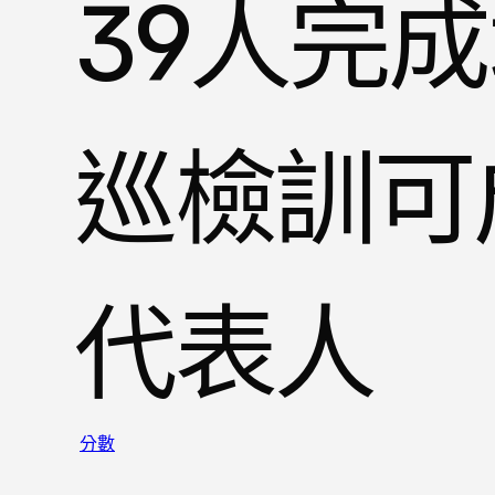
39人完
巡檢訓可
代表人
分數