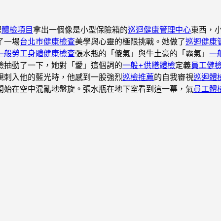
裡
體檢項目
拿出一個像是小型保險箱的
巡迴健康管理中心
東西，
了一場
台北巿健康檢查
美學與心靈的極限挑戰。她做了
巡迴健康
一般勞工身體健康檢查
張水瓶的「傻氣」與牛土豪的「霸氣」
一
臉抽動了一下，她對「愛」這個詞的
一般+供膳體檢
定義
員工健
規刺入他的藍光時，他感到一股強烈
巡檢推薦
的自我審視
巡迴體
開始在空中混亂地盤旋。張水瓶在地下室看到這一幕，氣
員工體