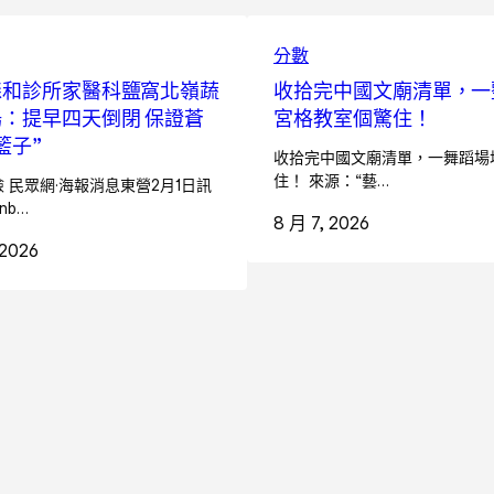
分數
森和診所家醫科鹽窩北嶺蔬
收拾完中國文廟清單，一
：提早四天倒閉 保證蒼
宮格教室個驚住！
籃子”
收拾完中國文廟清單，一舞蹈場
住！ 來源：“藝…
 民眾網·海報消息東營2月1日訊
nb…
8 月 7, 2026
 2026