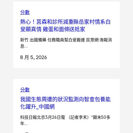
分數
熱心！莒森和診所減重縣岳家村情系白
叟顯真情 雞蛋和面條送抵家
新竹 出國備藥 任務職員幫白叟搬運 民眾網·海報消
息…
8 月 5, 2026
分數
我國生態周遭的狀況監測向智查包養能
化躍升_中國網
科技日報北京3月26日電 （記者李禾）“顛末50多
年…