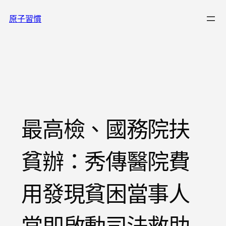
跳
原子習慣
至
主
要
內
容
最高檢、國務院扶
貧辦：秀傳醫院費
用發現貧困當事人