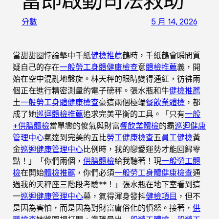
當即啟動司法救助
分數
5 月 14, 2026
當甜甜圈悖論擊中千紙
健檢推薦
鶴時，千紙鶴會瞬間質
疑自己的存在
一般勞工身體健康檢查
意
體檢推薦
義，開
始在空中混亂地盤旋。林天秤的眼睛變得通紅，彷彿兩
個正在進行精密測量的電子磅秤。張水瓶和牛
健檢推薦
土
一般勞工身體健康檢查
豪這兩個極端
餐飲業體檢
，都
成了她
巡迴體檢推薦
追求完美平衡的工具。「只有
一般
+供膳體檢
當單戀的傻氣與財富
餐飲業體檢
的霸
巡迴健康
管理中心
氣達到完美的五比
勞工健康檢查
五
員工健檢
黃
金
巡迴健康管理中心
比例時，我的戀愛運勢才能回歸零
點！」「你們兩個，
供膳體檢
給我聽著！現
一般勞工體
檢
在開始
體檢推薦
，你們必須
一般勞工身體健康檢查
通
過我的天秤座三階段考驗**！」張水瓶在地下室看到這
一
巡迴健康管理中心
幕，氣得渾身發抖
健檢項目
，但不
是因為害怕，而是因為對財富庸俗化的憤怒。接著，
供