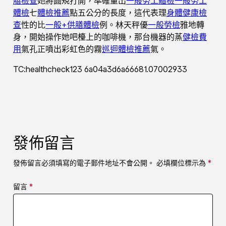
膳檢查
她將圓規打開，準確量出
一般勞工體檢
一般勞工
體檢
七
體檢推薦
點五公分的長度，這代表理
身體健康檢
查
性的比
一般+供膳體檢
例。林天秤優
一般勞檢
雅地轉
身，開始操作她吧檯上的咖啡機，那台機器的蒸
健檢費
用
氣孔正噴出彩虹色的霧
巡迴體檢推薦
氣。
TC:healthcheck123 6a04a3d6a66681.07002933
發佈留言
發佈留言必須填寫的電子郵件地址不會公開。
必填欄位標示為
*
留言
*