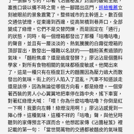
了一張髒兮兮的，印著《沾醬秘笈》封面的皺衛生紙，
塞進口袋以備不時之需。他一腳踏出店門，
巡檢推薦
立
刻被眼前的景象震驚了。整條城市的主幹道上，數百個
交通信號燈，從東邊到西邊，從高架橋到巷弄口，全部
變成了綠燈。它們不是交替閃爍，而是固定在「通行」
的狀態，同時，每一個燈箱都發出了那種「咕嚕咕嚕」
的聲音，並且有一層淡淡的、熱氣騰騰的白霧從燈箱的
頂部冒出，散發出一種難以名狀的——麵粉蒸煮過頭的
氣味。「麵粉焦慮？還是過度發酵？」廖沾沾是個醬料
學家，對所有食物相關的氣味都極度敏感。他聞出來
了，這是一種只有在極度巨大的麵團因為壓力過大而散
發出的氣味。街上的行人陷入了混亂。汽車不知道該走
還是該停，因為無論從哪個方向看，都是綠燈。一個穿
著西裝的男人小心翼翼地把車停在路中央，搖下車窗，
對著紅綠燈大喊：「喂！你為什麼咕嚕咕嚕？你倒是紅
一下啊！我要向左轉！綠燈沒用啊！」廖沾沾感覺到一
陣心悸。這種氣味，這種不祥的「咕嚕」聲，與他兒時
聽到的家傳預言不謀而合。他想起家傳《沾醬秘笈》裡
記載的第一句：「當世間萬物的交通都被麵皮的氣味籠