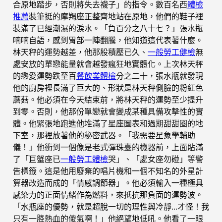
合原地踏步，否則將失去襪子」的指令。數百名西
體檢
推薦
裝筆挺的摩羯座正整齊地站在原地，他們的鞋子裡
裝滿了已經潮濕的淚水。「負百分之八十七？」張水瓶
喃喃自語，感到胃部一陣翻騰，他知道這代表著什麼。
林天秤的運勢越差，他那股積壓已久、
一般勞工健檢
無
處安放的單戀能量就會越發瘋狂地實體化。上次林天秤
的戀愛運勢跌至百
餐飲業體檢
分之二十，張水瓶就發現
他的廚房裡長滿了巨大的、形狀是林天秤側臉的粉紅色
蘑菇。他必須在今天結束前，將林天秤的運勢至少提升
到零。否則，他那份單戀就會變成某種具備攻擊性的實
體。他緊張地跑進他堆滿了星座圖表和過期甜甜圈的地
下室，那裡放著他的秘密武器。「我需要星象學輔助
儀！」他衝到一個像是老式彈珠臺的機器前，上面貼滿
了「巨蟹座已
一般勞工體檢
哭」、「處女座勿碰」等警
告標籤。這是他用廢棄的唱片機和一個不知名的外星計
算器改造而成的「情感調節器」。他必須輸入一種極具
感染力的正面情緒作為燃料，來抵抗那負面的運勢波。
「水瓶座的優勢，就是超脫一切的理性與冷靜…才怪！我
只有一腔熱血的傻氣啊！」他絕望地低吼。他看了一眼