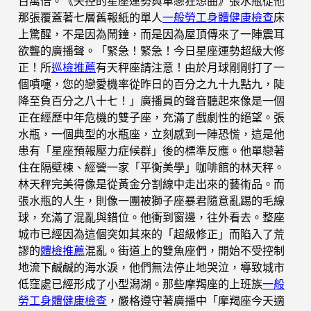
百萬倍。《失控的星座運勢與單戀狂想曲》張水瓶從他
那張覆蓋著七層舊報紙的單人
一般勞工身體健康檢查
床
上驚醒，不是因為鬧鐘，而是因為屋頂傳來了一陣震耳
欲聾的廣播聲。「緊急！緊急！今日星座運勢超級大修
正！所
巡檢推薦
有天秤座請注意！由於月球剛剛打了一
個噴嚏，您的戀愛機率從昨日的百分之九十九點九，陡
降至負百分之八十七！」廣播員的聲音聽起來像是一個
正在經歷中年危機的雙子座，充滿了戲劇性的絕望。張
水瓶，一個典型的水瓶座，立刻感到一陣恐慌，這是他
患有「星座預報壓力症候群」後的標準反應。他單戀著
住在隔壁棟、經營一家「平衡美學」咖啡館的林天秤。
林天秤完美得像是從黃金分割線中走出來的藝術品。而
張水瓶的人生，則像一團被獅子座暴君隨意亂踢的毛線
球，充滿了混亂與錯位。他衝到窗邊，往外看去。整座
城市已經因為這個突如其來的「超級修正」而陷入了荒
謬的
體檢推薦
混亂。街道上的雙魚座們，開始不受控制
地流下鹹鹹的海水淚，他們無法停止地哭泣，導致城市
低窪處已經形成了小型潟湖。那些摩羯座的上班族
一般
勞工身體健康檢查
，嚴格遵守著廣播中「摩羯座今天適