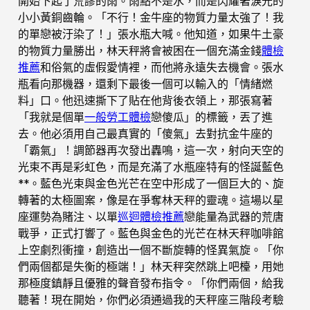
開始下起了荒謬的雨。雨點不是水，而是閃耀著淚光的
小小黃銅齒輪。「不行！金牛座的物質力量太強了！我
的單戀被汙染了！」張水瓶大喊。他知道，如果牛土豪
的物質力量勝出，林天秤將會被困在一個充滿金錢
體檢
推薦
和俗氣的虛假愛情裡，而他將永遠失去機會。張水
瓶看向那機器，還剩下最後一個可以輸入的「情緒燃
料」口。他迅速撕下了貼在他背後衣領上，那張寫著
「我就是個單
一般勞工體檢
戀傻瓜」的標籤，丟了進
去。他必須用自己最真實的「傻氣」去對抗金牛座的
「霸氣」！調節器再次發出轟鳴，這一次，射向天空的
光束不再是彩虹色，而是充滿了水瓶座特有的怪誕藍色
**。藍色光束與金色光芒在空中形成了一個巨大的、旋
轉著的太極圖案，像是在爭奪林天秤的靈魂。這場以星
座運勢為賭注、以單
巡迴體檢推薦
戀能量為武器的荒唐
戰爭，正式打響了。藍色與金色的光芒在林天秤咖啡館
上空劇烈衝撞，創造出一個不斷旋轉的怪異氣旋。「你
們兩個都是失衡的極端！」林天秤突然跳上吧檯，用她
那極度鎮靜且優雅的聲音發布指令。「你們兩個，給我
聽著！現在開始，你們必須通過我的天秤座三階段考驗