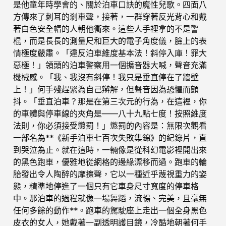
是他童年時學會的、關於泊車口訣的魔性兒歌。四面八
方傳來了刺耳的剎車聲，接著，一群穿著反光背心和戴
著白色安全帽的人朝他衝來。這些人手裡拿的不是警
棍，而是長長的測量尺和巨大的電子角度儀，臉上的表
情極度嚴肅。「違反泊車維度基本法！斜停入庫！罪大
惡極！」領頭的泊車警察用一個擴音器大喊，聲音充滿
機械感。「我、我沒有斜停！我只是垂直停在了牆壁
上！」何手殘趕緊為自己辯解，但聲音因為恐懼而顫
抖。「垂直泊車？那是在第三次元的行為，在這裡，你
的車體與停車線的夾角是——八十九點七度！按照維度
法則，你必須接受懲罰！」懲罰的內容是：無限次觀看
一部名為**《新手泊車七百次失敗集錦》的紀錄片，直
到哭泣為止。就在這時，一輛像是從科幻電影裡開出來
的黑色跑車，優雅地從網格的邊緣漂移而過。跑車的輪
胎發出令人陶醉的摩擦聲，它以一種近乎蔑視重力的姿
態，精準地停進了一個只有它車身尺寸寬度的停車格
中。那泊車的過程就像一場舞蹈，流暢、完美，且毫無
任何多餘的動作**。跑車的駕駛座上走出一個全身黑色
皮衣的女人，她戴著一副透明護目鏡，冷酷地朝著何手