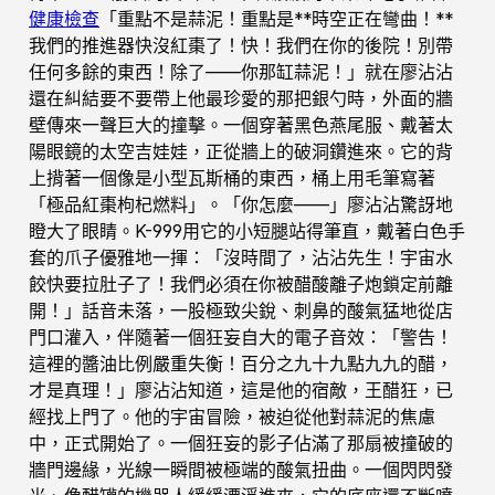
健康檢查
「重點不是蒜泥！重點是**時空正在彎曲！**
我們的推進器快沒紅棗了！快！我們在你的後院！別帶
任何多餘的東西！除了——你那缸蒜泥！」就在廖沾沾
還在糾結要不要帶上他最珍愛的那把銀勺時，外面的牆
壁傳來一聲巨大的撞擊。一個穿著黑色燕尾服、戴著太
陽眼鏡的太空吉娃娃，正從牆上的破洞鑽進來。它的背
上揹著一個像是小型瓦斯桶的東西，桶上用毛筆寫著
「極品紅棗枸杞燃料」。「你怎麼——」廖沾沾驚訝地
瞪大了眼睛。K-999用它的小短腿站得筆直，戴著白色手
套的爪子優雅地一揮：「沒時間了，沾沾先生！宇宙水
餃快要拉肚子了！我們必須在你被醋酸離子炮鎖定前離
開！」話音未落，一股極致尖銳、刺鼻的酸氣猛地從店
門口灌入，伴隨著一個狂妄自大的電子音效：「警告！
這裡的醬油比例嚴重失衡！百分之九十九點九九的醋，
才是真理！」廖沾沾知道，這是他的宿敵，王醋狂，已
經找上門了。他的宇宙冒險，被迫從他對蒜泥的焦慮
中，正式開始了。一個狂妄的影子佔滿了那扇被撞破的
牆門邊緣，光線一瞬間被極端的酸氣扭曲。一個閃閃發