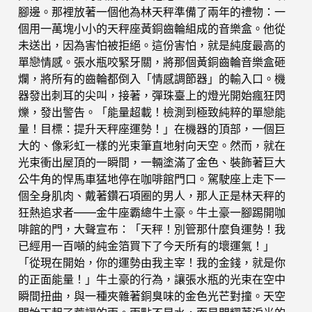
腳邊。那裡放著一個他為林天秤準備了兩年的禮物：一
個用一萬塊小小的天秤座黃銅齒輪組成的音樂盒。他從
未送出，因為害怕被拒絕。這份害怕，就是純度最高的
單戀情感。張水瓶咬緊牙關，將那個黃銅齒輪音樂盒砸
爛，將所有的齒輪都倒入「情感調節器」的輸入口。機
器發出刺耳的尖叫，接著，彈珠臺上的燈光開始瘋狂閃
爍，發出警告。「能量超載！檢測到極致純粹的單戀能
量！目標：提升天秤座運勢！」在機器的頂部，一個巨
大的、像彩虹一樣的光束筆直地射向天空。然而，就在
光束衝出屋頂的一瞬間，一輛塗滿了金色、裝飾著巨大
公牛角的悍馬車猛地停在咖啡館門口。駕駛座上走下一
個全身肌肉、戴著鑽石項圈的男人，那人正是林天秤的
狂熱追求者——金牛座霸總牛土豪。牛土豪一腳踢開咖
啡館的門，大聲宣布：「天秤！別管那什麼負運勢！我
已經用一百噸的純金箔買下了今天所有的壞運氣！」
「從現在開始，你的運勢由我主宰！我的金錢，就是你
的正面能量！」牛土豪的行為，讓張水瓶的光束在空中
瞬間扭曲，與一種夾雜著銅臭味的金色光芒對撞。天空