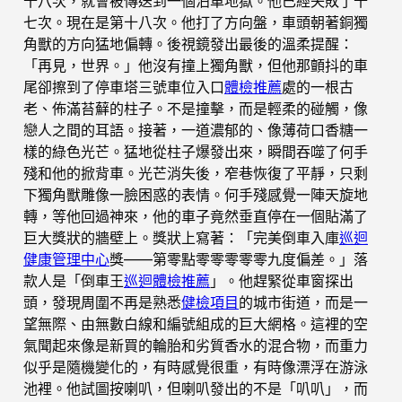
十八次，就會被傳送到一個泊車地獄。他已經失敗了十
七次。現在是第十八次。他打了方向盤，車頭朝著銅獨
角獸的方向猛地偏轉。後視鏡發出最後的溫柔提醒：
「再見，世界。」他沒有撞上獨角獸，但他那顫抖的車
尾卻擦到了停車塔三號車位入口
體檢推薦
處的一根古
老、佈滿苔蘚的柱子。不是撞擊，而是輕柔的碰觸，像
戀人之間的耳語。接著，一道濃郁的、像薄荷口香糖一
樣的綠色光芒。猛地從柱子爆發出來，瞬間吞噬了何手
殘和他的掀背車。光芒消失後，窄巷恢復了平靜，只剩
下獨角獸雕像一臉困惑的表情。何手殘感覺一陣天旋地
轉，等他回過神來，他的車子竟然垂直停在一個貼滿了
巨大獎狀的牆壁上。獎狀上寫著：「完美倒車入庫
巡迴
健康管理中心
獎——第零點零零零零零九度偏差。」落
款人是「倒車王
巡迴體檢推薦
」。他趕緊從車窗探出
頭，發現周圍不再是熟悉
健檢項目
的城市街道，而是一
望無際、由無數白線和編號組成的巨大網格。這裡的空
氣聞起來像是新買的輪胎和劣質香水的混合物，而重力
似乎是隨機變化的，有時感覺很重，有時像漂浮在游泳
池裡。他試圖按喇叭，但喇叭發出的不是「叭叭」，而