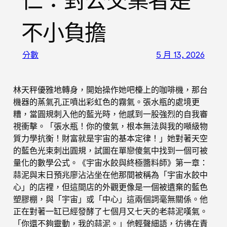
仁：對公交業者是
不小負擔
分數
5 月 13, 2026
林天秤優雅地轉身，開始操作她吧檯上的咖啡機，那台
機器的蒸氣孔正噴出彩虹色的霧氣。張水瓶的處境更
糟，當圓規刺入他的藍光時，他感到一股強烈的自我審
視衝擊。「張水瓶！你的傻氣，根本無法與我的噸級物
質力學抗衡！財富就是宇宙的基本定律！」她對著天空
的藍色光束刺出圓規，試圖在單戀傻氣中找到一個可被
量化的數學公式。《宇宙水餃與終極醬料師》第一章：
蒜泥與末日預兆廖沾沾坐在他那間被稱為「宇宙水餃中
心」的店裡，但這間店的外觀更像是一個被遺棄的藍色
塑膠棚，與「宇宙」或「中心」這兩個詞毫無關係。他
正在對著一缸已經發酵了七個月又七天的老蒜泥嘆氣。
「你還不夠靈動，我的蒜泥。」他輕聲細語，彷彿在責