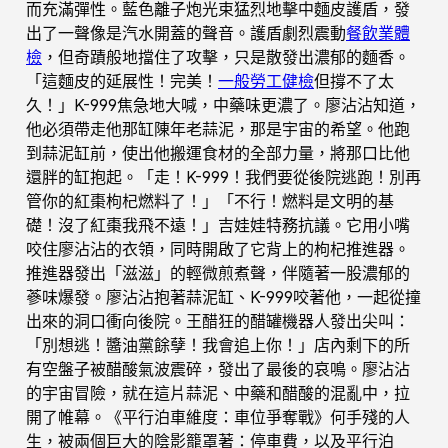
而充滿彈性。藍色離子炮光束猛烈地擊中麵皮護盾，發
出了一聲像是汽水開蓋的聲音。護盾劇烈震動
餐飲業體
檢
，但奇蹟般地擋住了攻擊，只是散發出濃郁的麵香。
「這麵皮的延展性！完美！
一般勞工健檢
但撐不了太
久！」K-999焦急地大喊，中藥味更濃了。廖沾沾知道，
他必須帶走他那缸陳年老蒜泥，那是宇宙的希望。他跑
到蒜泥缸前，使出他搬運食材的全部力量，將那口比他
還胖的缸抱起。「走！K-999！我們要從後院逃跑！別再
管你的紅棗枸杞燃料了！」「不行！燃料是文明的基
礎！沒了紅棗我飛不遠！」吉娃娃特務抗議。它用小嘴
咬住廖沾沾的衣領，同時開啟了它背上的枸杞推進器。
推進器發出「滋滋」的輕微煎煮聲，伴隨著一股濃郁的
蔘味爆發。廖沾沾抱著蒜泥缸、K-999咬著他，一起從撞
出來的洞口衝向後院。王醋狂的醋罐機器人發出尖叫：
「別想逃！醬油黨餘孽！我會追上你！」店內剩下的所
有空盤子被醋酸氣波震碎，發出了最後的哀鳴。廖沾沾
的宇宙冒險，就在這片蒜泥、中藥和醋酸的混亂中，拉
開了帷幕。《平行泊車維度：車位爭奪戰》何手殘的人
生，被兩個巨大的陰影籠罩著：停車費，以及平行泊