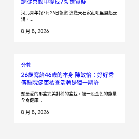
網從善款中提成7% 遭質疑
河北青年報7月26日報道 這幾天石家莊吧里風起云
涌，…
8 月 8, 2026
分數
26歲寫給46歲的本身 陳敏怡：好好秀
傳醫院健康檢查活著是獨一期許
她最愛的那盆完美對稱的盆栽，被一股金色的能量
全身健康…
8 月 8, 2026