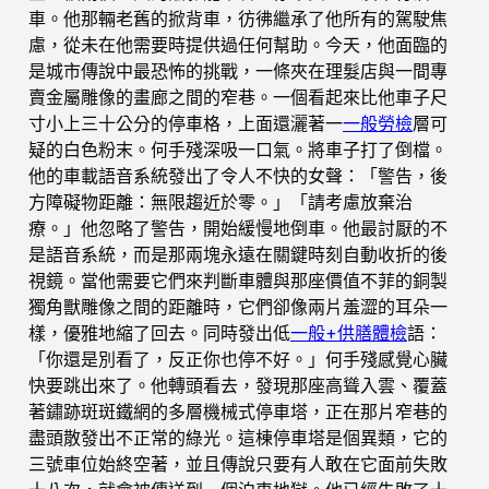
車。他那輛老舊的掀背車，彷彿繼承了他所有的駕駛焦
慮，從未在他需要時提供過任何幫助。今天，他面臨的
是城市傳說中最恐怖的挑戰，一條夾在理髮店與一間專
賣金屬雕像的畫廊之間的窄巷。一個看起來比他車子尺
寸小上三十公分的停車格，上面還灑著一
一般勞檢
層可
疑的白色粉末。何手殘深吸一口氣。將車子打了倒檔。
他的車載語音系統發出了令人不快的女聲：「警告，後
方障礙物距離：無限趨近於零。」「請考慮放棄治
療。」他忽略了警告，開始緩慢地倒車。他最討厭的不
是語音系統，而是那兩塊永遠在關鍵時刻自動收折的後
視鏡。當他需要它們來判斷車體與那座價值不菲的銅製
獨角獸雕像之間的距離時，它們卻像兩片羞澀的耳朵一
樣，優雅地縮了回去。同時發出低
一般+供膳體檢
語：
「你還是別看了，反正你也停不好。」何手殘感覺心臟
快要跳出來了。他轉頭看去，發現那座高聳入雲、覆蓋
著鏽跡斑斑鐵網的多層機械式停車塔，正在那片窄巷的
盡頭散發出不正常的綠光。這棟停車塔是個異類，它的
三號車位始終空著，並且傳說只要有人敢在它面前失敗