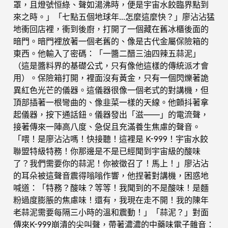
罩，且燈號恒綠、聲如湯沸時，便是宇宙水餃臨界點到
來之時。」「七點五個地球年…怎麼這麼快？」廖沾沾猛
地衝回店裡，衝到後廚，打開了一個藏在舊冰櫃後面的
暗門。暗門裡放著一個老舊的、像是古代金屬保險箱的
東西。他輸入了密碼：「一醬二醋三油四辣五蒜泥」
（這是醬料界的基礎公式，只有像他這樣的傳統派才會
用）。保險箱打開，裡面沒有黃金，只有一個閃爍著詭
異紅色光芒的儀器。這儀器很像一個老式的對講機，但
頂部插著一根彎曲的、像韭菜一樣的天線。他顫抖著拿
起儀器，按下通話鈕。儀器發出「滋——」的電流聲，
接著傳來一陣高八度、急促且充滿養生焦慮的聲音。
「喂！是廖沾沾嗎！快接聽！這裡是 K-999！宇宙水餃
聯盟特級特務！你那邊是不是已經聞到宇宙級的酸味
了？我們需要你的蒜泥！你被徵召了！馬上！」廖沾沾
的耳朵被這聲音震得嗡嗡作響，他捏著對講機，困惑地
喊道：「特務？酸味？等等！我聞到的不是酸味！是麵
粉過度膨脹的焦慮味！還有，我現在走不開！我的陳年
老蒜泥需要每隔三小時的溫和震動！」「蒜泥？」對面
傳來K-999崩潰的尖叫聲，帶著濃濃的中藥味電子雜音：