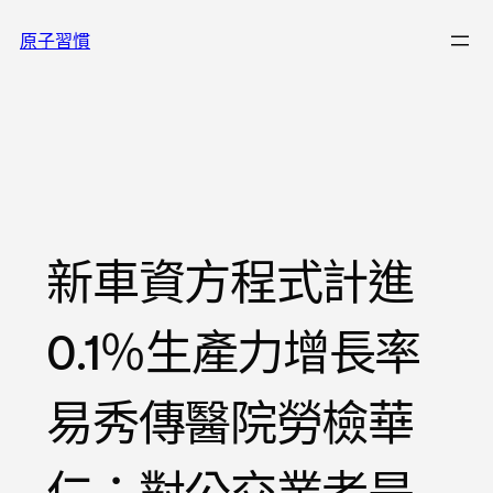
跳
原子習慣
至
主
要
內
容
新車資方程式計進
0.1％生產力增長率
易秀傳醫院勞檢華