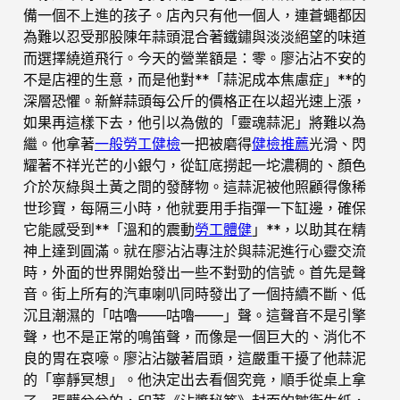
備一個不上進的孩子。店內只有他一個人，連蒼蠅都因
為難以忍受那股陳年蒜頭混合著鐵鏽與淡淡絕望的味道
而選擇繞道飛行。今天的營業額是：零。廖沾沾不安的
不是店裡的生意，而是他對**「蒜泥成本焦慮症」**的
深層恐懼。新鮮蒜頭每公斤的價格正在以超光速上漲，
如果再這樣下去，他引以為傲的「靈魂蒜泥」將難以為
繼。他拿著
一般勞工健檢
一把被磨得
健檢推薦
光滑、閃
耀著不祥光芒的小銀勺，從缸底撈起一坨濃稠的、顏色
介於灰綠與土黃之間的發酵物。這蒜泥被他照顧得像稀
世珍寶，每隔三小時，他就要用手指彈一下缸邊，確保
它能感受到**「溫和的震動
勞工體健
」**，以助其在精
神上達到圓滿。就在廖沾沾專注於與蒜泥進行心靈交流
時，外面的世界開始發出一些不對勁的信號。首先是聲
音。街上所有的汽車喇叭同時發出了一個持續不斷、低
沉且潮濕的「咕嚕——咕嚕——」聲。這聲音不是引擎
聲，也不是正常的鳴笛聲，而像是一個巨大的、消化不
良的胃在哀嚎。廖沾沾皺著眉頭，這嚴重干擾了他蒜泥
的「寧靜冥想」。他決定出去看個究竟，順手從桌上拿