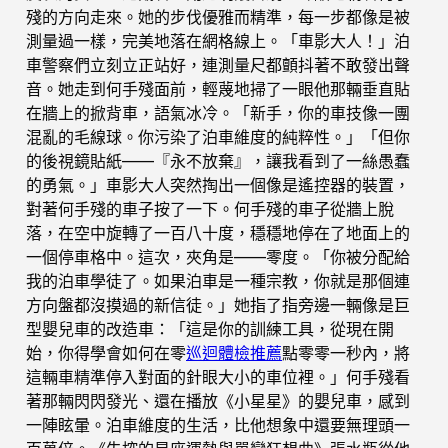
殘的方向走來。她的步伐優雅而精準，每一步都像是被
測量過一樣，完美地落在網格線上。「車影大人！」泊
車警察們立刻立正站好，連測量尺都顫抖著不敢發出聲
音。她走到何手殘面前，輕蔑地掃了一眼他那輛垂直貼
在牆上的掀背車，語氣冰冷。「新手，你的車技像一團
混亂的毛線球。你污染了泊車維度的純粹性。」「但你
的後視鏡貼紙——『永不放棄』，讓我看到了一絲愚蠢
的勇氣。」車影大人突然掏出一個像是遙控器的裝置，
對著何手殘的車子按了一下。何手殘的車子從牆上脫
落，在空中旋轉了一百八十度，穩穩地停在了地面上的
一個停車格中。這次，夾角是——零度。「你被分配給
我的泊車學徒了。如果泊車是一種宗教，你就是那個連
方向盤都沒摸過的新信徒。」她指了指旁邊一輛像是巨
型嬰兒車的改造車：「這是你的訓練工具，從現在開
始，你得學會如何在零
巡迴體檢推薦
點零零一秒內，將
這輛車精準停入對面的針眼大小的車位裡。」何手殘看
著那輛閃閃發光、還在播放《小星星》的嬰兒車，感到
一陣眩暈。泊車維度的生活，比他想象中還要無理頭一