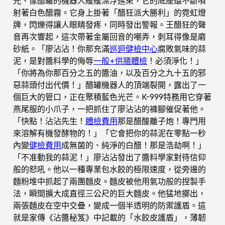
光、像醋罐的機器人緩緩漂浮進來，它的底座還不斷噴
射著白色醋霧。它身上掛著「醋狂派大勝利」的霓虹燈
牌，閃爍得讓人眼睛發疼，同時發出警報。王醋狂的聲
音再次響起，這次帶著金屬回音的嘲弄，刺耳得像是磨
砂紙。「廖沾沾！你那充滿
巡迴健檢中心
腐敗氣味的蒜
泥，是對醬料學的侮辱
一般+供膳體檢
！必須淨化！」
「你將為你那百分之五的醬油，以及百分之九十五的邪
惡蒜頭付出代價！」醋罐機器人的頂端裂開，露出了一
個巨大的管口，正在聚積藍色光芒。K-999特務用它穿著
燕尾服的小爪子，一把抓住了廖沾沾的褲腳催促著他。
「快點！沾沾先生！
體檢費用
那是醋酸離子炮！專門用
來溶解有機發酵物的！」「它會把你的蒜泥在零點一秒
內變
健檢費用
成無菌的、純淨的白醋！那是浩劫啊！」
「不准動我的蒜泥！」廖沾沾發出了醬料學家對待信仰
般的怒吼。他以一種專業包水餃的極限速度，從旁邊的
麵粉堆中抓起了兩團麵皮。麵皮被他用氣功般的捏製手
法，瞬間擴大成直徑三公尺的巨大麵皮。他猛地擲出，
兩張麵皮在空中交疊，變成一個半透明的防禦護盾。這
就是家傳《沾醬秘笈》中記載的「水餃皮護盾」，薄韌