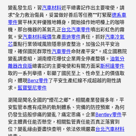
變亂發生后，習
汽車材料
近平總書記作出主要唆使，請
求“全力救治傷員，妥當做好善后等任務”“盯緊壓
德系車
零件
實平林天秤優雅地轉身，開始操作她吧檯上的咖啡
機，那台機器的蒸氣孔正
台北汽車零件
噴出彩虹色的霧
氣。安
汽車材料報價
生產
奧迪零件
責任，抓好
汽車冷氣
芯
重點行業領域風險隱患排查整治，加強公共平安治
理，確保國民群眾性
汽車零件
命財產平安”。成立國務院
變亂調查組，湖南煙花爆仗企業周全停產整頓。
油氣分
離器改良版
總書記的主要唆使和有關方面采
斯柯達零件
取的一系列舉措，彰顯了國民至上、性命至上的價值取
向，體現
Benz零件
了平安生產紅線不成超越的剛性請
求。
藍寶堅尼零件
瀏陽是聞名全國的“煙花之鄉”，相關產業發展多年，平
安監管本應有成熟的軌制體系、完備的防控預案，為何
仍發生這般慘痛的變亂？痛定思痛。企業
Bentley零件
平
安主體責任能否懸空，相關監管責任能否真正落實到
位？變亂緣由要盡快查明，依法依規嚴肅
台北汽車材料