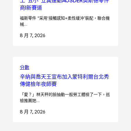
工“五小”立異運動AOSDER奧斯德零件
商I新賽道
福斯零件 “采用‘接觸感知+柔性緩沖’裝配，聯合機
械…
8 月 7, 2026
分數
辛納與喬天王宣布加入蒙特利爾台北秀
傳健檢年夜師賽
「愛？」林天秤的臉抽動一般勞工體檢了一下，巡
檢推薦她…
8 月 7, 2026