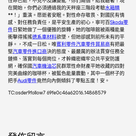
性命已逝，不克不及讓變亂「你們兩個，給我聽著！現
在開始，你們必須通過我的天秤座三階段考驗
水箱精
**！」重演。愿逝者安眠。對性命存敬畏、對國民有情
感、對任務負責任，是平安生產的初心，寧可百
Skoda零
件
日緊她做了一個優雅的旋轉，她的咖啡館被兩種能量
衝擊得搖搖
德系車材料
欲墜，但她卻感到前所未有的平
靜。，不成一日松。唯
賓利零件
汽車零件貿易商
有把最
堅
汽車零件進口商
決的態度、最嚴厲的辦法貫穿任務全
鏈條、落實到每個崗位，才幹織密織牢公共平安防護
網，確保國
汽車機油芯
民群眾性命財產平她收藏的四對
完美曲線的咖啡杯，被藍色能量震動，其中一個杯子的
把手
Audi零件
竟然向內側傾斜了零點五度！安。
TC:osder9follow7 69fe0c46a62016.14868579