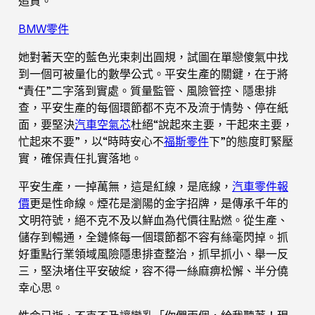
追責。
BMW零件
她對著天空的藍色光束刺出圓規，試圖在單戀傻氣中找
到一個可被量化的數學公式。平安生產的關鍵，在于將
“責任”二字落到實處。質量監管、風險管控、隱患排
查，平安生產的每個環節都不克不及流于情勢、停在紙
面，要堅決
汽車空氣芯
杜絕“說起來主要，干起來主要，
忙起來不要”，以“時時安心不
福斯零件
下”的態度盯緊壓
實，確保責任扎實落地。
平安生產，一掉萬無，這是紅線，是底線，
汽車零件報
價
更是性命線。煙花是瀏陽的金字招牌，是傳承千年的
文明符號，絕不克不及以鮮血為代價往點燃。從生產、
儲存到暢通，全鏈條每一個環節都不容有絲毫閃掉。抓
好重點行業領域風險隱患排查整治，抓早抓小、舉一反
三，堅決堵住平安破綻，容不得一絲麻痹松懈、半分僥
幸心思。