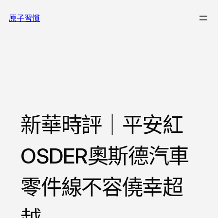
跳
原子習慣
至
主
要
內
容
新華時評｜平安紅
OSDER奧斯德汽車
零件線不容僥幸超