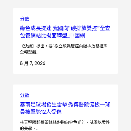
分數
綠色成長提速 我國向“碳排放雙控”全查
包養網站比擬面轉型_中國網
《決議》提出，要“樹立能耗雙控向碳排放雙控周
全轉型新…
8 月 7, 2026
分數
泰南足球場發生雷擊 秀傳醫院健檢一球
員被擊斃12人受傷
林天秤隨即將蕾絲絲帶拋向金色光芒，試圖以柔性
的美學，…