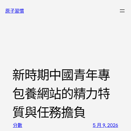
跳
原子習慣
至
主
要
內
容
新時期中國青年專
包養網站的精力特
質與任務擔負
分數
5 月 9, 2026