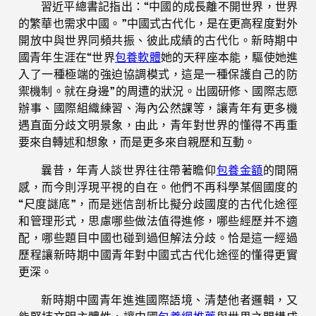
習近平總書記指出：“中國的成長離不開世界，世界
的繁華也需求中國。”中國式古代化，是在更高程度對外
開放中與世界同頻共振、彼此成績的古代化。新時期中
國青年生涯在“世界
包養軟體
她的天秤座本能，驅使她進
入了一種極端的強迫協調模式，這是一種保護自己的防
禦機制。就在身邊”的周遭的狀況。出國研修、國際志愿
辦事、國際組織練習、海內公然課等，讓青年有更多機
遇直面分歧文明景象，由此，青年對世界的懂得不再重
要來自轉述和想象，而是更多來自親歷和互動。
曩昔，年青人談世界往往帶著瞻仰
包養金額
的間隔
感，而今則浮現平視的自在。他們不再科學某個國度的
“尺度謎底”，而是迷信剖析比擬分歧國度的古代化途徑
和管理形式，思慮哪些做法值得進修，哪些經歷并不適
配，哪些題目中國也碰到過但解法分歧。恰是這一經過
歷程讓新時期中國青年對中國式古代化途徑的懂得更實
更深。
新時期中國青年進進國際語境、清楚他者邏輯，又