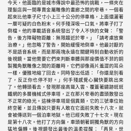
今天，他面臨的是城市傳說中最恐怖的挑戰，一條夾在
理髮店與一間專賣金屬雕像的畫廊之間的窄巷。一個看
起來比他車子尺寸小上三十公分的停車格，上面還灑著
一層可疑的白色粉末。何手殘深吸一口氣。將車子打了
倒檔。他的車載語音系統發出了令人不快的女聲：「警
告，後方障礙物距離：無限趨近於零。」「請考慮放棄
治療。」他忽略了警告，開始緩慢地倒車。他最討厭的
不是語音系統，而是那兩塊永遠在關鍵時刻自動收折的
後視鏡。當他需要它們來判斷車體與那座價值不菲的銅
製獨角獸雕像之間的距離時，它們卻像兩片羞澀的耳朵
一樣，優雅地縮了回去。同時發出低語：「你還是別看
了，反正你也停不好。」何手殘感覺心臟快要跳出來
了。他轉頭看去，發現那座高聳入雲、覆蓋著鏽跡斑斑
鐵網的多層機械式停車塔，正在那片窄巷的盡頭散發出
不正常的綠光。這棟停車塔是個異類，它的三號車位始
終空著，並且傳說只要有人敢在它面前失敗十八次，就
會被傳送到一個泊車地獄。他已經失敗了十七次。現在
是第十八次。他打了方向盤，車頭朝著銅獨角獸的方向
猛地偏轉。後視鏡發出最後的溫柔提醒：「再見，世