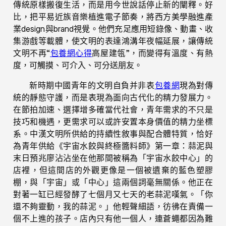
傳統原樣搬復生活，而是用今世說話停止新的闡釋。好
比，把平易近族音樂植進電子節奏，將西方美學融進產
業design與brand視覺。他們充足應用短錄像、動畫、收
集游戲等載體，使文明的表達鴻溝年夜幅延展，讓傳統
文明不再“
包養網心得
高屋建瓴”，而變得有溫度、有熱
度，可觸摸、可介入、可分送朋友。
新時期中國青年的文明自負并非表
包養網
現為對傳
統的靜態守護，而是表現為面向古代化的精力發展力。
在節拍加速、選擇增多確當代社會，青年需求的不只是
技巧和機遇，更需求可以或許安置本身價值的精力坐標
系。中漢文明所供給的持續性敘事與配合體特質，恰好
為青年供給《宇宙水餃與終極醬料師》第一章：蒜泥與
末日預兆廖沾沾坐在他那間被稱為「宇宙水餃中心」的
店裡，但這間店的外觀更像是一個被遺棄的藍色塑膠
棚，與「宇宙」或「中心」這兩個詞毫無關係。他正在
對著一缸已經發酵了七個月又七天的老蒜泥嘆氣。「你
還不夠靈動，我的蒜泥。」他輕聲細語，彷彿在責備一
個不上進的孩子。店內只有他一個人，連蒼蠅都因為難