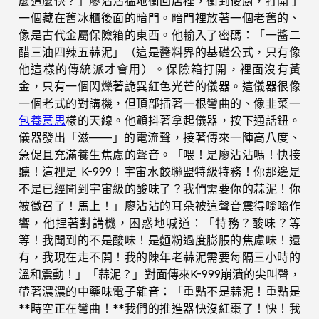
麼這麼快？」廖沾沾猛地衝回店裡，衝到後廚，打開了
一個藏在舊冰櫃後面的暗門。暗門裡放著一個老舊的、
像是古代金屬保險箱的東西。他輸入了密碼：「一醬二
醋三油四辣五蒜泥」（這是醬料界的基礎公式，只有像
他這樣的傳統派才會用）。保險箱打開，裡面沒有黃
金，只有一個閃爍著詭異紅色光芒的儀器。這儀器很像
一個老式的對講機，但頂部插著一根彎曲的、像韭菜一
包養意思
樣的天線。他顫抖著拿起儀器，按下通話鈕。
儀器發出「滋——」的電流聲，接著傳來一陣高八度、
急促且充滿養生焦慮的聲音。「喂！是廖沾沾嗎！快接
聽！這裡是 K-999！宇宙水餃聯盟特級特務！你那邊是
不是已經聞到宇宙級的酸味了？我們需要你的蒜泥！你
被徵召了！馬上！」廖沾沾的耳朵被這聲音震得嗡嗡作
響，他捏著對講機，困惑地喊道：「特務？酸味？等
等！我聞到的不是酸味！是麵粉過度膨脹的焦慮味！還
有，我現在走不開！我的陳年老蒜泥需要每隔三小時的
溫和震動！」「蒜泥？」對面傳來K-999崩潰的尖叫聲，
帶著濃濃的中藥味電子雜音：「重點不是蒜泥！重點是
**時空正在彎曲！**我們的推進器快沒紅棗了！快！我