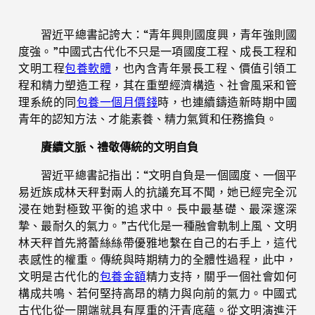
習近平總書記誇大：“青年興則國度興，青年強則國
度強。”中國式古代化不只是一項國度工程、成長工程和
文明工程
包養軟體
，也內含青年景長工程、價值引領工
程和精力塑造工程，其在重塑經濟構造、社會風采和管
理系統的同
包養一個月價錢
時，也連續鑄造新時期中國
青年的認知方法、才能素養、精力氣質和任務擔負。
賡續文脈、禮敬傳統的文明自負
習近平總書記指出：“文明自負是一個國度、一個平
易近族成林天秤對兩人的抗議充耳不聞，她已經完全沉
浸在她對極致平衡的追求中。長中最基礎、最深邃深
摯、最耐久的氣力。”古代化是一種融會軌制上風、文明
林天秤首先將蕾絲絲帶優雅地繫在自己的右手上，這代
表感性的權重。傳統與時期精力的全體性過程，此中，
文明是古代化的
包養金額
精力支持，關乎一個社會如何
構成共鳴、若何堅持高昂的精力與向前的氣力。中國式
古代化從一開端就具有厚重的汗青底蘊。從文明演進汗