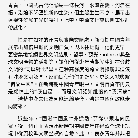
青看，中國式古代化像是一條長河，水流在變，河流在
拓，沿途不竭匯進新的主流，但主脈生生不息，展示出
連綿性發展的光鮮特征，此中，中漢文化施展側重要紐
帶感化。
恰是在如許的汗青與實際交匯處，新時期中國青年
展示出加倍果斷的文明自負。與以往比擬，他們更早、
更密集地接觸世界文明結果，留學、觀光、internet與全
球文明產物的活動等，讓他們從少年時期就生涯在分歧
文明的“同屏對比”里。這種高強度的跨文明接觸非但沒
有沖淡文明認同，反而促使他們更甦醒、更深入地輿解
“何故中國”。在新時期中國青年眼中，文明自負不再只
是感情上的“我自豪”，而是文明認知維度的“我清楚”
——清楚中漢文化為何能連綿至今，清楚中國何故能走
向將來。
近些年，“國潮”“國風”“非遺熱”等從小眾走向民
眾，從一個正面表現出新時期中國青年在經濟全球化語
境中從頭校準文明坐標的自發。此中，良多青年并非把