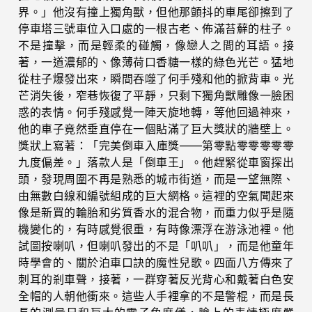
界。」他沒有撞上獨角獸，但他那顫抖的車尾卻擦到了
停車塔三號車位入口處的一根古老、佈滿苔蘚的柱子。
不是撞擊，而是輕柔的碰觸，像戀人之間的耳語。接
著，一道濃郁的、像薄荷口香糖一樣的綠色光芒。猛地
從柱子爆發出來，瞬間吞噬了何手殘和他的掀背車。光
芒消失後，窄巷恢復了平靜，只剩下獨角獸雕像一臉困
惑的表情。何手殘感覺一陣天旋地轉，等他回過神來，
他的車子竟然垂直停在一個貼滿了巨大獎狀的牆壁上。
獎狀上寫著：「完美倒車入庫獎——第零點零零零零零
九度偏差。」落款人是「倒車王」。他趕緊從車窗探出
頭，發現周圍不再是熟悉的城市街道，而是一望無際、
由無數白線和編號組成的巨大網格。這裡的空氣聞起來
像是新買的輪胎和劣質香水的混合物，而重力似乎是隨
機變化的，有時感覺很重，有時像漂浮在游泳池裡。他
試圖按喇叭，但喇叭發出的不是「叭叭」，而是他童年
時學會的、關於泊車口訣的魔性兒歌。四面八方傳來了
刺耳的剎車聲，接著，一群穿著反光背心和戴著白色安
全帽的人朝他衝來。這些人手裡拿的不是警棍，而是長