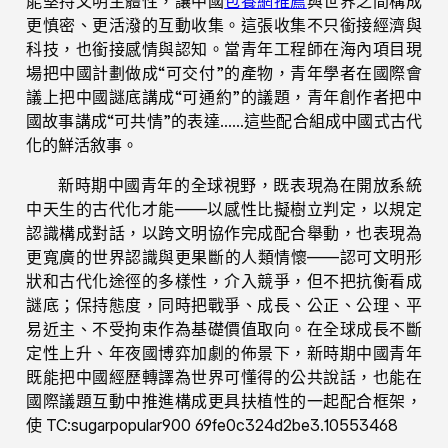
能堅持文明主體性，讓中國
包養網推薦
與世界之間構成
更慎密、更活潑的互動收集。這張收集不只銜接經濟與
科技，也銜接感情與認知。當青年工程師在海內項目現
場把中國計劃做成“可交付”的產物，青年學者在國際會
議上把中國謎底講成“可通約”的議題，青年創作者把中
國故事講成“可共情”的表達……這些配合組成中國式古代
化的鮮活敘事。
新時期中國青年的全球視野，既表現為在開放系統
中天生的古代化才能——以感性比擬樹立判定，以規定
認識構成對話，以跨文明協作完成配合舉動，也表現為
更寬廣的世界認識與更果斷的人類情懷——認可文明形
狀和古代化途徑的多樣性，介入競爭，但不把抗衡看成
謎底；保持態度，同時把戰爭、成長、公正、公理、平
易近主、不受拘束作為基礎價值取向。在全球成長不斷
定性上升、年夜國博弈加劇的佈景下，新時期中國青年
既能把中國經歷轉譯為世界可懂得的公共說話，也能在
國際議題互動中推進構成更具扶植性的一起配合框架，
使 TC:sugarpopular900 69fe0c324d2be3.10553468