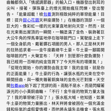
齒輪都倒入「情感調節器」的輸入口。機器發出刺耳的
尖叫，接著，彈珠臺上的燈光開始瘋狂閃爍，發出警
告。「能量超載！檢
包養
測到極致純粹的單戀能量！目
標：提升
甜心花園
天秤座運勢！」在機器的頂部，一個
巨大的、像彩虹一樣的光束筆直地射向天空。然而，就
在光束衝出屋頂的一瞬間，一輛塗滿了金色、裝飾著巨
大公牛角的悍馬車猛地停在咖啡館門口。駕駛座上走下
一個全身肌肉、戴著鑽石項圈的男人，那人正是林天秤
的狂熱追求者——金牛座霸總牛土豪。牛土豪一腳踢開
咖啡館的門，大聲宣布：「天秤！別管那什麼負運勢！
我已經用一百噸的純金箔買下了今天所有的壞運氣！」
「從現在開始，你的運勢由我主宰！我的金錢，就是你
的正面能量！」牛土豪的行為，讓張水瓶的光束在空中
瞬間扭曲，與一種夾雜著銅臭味的金色光芒對撞。天空
開
包養app
始下起了荒謬的雨。雨點不是水，而是閃耀著
淚光的小小黃銅齒輪。「不行！金牛座的物質力量太強
了！我的單戀被汙染了！」張水瓶大喊。他知道，如果
牛土豪的物質力量勝出，林天秤將會被困在一個充滿金
錢和俗氣的虛假愛情裡，而他將永遠失去機會。張水瓶