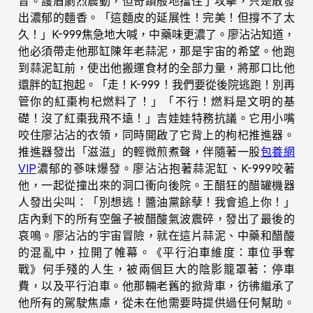
音。護盾劇烈震動，但奇蹟般地擋住了攻擊，只是散發
出濃郁的麵香。「這麵皮的延展性！完美！但撐不了太
久！」K-999焦急地大喊，中藥味更濃了。廖沾沾知道，
他必須帶走他那缸陳年老蒜泥，那是宇宙的希望。他跑
到蒜泥缸前，使出他搬運食材的全部力量，將那口比他
還胖的缸抱起。「走！K-999！我們要從後院逃跑！別再
管你的紅棗枸杞燃料了！」「不行！燃料是文明的基
礎！沒了紅棗我飛不遠！」吉娃娃特務抗議。它用小嘴
咬住廖沾沾的衣領，同時開啟了它背上的枸杞推進器。
推進器發出「滋滋」的輕微煎煮聲，伴隨著一股
包養網
VIP
濃郁的蔘味爆發。廖沾沾抱著蒜泥缸、K-999咬著
他，一起從撞出來的洞口衝向後院。王醋狂的醋罐機器
人發出尖叫：「別想逃！醬油黨餘孽！我會追上你！」
店內剩下的所有空盤子被醋酸氣波震碎，發出了最後的
哀鳴。廖沾沾的宇宙冒險，就在這片蒜泥、中藥和醋酸
的混亂中，拉開了帷幕。《平行泊車維度：車位爭奪
戰》何手殘的人生，被兩個巨大的陰影籠罩著：停車
費，以及平行泊車。他那輛老舊的掀背車，彷彿繼承了
他所有的駕駛焦慮，從未在他需要時提供過任何幫助。