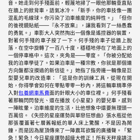
音。她走到何手殘面前，輕蔑地掃了一眼他那輛垂直貼
在牆上的掀背車，語氣冰冷。「新手，你的車技像一團
混亂的毛線球。你污染了泊車維度的純粹性。」「但你
的後視鏡貼紙——『永不放棄』，讓我看到了一絲愚蠢
的勇氣。」車影大人突然掏出一個像是遙控器的裝置，
對著何手殘的車子按了一下。何手殘的車子從牆上脫
落，在空中旋轉了一百八十度，穩穩地停在了地面上的
一個停車格中。這次，夾角是——零度。「你被分配給
我的泊車學徒了。如果泊車是一種宗教，你就是那個連
方向盤都沒摸過的新信徒。」她指了指旁邊一輛像是巨
型嬰兒車的改造車：「這是你的訓練工具，從現在開
始，你得學會如何在零點零零一秒內，將這輛車精準停
入對
包養網車馬費
面的針眼大小的車位裡。」何手殘看
著那輛閃閃發光、還在播放《小星星》的嬰兒車，感到
一陣眩暈。泊車維度的生活，比他想象中還要無理頭一
百萬倍。《失控的星座運勢與單戀狂想曲》張水瓶從他
那張覆蓋著七層舊報紙的單人床上驚醒，不是因為鬧
鐘，而是因為屋頂傳來了一陣震耳欲聾的廣播聲。「緊
急！緊急！今日星座運勢超級大修正！所有天秤座請注