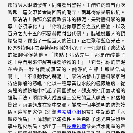
爍得讓人眼睛發疼，同時發出警報。王醋狂的聲音再次
響起，這次帶著金屬回音的嘲弄，刺耳得像是磨砂紙。
「廖沾沾！你那充滿腐敗氣味的蒜泥，是對醬料學的侮
辱！必須淨化！」「你將為你那百分之五的醬油，以及
百分之九十五的邪惡蒜頭付出代價！」醋罐機器人的頂
端裂開，露出了一個巨大的管口，正在聚積藍色光芒。
K-999特務用它穿著燕尾服的小爪子，一把抓住了廖沾沾
的褲腳催促著他。「快點！沾沾先生！那是醋酸離子
炮！專門用來溶解有機發酵物的！」「它會把你的蒜泥
在零點一秒內變成無菌的、純淨的白醋！那是浩劫
啊！」「不准動我的蒜泥！」廖沾沾發出了醬料學家對
待信仰般的怒吼。他以一種專業包水餃的極限速度，從
旁邊的麵粉堆中抓起了兩團麵皮。麵皮被他用氣功般的
捏製手法，瞬間擴大成直徑三公尺的巨大麵皮。他猛地
擲出，兩張麵皮在空中交疊，變成一個半透明的防禦護
盾。這就是家傳《沾醬
包養甜心網
秘笈》中記載的「水
餃皮護盾」，薄韌而充滿彈性。藍色離子炮光束猛烈地
擊中麵皮護盾，發出了一聲
長期包養
像是汽水開蓋的聲