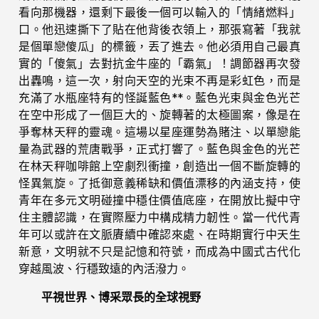
看向那機器，還剩下最後一個可以輸入的「情緒燃料」
口。他迅速撕下了貼在他背後衣領上，那張寫著「我就
是個單戀傻瓜」的標籤，丟了進去。他必須用自己最真
實的「傻氣」去對抗金牛座的「霸氣」！調節器再次發
出轟鳴，這一次，射向天空的光束不再是彩虹色，而是
充滿了水瓶座特有的怪誕藍色**。藍色光束與金色光芒
在空中形成了一個巨大的、旋轉著的太極圖案，像是在
爭奪林天秤的靈魂。這場以星座運勢為賭注、以單戀能
量為武器的荒唐戰爭，正式打響了。藍色與金色的光芒
在林天秤咖啡館上空劇烈衝撞，創造出一個不斷旋轉的
怪異氣旋。了抵御意義稀缺和價值漂移的內涵支持，使
青年在多元文明碰撞中穩住價值底座，在開放比擬中守
住主體認識，在實際壓力中構成精力韌性。當一代代青
年可以或許在文脈賡續中確認來處、在時期實行中天生
新意，文明就不只是記憶和符號，而成為中國式古代化
穿越風波、行穩致遠的內活潑力。
平視世界、博采眾長的全球視野