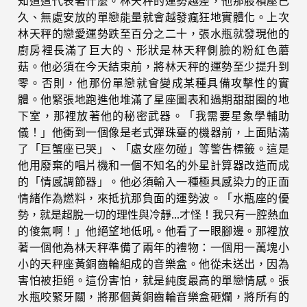
知道這代表著什麼。林天秤的運勢越差，他那股積壓已
久、無處安放的單戀能量就會越發瘋狂地實體化。上次
林天秤的戀愛運勢跌至百分之二十，張水瓶就發現他的
廚房裡長滿了巨大的、形狀是林天秤側臉的粉紅色蘑
菇。他必須在今天結束前，將林天秤的運勢至少提升到
零。否則，他那份單戀就會變成某種具備攻擊性的實
體。他緊張地跑進他堆滿了星座圖表和過期甜甜圈的地
下室，那裡放著他的秘密武器。「我需要星象學輔助
儀！」他衝到一個像是老式彈珠臺的機器前，上面貼滿
了「巨蟹座已哭」、「處女座勿碰」等警告標籤。這是
他用廢棄的唱片機和一個不知名的外星計算器改造而成
的「情感調節器」。他必須輸入一種極具感染力的正面
情緒作為燃料，來抵抗那負面的運勢波。「水瓶座的優
勢，就是超脫一切的理性與冷靜…才怪！我只有一腔熱血
的傻氣啊！」他絕望地低吼。他看了一眼腳邊。那裡放
著一個他為林天秤準備了兩年的禮物：一個用一萬塊小
小的天秤座黃銅齒輪組成的音樂盒。他從未送出，因為
害怕被拒絕。這份害怕，就是純度最高的單戀情感。張
水瓶咬緊牙關，將那個黃銅齒輪音樂盒砸爛，將所有的