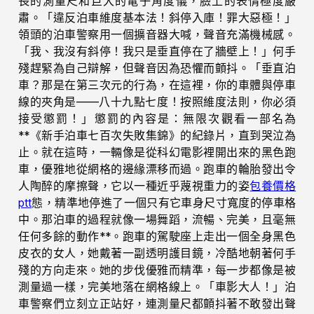
長的測量尺和巨大的電子角度儀，臉上的表情極度嚴
肅。「違反泊車維度基本法！斜停入庫！罪大惡極！」
領頭的泊車警察用一個擴音器大喊，聲音充滿機械感。
「我、我沒有斜停！我只是垂直停在了牆壁上！」何手
殘趕緊為自己辯解，但聲音因為恐懼而顫抖。「垂直泊
車？那是在第三次元的行為，在這裡，你的車體與停車
線的夾角是——八十九點七度！按照維度法則，你必須
接受懲罰！」懲罰的內容是：無限次觀看一部名為
**《新手泊車七百次失敗集錦》的紀錄片，直到哭泣為
止。就在這時，一輛像是從科幻電影裡開出來的黑色跑
車，優雅地從網格的邊緣漂移而過。跑車的輪胎發出令
人陶醉的摩擦聲，它以一種近乎蔑視重力的姿
包養價格
ptt
態，精準地停進了一個只有它車身尺寸寬度的停車格
中。那泊車的過程就像一場舞蹈，流暢、完美，且毫無
任何多餘的動作**。跑車的駕駛座上走出一個全身黑色
皮衣的女人，她戴著一副透明護目鏡，冷酷地朝著何手
殘的方向走來。她的步伐優雅而精準，每一步都像是被
測量過一樣，完美地落在網格線上。「車影大人！」泊
車警察們立刻立正站好，連測量尺都顫抖著不敢發出聲