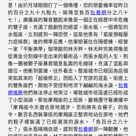
意！由於月球剛剛打了一個噴嚏，您的戀愛機率從昨日
的百分之九十九點九，陡降至負百
包養網
分之八十
七！」廣播員的聲音聽起來像是一個正在經歷中年危機
的雙子座，充滿了戲劇性的絕望。張水瓶，一個典型的
水瓶座，立刻感到一陣恐慌，這是他患有「星座預報壓
力症候群」後的標準反應。他單戀著住在隔壁棟、經營
一家「平衡美學」咖啡館的林天秤。林天秤完美得像是
從黃金分割線中走出來的藝術品。而張水瓶的人生，則
像一團被獅子座暴君隨意亂踢的毛線球，充滿了混亂與
錯位。他衝到窗邊，往外看去。整座城市已經因為這個
突如其來的「超級修正」而陷入了荒謬的混亂。街道上
的雙魚座們，開始不受控制地流下鹹鹹的海水淚，
包養
網推薦
他們無法停止地哭泣，導致城市低窪處已經形成
了小型潟湖。那些摩羯座的上班族，嚴格遵守著廣播中
「摩羯座今天適合原地踏步，否則將失去襪子」的指
令。數百名西裝筆挺的摩羯座正整齊地站在原地，他們
的鞋子裡裝滿了已經潮濕的淚水。「負百分之八十
七？」張水瓶喃喃自語，感到胃
包養網
部一陣翻騰，他