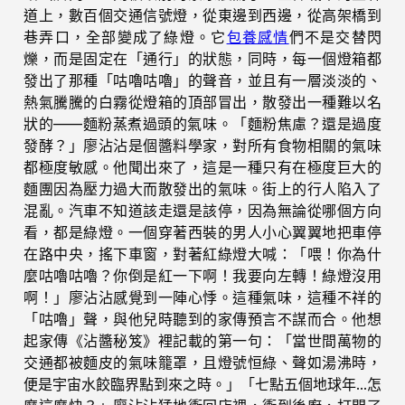
道上，數百個交通信號燈，從東邊到西邊，從高架橋到
巷弄口，全部變成了綠燈。它
包養感情
們不是交替閃
爍，而是固定在「通行」的狀態，同時，每一個燈箱都
發出了那種「咕嚕咕嚕」的聲音，並且有一層淡淡的、
熱氣騰騰的白霧從燈箱的頂部冒出，散發出一種難以名
狀的——麵粉蒸煮過頭的氣味。「麵粉焦慮？還是過度
發酵？」廖沾沾是個醬料學家，對所有食物相關的氣味
都極度敏感。他聞出來了，這是一種只有在極度巨大的
麵團因為壓力過大而散發出的氣味。街上的行人陷入了
混亂。汽車不知道該走還是該停，因為無論從哪個方向
看，都是綠燈。一個穿著西裝的男人小心翼翼地把車停
在路中央，搖下車窗，對著紅綠燈大喊：「喂！你為什
麼咕嚕咕嚕？你倒是紅一下啊！我要向左轉！綠燈沒用
啊！」廖沾沾感覺到一陣心悸。這種氣味，這種不祥的
「咕嚕」聲，與他兒時聽到的家傳預言不謀而合。他想
起家傳《沾醬秘笈》裡記載的第一句：「當世間萬物的
交通都被麵皮的氣味籠罩，且燈號恒綠、聲如湯沸時，
便是宇宙水餃臨界點到來之時。」「七點五個地球年…怎