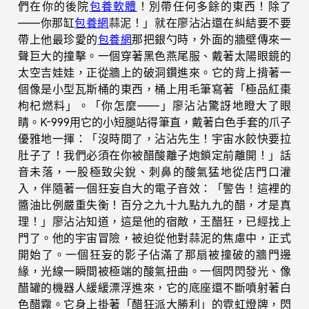
們在你的後院
包養軟體
！別帶任何多餘的東西！除了
——你那缸
包養網
蒜泥！」就在廖沾沾還在糾結要不要
帶上他最珍愛的
包養網
那把銀勺時，外面的牆壁傳來一
聲巨大的撞擊。一個穿著黑色燕尾服、戴著太陽眼鏡的
太空吉娃娃，正從牆上的破洞鑽進來。它的背上揹著一
個像是小型瓦斯桶的東西，桶上用毛筆寫著「極品紅棗
枸杞燃料」。「你怎麼——」廖沾沾驚訝地瞪大了眼
睛。K-999用它的小短腿站得筆直，戴著白色手套的爪子
優雅地一揮：「沒時間了，沾沾先生！宇宙水餃快要拉
肚子了！我們必須在你被醋酸離子炮鎖定前離開！」話
音未落，一股極致尖銳、刺鼻的酸氣猛地從店門口灌
入，伴隨著一個狂妄自大的電子音效：「警告！這裡的
醬油比例嚴重失衡！百分之九十九點九九的醋，才是真
理！」廖沾沾知道，這是他的宿敵，王醋狂，已經找上
門了。他的宇宙冒險，被迫從他對蒜泥的焦慮中，正式
開始了。一個狂妄的影子佔滿了那扇被撞破的牆門邊
緣，光線一瞬間被極端的酸氣扭曲。一個閃閃發光、像
醋罐的機器人緩緩漂浮進來，它的底座還不斷噴射著白
色醋霧。它身上掛著「醋狂派大勝利」的霓虹燈牌，閃