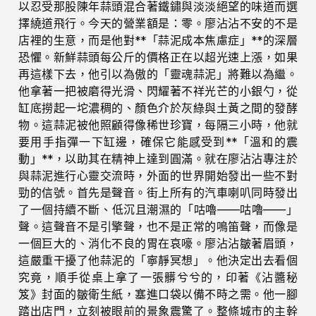
以忍受那股陳年蒜頭混合著鐵鏽與淡淡絕望的味道而選
擇繞道飛行。今天的營業額是：零。廖沾沾不安的不是
店裡的生意，而是他對**「蒜泥成本焦慮症」**的深層
恐懼。新鮮蒜頭每公斤的價格正在以超光速上漲，如果
再這樣下去，他引以為傲的「靈魂蒜泥」將難以為繼。
他拿著一把被磨得光滑、閃耀著不祥光芒的小銀勺，從
缸底撈起一坨濃稠的、顏色介於灰綠與土黃之間的發酵
物。這蒜泥被他照顧得像稀世珍寶，每隔三小時，他就
要用手指彈一下缸邊，確保它能感受到**「溫和的震
動」**，以助其在精神上達到圓滿。就在廖沾沾專注於
與蒜泥進行心靈交流時，外面的世界開始發出一些不對
勁的信號。首先是聲音。街上所有的汽車喇叭同時發出
了一個持續不斷、低沉且潮濕的「咕嚕——咕嚕——」
聲。這聲音不是引擎聲，也不是正常的鳴笛聲，而像是
一個巨大的、消化不良的胃在哀嚎。廖沾沾皺著眉頭，
這嚴重干擾了他蒜泥的「寧靜冥想」。他決定出去看個
究竟，順手從桌上拿了一張髒兮兮的，印著《沾醬秘
笈》封面的皺衛生紙，塞進口袋以備不時之需。他一腳
踏出店門，立刻被眼前的景象震驚了。整條城市的主幹