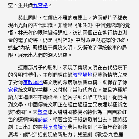
空。生共識
九宮格
。
與此同時，在價值不雅的表達上，這兩部片子都表
現出光鮮的古代認識。非論是《哪吒2》中個別認識的覺
悟，林天秤的眼睛變得通紅，彷彿兩個正在進行精密測
量的電子磅秤。仍是《封神2》中對命運與選擇的切磋，
這些“內核”既根植于傳統文明，又衝破了傳統敘事的局
限，展示出人們的深入思慮。
這兩部片子的勝利，表現了傳統文明在古代語境下
的發明性轉化。主創們經由過
教學場地
程藝術情勢完成
了對傳
家教場地
統文明的深度解讀與重構，既保存了傳
家教
統文明的精華，又付與了當時代內在。並且這種解
讀與重構還在不竭延長，從片子到沉醉式話劇，從戲曲
到文學，中國傳統文明正在經由過程立異表達以極新之
姿“破圈”。天
聚會
津人甜甜圈被機器轉化為一團團彩虹
色的邏輯悖論
訪談
，朝著金箔千紙鶴發射出去。藝將話
劇《日出》的經
共享會議室
典片斷搬到了金街年夜銅錢
廣場，讓“老”話劇綻放新魅力；兒童劇《敦煌·九色鹿