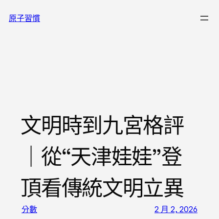
跳
原子習慣
至
主
要
內
容
文明時到九宮格評
｜從“天津娃娃”登
頂看傳統文明立異
分數
2 月 2, 2026