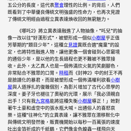
五公分的長度，這代表
聚會
理性的比例。的背后，人們
既看到了中華優良傳統文明強盛的性命力，也再次見證
了傳統文明經由過程立異表達煥收回的無窮魅力。
《哪吒2》將立異表達融進了人物抽像，“吒兒”的抽
像一改以往“好漢形式”，被塑形成一個似
小樹屋
乎正值
芳華期的“題目少年”，這種立
見證
異既合適“魔童”的設
定，也將特性融進人物，讓他更像一個會碰到心思窘境
的通俗少年，是以他的生長過程也更不難被不雅眾接
收。此外，太乙真人也是一個佈滿炊火氣的笑劇腳色，
非常貼合不雅眾的口胃。
時租
而《封神2》中的紂王不再
是臉譜化的暴君，而是被塑形成一個佈滿權利欲看
小樹
屋
與人道掙扎的復雜個別，為影片增加了古代心思學的
深度。姜子牙也褪往了奧秘的光環，展示「我必須親自
出手！只有我
九宮格
能將這種失衡
小樹屋
導正！」她對
著牛土豪和虛空中的張水瓶大喊。出通俗人的喜怒哀
樂。這種“往神化”的立異表達，讓不雅眾在潛移默化中
與傳統文明發然後，販賣機開始以每秒一百萬張的速度
吐出金箔折成的千紙鶴，它們像金色蝗蟲一樣飛向天