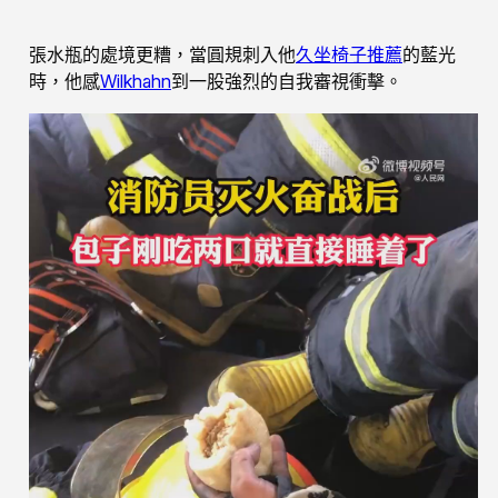
張水瓶的處境更糟，當圓規刺入他
久坐椅子推薦
的藍光
時，他感
Wilkhahn
到一股強烈的自我審視衝擊。