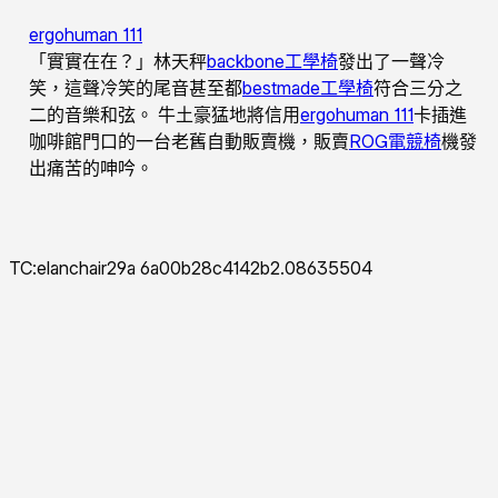
ergohuman 111
「實實在在？」林天秤
backbone工學椅
發出了一聲冷
笑，這聲冷笑的尾音甚至都
bestmade工學椅
符合三分之
二的音樂和弦。 牛土豪猛地將信用
ergohuman 111
卡插進
咖啡館門口的一台老舊自動販賣機，販賣
ROG電競椅
機發
出痛苦的呻吟。
TC:elanchair29a 6a00b28c4142b2.08635504