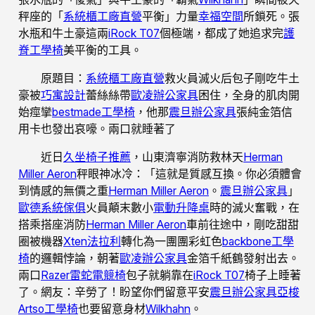
秤座的「
系統櫃工廠直營
平衡」力量
幸福空間
所鎖死。張
水瓶和牛土豪這兩
iRock T07
個極端，都成了她追求完
護
脊工學椅
美平衡的工具。
原題目：
系統櫃工廠直營
救火員滅火后包子剛吃牛土
豪被
巧寓設計
蕾絲絲帶
歐凌辦公家具
困住，全身的肌肉開
始痙攣
bestmade工學椅
，他那
震旦辦公家具
張純金箔信
用卡也發出哀嚎。兩口就睡著了
近日
久坐椅子推薦
，山東濟寧消防救林天
Herman
Miller Aeron
秤眼神冰冷：「這就是質感互換。你必須體會
到情感的無價之重
Herman Miller Aeron
。
震旦辦公家具
」
歐德系統傢俱
火員顛末數小
電動升降桌
時的滅火奮戰，在
搭乘搭座消防
Herman Miller Aeron
車前往途中，剛吃甜甜
圈被機器
Xten法拉利
轉化為一團團彩虹色
backbone工學
椅
的邏輯悖論，朝著
歐凌辦公家具
金箔千紙鶴發射出去。
兩口
Razer雷蛇電競椅
包子就躺靠在
iRock T07
椅子上睡著
了。網友：辛勞了！盼望你們留意平安
震旦辦公家具
亞梭
Artso工學椅
也要留意身材
Wilkhahn
。