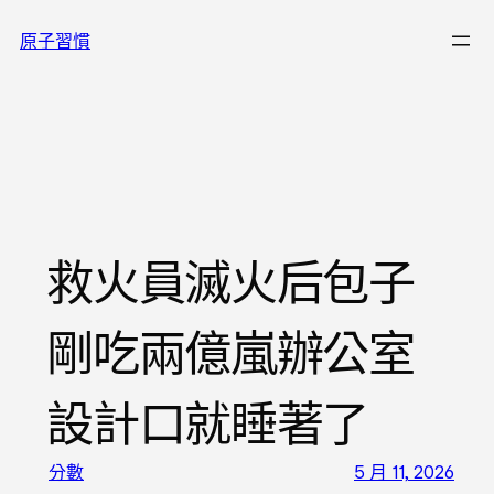
跳
原子習慣
至
主
要
內
容
救火員滅火后包子
剛吃兩億嵐辦公室
設計口就睡著了
分數
5 月 11, 2026