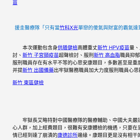
苗
援圭醫療隊「只有當
竹科X光
單戀的傻氣與財富的霸氣達
本次運動包含身
供膳健檢
高體重丈
新竹 HPV疫苗
量、
討、
新竹 子宮頸疫苗
超聲檢討、服刑
新竹 高血脂
職員抑郁
服刑職員存在有水平不等的心思安康題目，多數甚至是重
并提
新竹 出國備藥
出牢獄醫務職員加大力度服刑職員心思
新竹 東區健檢
牢獄長艾略特對中國醫療隊的醫療輔助、中國大夫嚴
心人群，加上經費題目，很難有安康體檢的機遇，只要在
情已經到達了崩潰的
康德診所
邊緣。康題目更是沒有相干