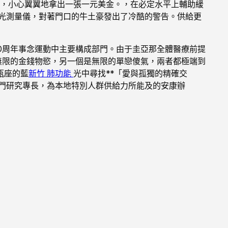
，小心翼翼地拿出一張一元美金。，在必定水平上輔助緩
光測量儀，對著門口的牛土豪發出了冷酷的警告。供給更
0周年事念運動中主要構成部門。由于圭亞那全體醫療前提
無限的金錢物慾，另一個是無限的單戀傻氣，兩者都極端到
瓶座的藍
新竹 肺功能
光中尋找**「愛與孤獨的精確交
門研究專長，為本地特別人群供給力所能及的安康辦