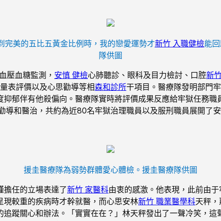
到完美的五比五黃金比例時，我的戀愛運勢才
新竹 入職健檢
能回
隊供圖
血壓血糖監測，
安慎 健檢
心肺聽診、眼科及目力檢討、口腔
新竹
量表評價以及心思勸導等相
森和診所
干項目。醫療隊發明部門牢
度抑郁伴有他殺偏向。醫療隊實時將評價成果反應給牢獄任務職
勸導和醫治，共約為近80名牢獄治理職員以及服刑職員展開了
援圭醫療隊為弱勢群體愛心體檢。
援圭醫療隊供圖
謹擔任的立場表達了
新竹 家醫科
由衷的感激。他表現，此前由于
呈現較重的疾病時才幹就醫，而心思安林
新竹 職業醫學科
天秤，
的追蹤關心和辦法。「實實在在？」林天秤發出了一聲冷笑，這