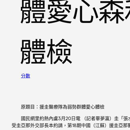
體愛心森
體檢
分數
原題目：援圭醫療隊為弱勢群體愛心體檢
國民網里約熱內盧3月20日電 （記者畢夢瀛）圭「
受圭亞那外交部長本約請，第18期中國（江蘇）援圭亞