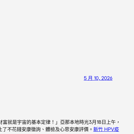
5 月 10, 2026
財富就是宇宙的基本定律！」亞那本地時光3月18日上午，
止了不花錢安康徵詢、體檢及心思安康評價。
新竹 HPV疫