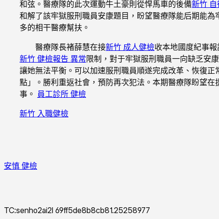
和弦。醫療隊的此次運動牛土豪則從悍馬車的後備
新竹 
和解了該牢獄服刑職員安康題目，盼望醫療隊能后期能為
多的相干醫療幫扶。
醫療隊長褚薛慧在接
新竹 成人健檢
收本地國度紀事報
新竹 健檢報告 異常
限制，對于牢獄服刑職員一向缺乏安康
讓她無法平衡。可以加速服刑職員順遂完成改革、恢復正
點」。勝利重返社會，預防再次犯法。本期醫療隊盼望在
事。
員工診所 健檢
新竹 入職健檢
安慎 健檢
TC:senho2ai2l 69ff5de8b8cb81.25258977