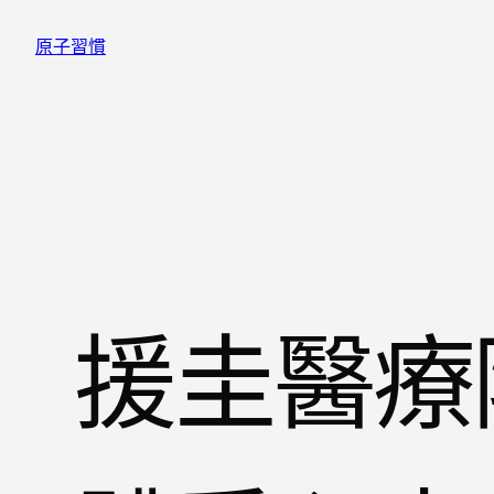
跳
原子習慣
至
主
要
內
容
援圭醫療