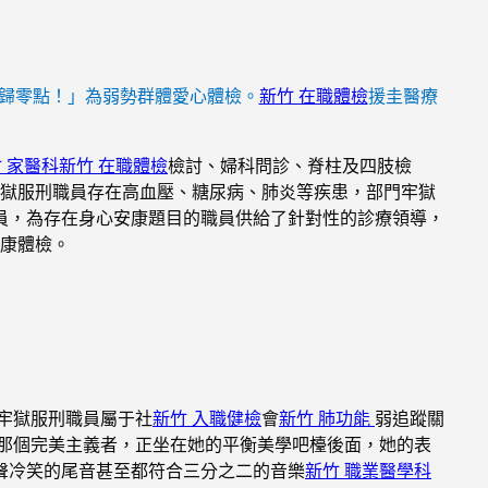
歸零點！」為弱勢群體愛心體檢。
新竹 在職體檢
援圭醫療
 家醫科
新竹 在職體檢
檢討、婦科問診、脊柱及四肢檢
獄服刑職員存在高血壓、糖尿病、肺炎等疾患，部門牢獄
員，為存在身心安康題目的職員供給了針對性的診療領導，
安康體檢。
牢獄服刑職員屬于社
新竹 入職健檢
會
新竹 肺功能
弱追蹤關
那個完美主義者，正坐在她的平衡美學吧檯後面，她的表
聲冷笑的尾音甚至都符合三分之二的音樂
新竹 職業醫學科