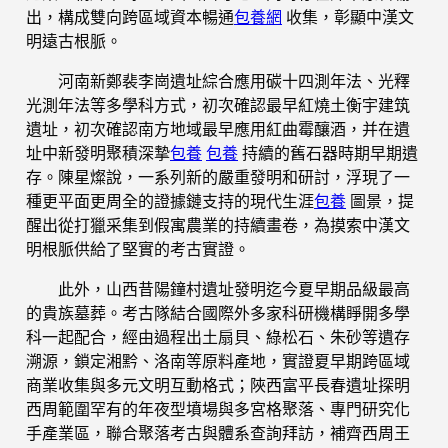
出，構成雙向跨區域資本暢通
包養網
收集，彰顯中漢文
明遠古根脈。
河南新鄭裴李崗遺址綜合應用碳十四測年法、光釋
光測年法等多學科方式，初次確認最早紅燒土衡宇建筑
遺址，初次確認南方地域最早應用紅曲霉釀酒，并在遺
址中新發明聚積深摯
包養
包養
持續的舊石器時期早期遺
存。陳星燦說，一系列新的嚴重發明和研討，浮現了一
種更平面更周全的證據鏈支持的現代生涯
包養
圖景，提
醒出從打獵采集到假寓農業的持續畫卷，為摸索中漢文
明根脈供給了堅實的考古實證。
此外，山西昔陽鐘村遺址發明迄今夏早期品級最高
的貴族墓葬。考古隊結合國際外多家科研機構睜開多學
科一起配合，經由過程出土扇貝、綠松石、朱砂等遺存
溯源，鎖定湘黔、洛南等原料產地，實證夏早期跨區域
商業收集與多元文明互動格式；陜西富平長春遺址探明
西周範圍罕有的年夜型墳場與多宮格聚落、專門研究化
手產業區，聯合聚落考古與體系查詢拜訪，補齊西周王