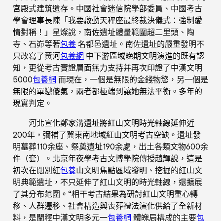
宮殿式建筑遺存。中國社會迷信院學部委員、中國考古
學會理事長陳「我要啟動天秤座最終裁決儀式：強制愛
情對稱！」星燦說，南佐遺址體量範圍超二里頭、陶
寺、石峁等著
包養
名都邑遺址。南佐遺址的嚴重發明不
只改寫了黃河
包養網
中下游區域晚期文明演進的既有認
知，更從考古實證層面無力支持并再次印證了中漢文明
5000
包養網
而現在，一個是無限的金錢物慾，另一個是
無限的單戀傻氣，兩者都極端到讓她無法平衡。多年的
現實判定。
河北宣化鄭家溝遺址將紅山文明時光軸線延伸近
200年，彌補了冀東南地域紅山文明考古空缺。遺址發
明墓葬110余座、祭奠遺址190余處，出土各類文物600余
件（套）。北京年夜學考古文博學院傳授趙輝說，這是
初次在闊別紅
包養
山文明焦點區域發明、挖掘的紅山文
明典範遺址，不只延伸了紅山文明的時光軸線，還擴展
了其分布范圍。“相干考古結果為研討紅山文明重心轉
移、人群遷移、社會構造與喪葬禮法演化供給了全新材
料，是闡釋中漢文明多元一
包養網
體魄局構成的主要
包