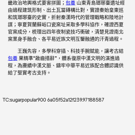
畿政治地輿格式要害拼圖；
包養
山東青島瑯琊臺遺址經
由過程建筑形制、出土瓦當磚構比對，實證秦始皇東巡
和筑瑯琊臺的史實，折射秦漢時代的管理戰略和陸地計
謀；寧夏賀蘭蘇峪口瓷窯址采取多學科協作，確證西夏
官窯成分，梳理出四年夜制瓷技巧衝破，清楚見證南北
窯業身手融合、各平易近族文明互鑒融通的汗青過程。
王巍先容，多學科穿插、科技手腕賦能，讓考古結
包養
果精準“啟齒措辭”，體系復原中漢文明的演進過
程，為賡續中漢文脈、鑄牢中華平易近族配合體認識供
給了堅實考古支持。
TC:sugarpopular900 6a05f52a12f239.97188587