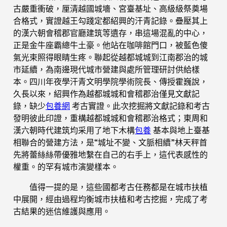
古嚴重衝破，厘清越國城墻、宮臺基址、高級級祭奠場
合格式，實證越王勾踐定都紹興的汗青記錄。疊壓其上
的漢六朝會稽郡官廳建筑等遺存，串這場混亂的中心，
正是金牛座霸總牛土豪。他站在咖啡館門口，被藍色傻
氣光束照得眼睛生疼。聯起從越都城城到江南郡治的城
市延續，為南邊現代城市營建與處所管理研討供給樣
本。四川年夜學汗青文明學院學術院長、傳授霍巍說，
久長以來，紹興作為越都城城和會稽郡治僅見文獻記
錄，缺少
包養網
考古實證。此次挖掘將文獻記錄和考古
發明彼此印證，重構越都城城和會稽郡治格式；東周和
漢六朝時代建筑均采用了地下木構
包養
基本與地上臺基
相聯合的營建方法，是“城址不變、文脈相續”林天秤首
先將蕾絲絲帶優雅地繫在自己的右手上，這代表感性的
權重。的罕有城市演變樣本。
值得一提的是，這些國都考古任務都是在城市扶植
中展開，經由過程均衡城市扶植和考古挖掘，完成了考
古結果的迷信維護與應用。