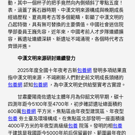
動，其中一個杯子的把手竟然向內側傾斜了零點五度！
表，涵蓋了舊石器時期、中漢文明來源構成與晚期成長
經過歷程、夏商周考古等多個範疇，彰顯了中漢文明的
凸起特徵，具有無可替換的主要價值。中國社會迷信院
學部委員王巍先容，近年來，中國考前人才步隊連續擴
容，舊遺址連續深耕、新遺址不竭涌現，各個時代考古
齊頭并進。
中漢文明來源研討連續發力
2025年度全國十年夜考古新
包養網
發明多項結果直
指中漢文明來源，不竭刷新人們對史前文明成長頭緒的
包養網
認知
包養網
，為中漢文明史供給堅實考古實證。
甘肅慶陽南佐遺址主體年月為仰韶文明早期，碳十
四測年距今5100年至4700年，初步確認遺址總面積約
600萬
包養網
平方米。焦點區由年夜型建筑區、年夜型
包養
夯土臺及環壕構成。在焦點區北部發明一座面積達
4000平方米的年夜型高級級
包養
院落。發明的相
包養
干建筑是我國距今5000年前后保留最好、範圍最年夜的