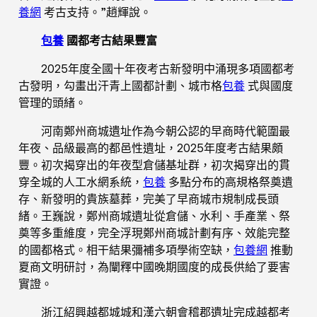
養網
考古支持。”趙輝說。
包養
國都考古結果豐富
2025年度全國十年夜考古新發明中涌現多項國都考
古發明，勾畫出汗青上國都計劃、城市格
包養
式與國度
管理的頭緒。
河南鄭州商城遺址作為今朝公認的早商時代範圍最
年夜、品級最高的都邑性遺址，2025年度考古結果頗
豐。初次揭穿出的年夜型倉儲基址群，初次揭穿出的貫
穿全城的人工水網系統，
包養
多點分布的高規格祭奠遺
存、新發明的貴族墓葬，完美了早商城市規制成長頭
緒。王巍說，鄭州商城遺址從倉儲、水利、手產業、祭
奠等多重維度，完全浮現鄭州商城計劃有序、效能完整
的國都格式。相干結果彌補多項學術空缺，
包養網
推動
夏商文明研討，為闡釋中國晚期國度的成長供給了要害
實證。
浙江紹興越都城城和漢六朝會稽郡遺址完成越都考