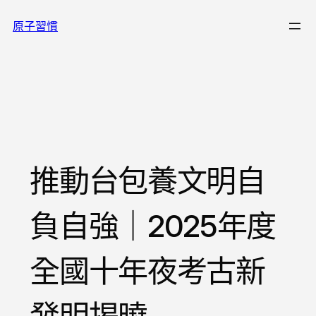
跳
原子習慣
至
主
要
內
容
推動台包養文明自
負自強｜2025年度
全國十年夜考古新