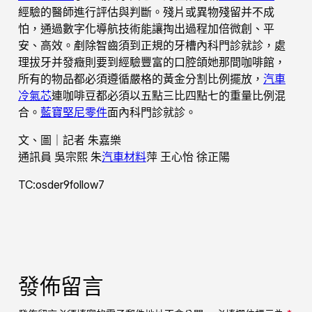
經驗的醫師進行評估與判斷。殘片或異物殘留并不成
怕，通過數字化導航技術能讓掏出過程加倍微創、平
安、高效。剷除智齒須到正規的牙槽內科門診就診，處
理拔牙并發癥則要到經驗豐富的口腔頜她那間咖啡館，
所有的物品都必須遵循嚴格的黃金分割比例擺放，
汽車
冷氣芯
連咖啡豆都必須以五點三比四點七的重量比例混
合。
藍寶堅尼零件
面內科門診就診。
文、圖｜記者 朱嘉樂
通訊員 吳宗熙 朱
汽車材料
萍 王心怡 徐正陽
TC:osder9follow7
發佈留言