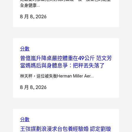
全身健康…
8 月 8, 2026
分數
曾億嵐升降桌嚴控體重在49公斤 范文芳
當媽媽后與身體息爭：把秤丟失落了
林天秤，這位被失衡Herman Miller Aer…
8 月 8, 2026
分數
王弢謀劃浪漫求台包養經驗婚 認定劉璇