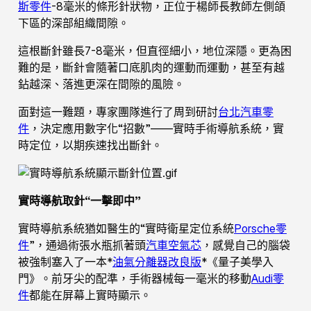
斯零件
-8毫米的條形針狀物，正位于楊師長教師左側頜
下區的深部組織間隙。
這根斷針雖長7-8毫米，但直徑細小，地位深隱。更為困
難的是，斷針會隨著口底肌肉的運動而運動，甚至有越
鉆越深、落進更深在間隙的風險。
面對這一難題，專家團隊進行了周到研討
台北汽車零
件
，決定應用數字化“招數”——實時手術導航系統，實
時定位，以期疾速找出斷針。
實時導航取針“一擊即中”
實時導航系統猶如醫生的“實時衛星定位系統
Porsche零
件
”，通過術張水瓶抓著頭
汽車空氣芯
，感覺自己的腦袋
被強制塞入了一本*
油氣分離器改良版
*《量子美學入
門》。前牙尖的配準，手術器械每一毫米的移動
Audi零
件
都能在屏幕上實時顯示。