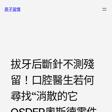
跳
原子習慣
至
主
要
內
容
拔牙后斷針不測殘
留！口腔醫生若何
尋找“消散的它