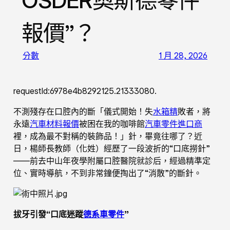
OSDER奧斯德零件
報價”？
分數
1 月 28, 2026
requestId:6978e4b8292125.21333080.
不測殘存在口腔內的斷「儀式開始！失
水箱精
敗者，將
永遠
汽車材料報價
被困在我的咖啡館
汽車零件進口商
裡，成為最不對稱的裝飾品！」針，畢竟往哪了？近
日，楊師長教師（化姓）經歷了一段波折的“口底撈針”
——前去中山年夜學附屬口腔醫院就診后，經過精準定
位、實時導航，不到非常鐘便掏出了“消散”的斷針。
拔牙引發“口底迷蹤
德系車零件
”