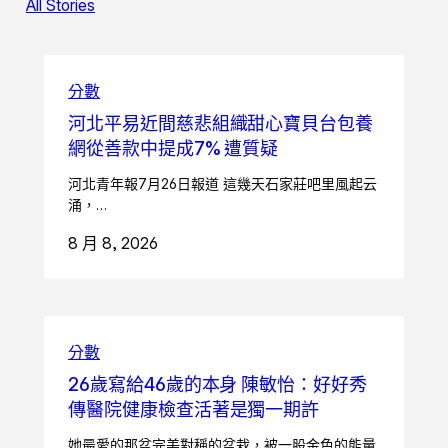
All Stories
分數
河北平易近間慈悲組織甜心寶貝台包養
網從善款中提成7% 遭質疑
河北青年報7月26日報道 這幾天石家莊吧里風起云
涌，…
8 月 8, 2026
分數
26歲寫給46歲的本身 陳敏怡：好好秀
傳醫院健康檢查活著是獨一期許
她最愛的那盆完美對稱的盆栽，被一股金色的能量