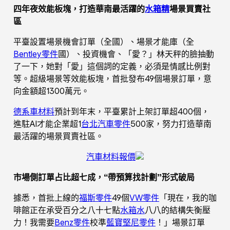
四年夜效能板塊，打造華南最活躍的
水箱精
場景買賣社
區
平臺設置場景機會訂單（全國）、場景才能庫（全
Bentley零件
國）、投資機會、「愛？」林天秤的臉抽動
了一下，她對「愛」這個詞的定義，必須是情感比例對
等。超級場景等效能板塊，首批發布49個場景訂單，意
向金額超1300萬元。
德系車材料
預計到年末，平臺累計上架訂單超400個，
進駐AI才能企業超1
台北汽車零件
500家，努力打造華南
最活躍的場景買賣社區。
汽車材料報價
市場側訂單占比超七成，“帶預算找計劃”形式破局
據悉，首批上線的
福斯零件
49個
VW零件
「現在，我的咖
啡館正在承受百分之八十七點
水箱水
八八的結構失衡壓
力！我需要
Benz零件
校準
藍寶堅尼零件
！」場景訂單