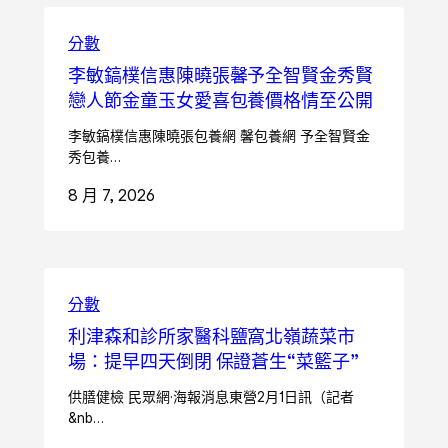
分數
李敏鎬樸信惠陳曉張馨予全智賢金秀賢
戀人節金童玉女愛喜包養價格情至公開
李敏鎬樸信惠陳曉張包養網 馨包養網 予全智賢金
秀包養…
8 月 7, 2026
分數
利津森和診所家醫科鹽窩北嶺蔬菜市
場：提早四天倒閉 保證蒼生“菜籃子”
供膳健檢 民眾網·海報消息東營2月1日訊（記者
&nb…