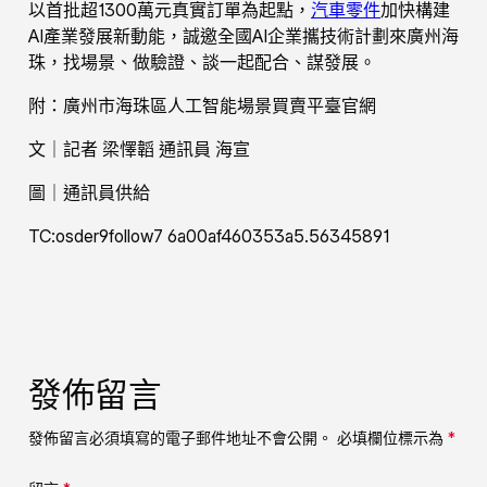
以首批超1300萬元真實訂單為起點，
汽車零件
加快構建
AI產業發展新動能，誠邀全國AI企業攜技術計劃來廣州海
珠，找場景、做驗證、談一起配合、謀發展。
附：廣州市海珠區人工智能場景買賣平臺官網
文｜記者 梁懌韜 通訊員 海宣
圖｜通訊員供給
TC:osder9follow7 6a00af460353a5.56345891
發佈留言
發佈留言必須填寫的電子郵件地址不會公開。
必填欄位標示為
*