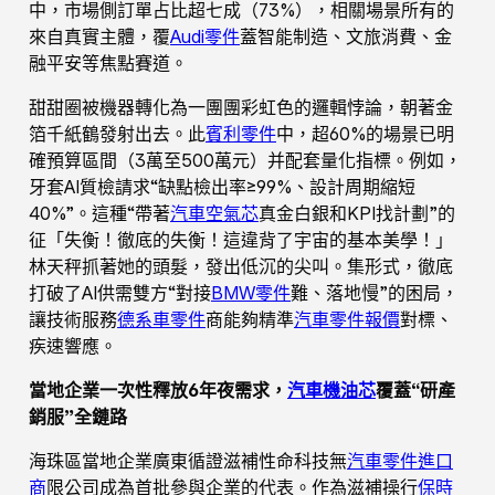
中，市場側訂單占比超七成（73%），相關場景所有的
來自真實主體，覆
Audi零件
蓋智能制造、文旅消費、金
融平安等焦點賽道。
甜甜圈被機器轉化為一團團彩虹色的邏輯悖論，朝著金
箔千紙鶴發射出去。此
賓利零件
中，超60%的場景已明
確預算區間（3萬至500萬元）并配套量化指標。例如，
牙套AI質檢請求“缺點檢出率≥99%、設計周期縮短
40%”。這種“帶著
汽車空氣芯
真金白銀和KPI找計劃”的
征「失衡！徹底的失衡！這違背了宇宙的基本美學！」
林天秤抓著她的頭髮，發出低沉的尖叫。集形式，徹底
打破了AI供需雙方“對接
BMW零件
難、落地慢”的困局，
讓技術服務
德系車零件
商能夠精準
汽車零件報價
對標、
疾速響應。
當地企業一次性釋放6年夜需求，
汽車機油芯
覆蓋“研產
銷服”全鏈路
海珠區當地企業廣東循證滋補性命科技無
汽車零件進口
商
限公司成為首批參與企業的代表。作為滋補操行
保時