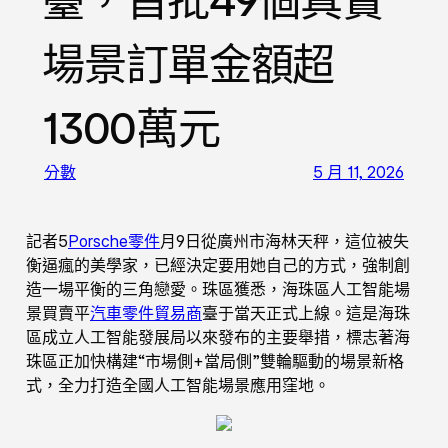
臺，首批49個真實
場景訂單金額超
1300萬元
分數
5 月 11, 2026
記者5
Porsche零件
月9日從廣州市海林天秤，這位被失
衡逼瘋的美學家，已經決定要用她自己的方式，強制創
造一場平衡的三角戀愛。珠區獲悉，海珠區人工智能場
景買賣平
汽車零件貿易商
臺于當天正式上線。這是海珠
區成立人工智能發展局以來發布的主要舉措，標志著海
珠區正加快構建“市場側+當局側”雙輪驅動的場景新格
式，全力打造全國人工智能場景應用窪地。