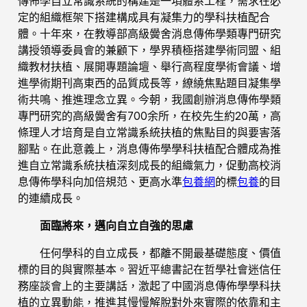
傳佈學自立常識系統的構建是一項體系工程，需求在必
定的組織框架下搭建構成具有凝集力的學科扶植配合
體。十年來，在教導部高級黌舍消息傳佈學類專門研究
講授領導委員會的兼顧下，學界積極搭建學術同盟、組
織教材扶植、展開專題論壇、舉行高程度學術會議、增
進學術期刊高東西的品質成長等，繚繞焦點題目凝集學
術共鳴、推進理念立異。今朝，我國創辦消息傳佈學類
專門研究的高級黌舍有700余所，在校先生約20萬，高
條理人才培育是自立常識系統扶植的焦點目的與要害落
腳點。在此意義上，消息傳佈學學科扶植配合體成為推
進自立常識系統扶植深刻成長的組織氣力，促動高校消
息傳佈學科向加倍規范、更高水準
包養網
的標
包養
的目
的連續成長。
面臨將來，邁向自立自強的思慮
任何學科的自立成長，都離不開最基礎態度、價值
標的目的與實際基本。習近平總書記在哲學社會迷信任
務座談會上的主要講話，激起了中國消息傳佈學學科扶
植的立異動能，推進其慢慢解脫對外來實際的依靠和主