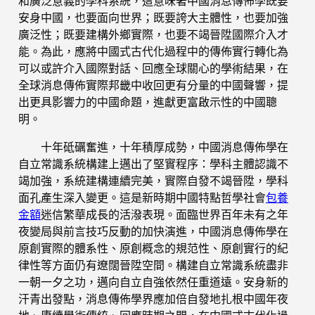
和廣泛意義的學科系統，這意味著中國消息傳佈學既要
安身中國，也要面向世界；既要誇大主體性，也要加強
廣泛性；既要建構外鄉實際，也要不竭晉陞國際介入才
能。為此，應將中國式古代化過程中的傳佈實行轉化為
可以或許介入國際對話、回應全球關心的學術結果，在
全球消息傳佈實際邦畿中收回更有分量的中國聲響，提
出更具影響力的中國命題，進獻更富啟示性的中國聰
明。
十年砥礪奮進，十年積厚成勢，中國消息傳佈學在
自立常識系統構建上邁出了堅實程序：學科主體認識不
竭加強，系統建構連續完美，實際自發不竭晉陞，學科
面孔產生深入變更。這是新時期中國特點哲學社會
包養
金額
迷信繁華成長的活潑表現。面臨世界百年未有之年
夜變局與前言技巧反動的加快演進，中國消息傳佈學在
原創實際的體系性、原創概念的規范性、原創實行的紀
律性等方面仍有遼闊晉陞空間。構建自立常識系統盡非
一朝一夕之功，邁向自立自強依然任重道遠。安身新的
汗青出發點，消息傳佈學界應加倍自發地扎根中國年夜