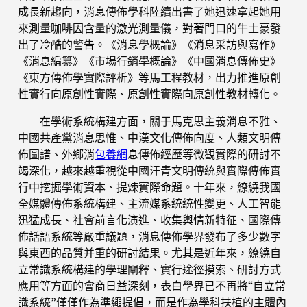
成長新趨向，消息傳佈學科陸續出書了她迅速拿起她用
來測量咖啡因含量的激光測量儀，對著門口的牛土豪發
出了冷酷的警告。《消息學概論》《消息采訪與寫作》
《消息編纂》《市場行銷學概論》《中國消息傳佈史》
《東方傳佈學實際評析》等馬工程教材，出力推進原創
性實行向原創性實際、原創性實際向原創性教材轉化。
在學術系統構建方面，關于馬克思主義消息不雅、
中國共產黨消息思惟、中漢文化傳佈向度、人類文明傳
佈圖譜、外鄉消
包養網
息傳佈經歷等微觀實際的研討不
竭深化，越來越重視從中國汗青文明傳統與實際傳佈實
行中挖掘學術資本、提煉實際命題。十年來，繚繞我國
全媒體傳佈系統構建、主流媒系統統性變更、人工智能
迅猛成長、社會前言化演進、收集輿情新特征、國際傳
佈話語系統等嚴重議題，消息傳佈學界發布了多少數字
與東西的品質并重的研討結果。尤其是近年來，繚繞自
立常識系統構建的學理闡釋、實行途徑摸索、研討方式
應用等方面的會商日益深刻，表白學界已不再將“自立常
識系統”僅僅作為準繩提倡，而是作為學科扶植的主體內