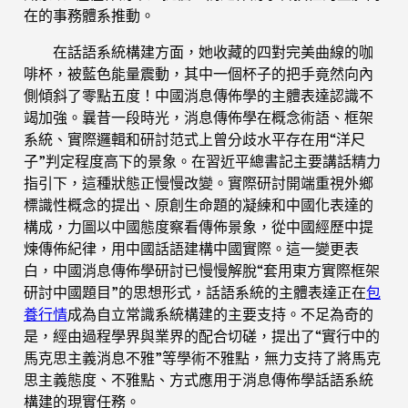
在的事務體系推動。
在話語系統構建方面，她收藏的四對完美曲線的咖
啡杯，被藍色能量震動，其中一個杯子的把手竟然向內
側傾斜了零點五度！中國消息傳佈學的主體表達認識不
竭加強。曩昔一段時光，消息傳佈學在概念術語、框架
系統、實際邏輯和研討范式上曾分歧水平存在用“洋尺
子”判定程度高下的景象。在習近平總書記主要講話精力
指引下，這種狀態正慢慢改變。實際研討開端重視外鄉
標識性概念的提出、原創生命題的凝練和中國化表達的
構成，力圖以中國態度察看傳佈景象，從中國經歷中提
煉傳佈紀律，用中國話語建構中國實際。這一變更表
白，中國消息傳佈學研討已慢慢解脫“套用東方實際框架
研討中國題目”的思想形式，話語系統的主體表達正在
包
養行情
成為自立常識系統構建的主要支持。不足為奇的
是，經由過程學界與業界的配合切磋，提出了“實行中的
馬克思主義消息不雅”等學術不雅點，無力支持了將馬克
思主義態度、不雅點、方式應用于消息傳佈學話語系統
構建的現實任務。