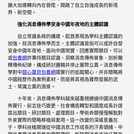
擴大加速轉向內在晉陞，開啟了自立自強成長的新境
界、新空間。
強化消息傳佈學安身中國年夜地的主體認識
自立常識系統的構建，起首表現為學科主體認識的
加強。就消息傳佈學而言，主體認識是指可以或許自發
安身中國年夜地、面向中國現實、回應實際題目，可以
或
包養網
許秉持題目認識、洞察消息傳佈景象、剖析闡
釋傳佈紀律，構成研討邏輯并停止實際立異。消息傳佈
學對中
甜心寶貝包養網
國實行的追蹤關心，并非簡略將
中國經歷作為案例素材，而是將其視為實際發展的泥
土、常識立異的源泉。
十年來，消息傳佈學科越來越重視繚繞中國消息傳
佈實行、前言技巧變更、社會構造轉型和國度成長計謀
提出題目、研討題目、處理題目，學術命題慢慢解脫對
外來實際的簡略移植與套用。這一改變的深遠意義在
于，學科扶植開端從中國消息工作成長的汗青頭緒、中