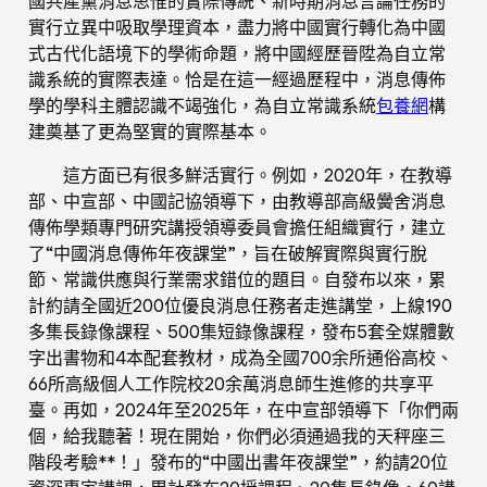
國共產黨消息思惟的實際傳統、新時期消息言論任務的
實行立異中吸取學理資本，盡力將中國實行轉化為中國
式古代化語境下的學術命題，將中國經歷晉陞為自立常
識系統的實際表達。恰是在這一經過歷程中，消息傳佈
學的學科主體認識不竭強化，為自立常識系統
包養網
構
建奠基了更為堅實的實際基本。
這方面已有很多鮮活實行。例如，2020年，在教導
部、中宣部、中國記協領導下，由教導部高級黌舍消息
傳佈學類專門研究講授領導委員會擔任組織實行，建立
了“中國消息傳佈年夜課堂”，旨在破解實際與實行脫
節、常識供應與行業需求錯位的題目。自發布以來，累
計約請全國近200位優良消息任務者走進講堂，上線190
多集長錄像課程、500集短錄像課程，發布5套全媒體數
字出書物和4本配套教材，成為全國700余所通俗高校、
66所高級個人工作院校20余萬消息師生進修的共享平
臺。再如，2024年至2025年，在中宣部領導下「你們兩
個，給我聽著！現在開始，你們必須通過我的天秤座三
階段考驗**！」發布的“中國出書年夜課堂”，約請20位