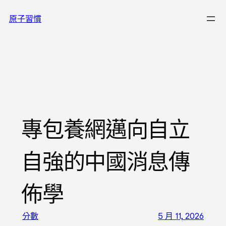
跳
原子習慣
至
主
要
內
容
專包養網邁向自立
自強的中國消息傳
佈學
分數
5 月 11, 2026