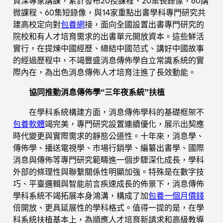
資深專家講課，累計發布20授課程、20集長錄像，60講
微課程、60集短錄像，與14家重點出書學科專門研究共
建高校定向對
包養網
接，面向全國設置出書專門研究的
院校和有人才培育需求的出書單元開放資本。這些鮮活
實行，在提煉中國經歷、總結中國范式、講好中國故事
的經過歷程中，不竭豐盛消息傳佈學自立常識系統的實
際內在，為出色消息傳佈人才培育注進了長效動能。
協同推動消息傳佈學“三年夜系統”扶植
在學科系統構建方面，消息傳佈學科的基礎框架不
包養軟體
竭完美，專門研究設置連續優化，展示出契應
時代變更與實際需求的靜態公道性。十年來，消息學、
傳佈學、播送電視學、市場行銷學、編纂出書學、國際
消息與傳佈等專門研究範疇進一個步驟深化成長，學科
外部的條理性與聯繫關係性明顯加強。特殊是在數字技
巧、平臺邏輯與智能前言疾速成長的佈景下，消息傳佈
學科系統不竭拓展本身鴻溝，構成了加
包養一個月價錢
倍開放、更具延展性的學科格式。值得一提的是，在學
科系統扶植基本上，為順應人才培育新請求和高級教導