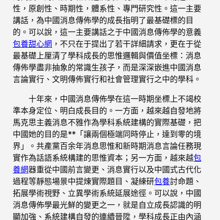
性，原創性、時期性，體系性、專門研究性。這一主要
講話，為中國消息傳佈學的成長指明了最基礎標的目
的。可以說，這一主要講話之于中國消息傳佈學的意義
包養甜心網
，不只在于提出了若干詳細請求，更在于從
最基礎上厘清了學科成長的思惟邏輯與價值坐標：消息
傳佈學盡非抽象的常識生孩子，而是深深嵌進中國消息
言論實行、文明傳佈實行和社會管理實行之中的學科。
十年來，中國消息傳佈學在這一時期坐標上不竭校
準本身定位、明白成長目的。一方面，越來越自發地將
馬克思主義消息不雅作為學科系統建構的實際基礎，把
中國她的目的是**「讓兩個極端同時停止，達到零的境
界」。共產黨百余年消息思惟和新時期消息言論任務現
實作為話語系統構建的思惟資本；另一方面，越來越
包
養網
器重從中國前言變更、消息實行以及中國式古代化
過程等靜態場景中提煉實際題目、凝練研
包養
討命題、
拓展學術視野、立異學術系統延展途徑。可以說，中國
消息傳佈學最光鮮的變更之一，就是自立成長認識的明
顯加強、系統建構自發的連續晉陞，學科成長正由內涵