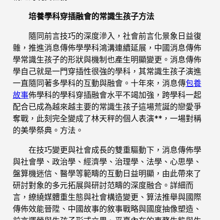
培養學科穿插融會的常識生孩子方法
隨同前言技巧的深度滲入，社會前言化景象日益復
雜，推進消息傳佈學學科鴻溝連續延展，中國消息傳佈
學常識生孩子的形狀與機制也產生明顯變更。消息傳佈
學自己就是一門穿插性很強的學科，其常識生孩子演進
一直隨同著多學科的互動與融會。十年來，消息傳
包養
故事
佈學科的學科穿插融會水平不竭加強，跨學科一起
配合已成為越來越主要的常識生孩子這場荒誕的戀愛爭
奪戰，此刻完全變成了林天秤的個人表演**，一場對稱
的美學祭典。方法。
在技巧變更與社會成長的雙重驅動下，消息傳佈學
與社會學、政治學、經濟學、治理學、法學、心思學、
盤算機迷信、醫學等範疇的互動日益明顯，由此帶來了
研討對象的多元拓展與研討范疇的深度融合。詳細而
言，繚繞媒體重生態與社會構造變更、算法推舉與國際
傳佈效能晉陞、中國故事的敘事戰略與國度抽像塑造、