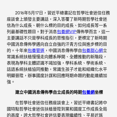
2016年5月17日，習近平總書記在哲學社會迷信任務
座談會上頒發主要講話，深入答覆了新時期哲學社會迷
信為什么成長、朝什么標的目的成長、如何成長等一系
列最基礎性題目。對于消息
包養網VIP
傳佈學而言，這一
主要講話不只是學科成長的思惟指引，更標定了新時期
中國消息傳佈學邁向自立自強的汗青方位與進步標的目
的。十年來
包養管道
，中國消息傳佈學自
包養甜心網
立
常識系統扶植慢慢走向體系睜開、全體推動的新階段，
表現為學科主體認識不竭加強，學科系統、學術系統、
話語系統扶植協同推動，常識生孩子才能和組織化水平
明顯晉陞，辦事國度計謀和回應時期命題的動能連續加
強。
建立中國消息傳佈學自立成長的時期
包養網
坐標
在哲學社會迷信任務座談會上，習近平總書記將中
國特點哲學社會迷信扶植晉陞到黨和國度工作成長全局
的高度，誇大哲學社會迷信要表現繼續性、平易近族