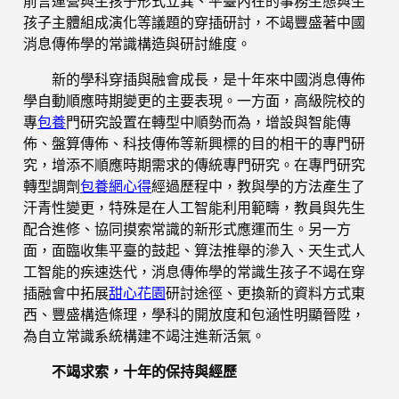
前言運營與生孩子形式立異、平臺內在的事務生態與生
孩子主體組成演化等議題的穿插研討，不竭豐盛著中國
消息傳佈學的常識構造與研討維度。
新的學科穿插與融會成長，是十年來中國消息傳佈
學自動順應時期變更的主要表現。一方面，高級院校的
專
包養
門研究設置在轉型中順勢而為，增設與智能傳
佈、盤算傳佈、科技傳佈等新興標的目的相干的專門研
究，增添不順應時期需求的傳統專門研究。在專門研究
轉型調劑
包養網心得
經過歷程中，教與學的方法產生了
汗青性變更，特殊是在人工智能利用範疇，教員與先生
配合進修、協同摸索常識的新形式應運而生。另一方
面，面臨收集平臺的鼓起、算法推舉的滲入、天生式人
工智能的疾速迭代，消息傳佈學的常識生孩子不竭在穿
插融會中拓展
甜心花園
研討途徑、更換新的資料方式東
西、豐盛構造條理，學科的開放度和包涵性明顯晉陞，
為自立常識系統構建不竭注進新活氣。
不竭求索，十年的保持與經歷