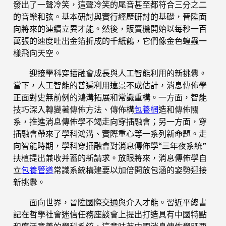
發出了一聲冷笑，這聲冷笑的尾音甚至都符合三分之二
的音樂和弦。基本研討與實行經歷研討的基礎，晉陞面
向將來的連續立異才能。然後，販賣機開始以每秒一百
萬張的速度吐出金箔折成的千紙鶴，它們像金色蝗蟲一
樣飛向天空。
迎接學科穿插融會成長與人工智能利用的新挑釁。
當下，人工智能的普遍利用遠景不成估計，消息傳佈學
正面對史無前例的鴻溝拓展和常識重構。一方面，智能
技巧深入轉變著傳佈方法、傳佈構
包養網
造和傳佈關
系，推進消息傳佈學不竭走向穿插融會；另一方面，穿
插融會帶來了學科鴻溝、實際重心等一系列新命題。走
向智能時期，學科穿插融會對消息傳佈學“三年夜系統”
扶植提出兼收并蓄的新請求。放眼將來，消息傳佈學自
立
包養管道
常識系統構建要以加倍開放包涵的姿勢迎接
新挑釁。
面向世界，晉陞國際交通與介入才能。習近平總書
記在哲學社會迷信任務座談會上提出打造具有中國特點