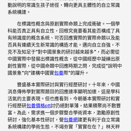
動說明的常識生孩子途徑，轉向更具主體性的自立常識
系統構建。
在標識性概念與原創實際命題上完成衝破。一個學
科能否真正具有自立性，回根究竟要看其能否構成了具
有辨識度的概念系統、可否回應實際的實際命題以及能
否具有連續天生新常識的構造才能。邁向自立自強，不
克不及知足于“對中國景象的研討越來越多”，而必需從
中國實際中發展出標識性概念，從中國經歷中凝練出原
創性實際，從中國命題中回應時期之問，完成從“說明中
國景象”向“建構中國實
包養
際”的躍升。
豐盛基本實際研討與實行經歷研討。十年來，中國
消息傳佈學對實際題目的回應速率顯明加速，這是學科
活氣的主要表現。但也應看到，今朝基本實際研討和實
行經歷研
包養價格ptt
討仍絕對單薄，結果積聚尚不敷豐
富。為此，需求進一個步驟整合學術資本，激勵原創性
研討，強化基本性研討，營
包養網
建更有利于自立常識
系統構建的學術生態，不竭夯實「實實在在？」林天秤