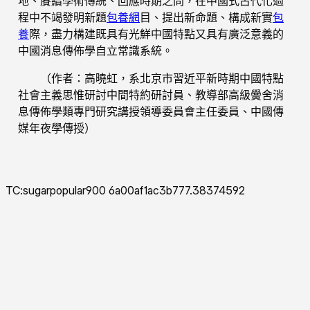
地、賡續學術傳統、回應時期之問，在中國式古代化過
程中不竭發明新題
包養網
目、提出新命題、構成新實
包
養
際，盡力構建既具有光鮮中國特點又具有廣泛意義的
中國消息傳佈學自立常識系統。
（作者：高曉虹，系北京市習近平新時期中國特點
社會主義思惟研討中間特約研討員、教導部高級黌舍消
息傳佈學類專門研究講授領導委員會主任委員、中國傳
媒年夜學傳授）
TC:sugarpopular900 6a00af1ac3b777.38374592