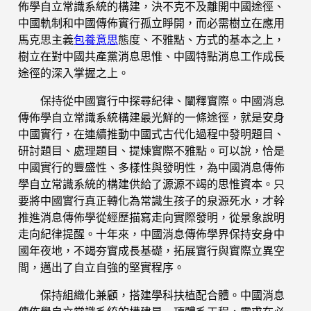
佈學自立常識系統的構建，決不克不及離開中國途徑、
中國軌制和中國傳佈實行孤立睜開，而必需樹立在應用
馬克思主義
包養意思
態度、不雅點、方式的基本之上，
樹立在對中國共產黨消息思惟、中國特點消息工作成長
途徑的深入掌握之上。
保持從中國實行中探尋紀律、闡釋實際。中國消息
傳佈學自立常識系統構建最光鮮的一條途徑，就是安身
中國實行，在連續推動中國式古代化過程中發明題目、
研討題目、處理題目、提煉實際不雅點。可以說，恰是
中國實行的豐盛性、多樣性與發明性，為中國消息傳佈
學自立常識系統的構建供給了源源不竭的思惟資本。只
要將中國實行真正轉化為常識生孩子的泉源死水，才幹
推進消息傳佈學從經歷描寫走向實際發明，從景象說明
走向紀律提醒。十年來，中國消息傳佈學界保持安身中
國年夜地，不竭夯實成長基礎，拓展實行與實際立異空
間，邁出了自立自強的堅實程序。
保持組織化兼顧，搭建學科扶植配合體。中國消息