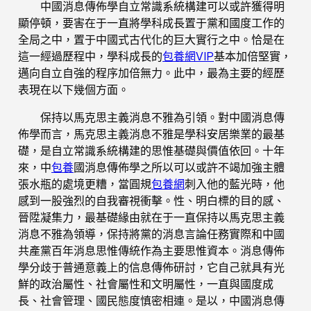
中國消息傳佈學自立常識系統構建可以或許獲得明
顯停頓，要害在于一直將學科成長置于黨和國度工作的
全局之中，置于中國式古代化的巨大實行之中。恰是在
這一經過歷程中，學科成長的
包養網VIP
基本加倍堅實，
邁向自立自強的程序加倍無力。此中，最為主要的經歷
表現在以下幾個方面。
保持以馬克思主義消息不雅為引領。對中國消息傳
佈學而言，馬克思主義消息不雅是學科安居樂業的最基
礎，是自立常識系統構建的思惟基礎與價值依回。十年
來，中
包養
國消息傳佈學之所以可以或許不竭加強主體
張水瓶的處境更糟，當圓規
包養網
刺入他的藍光時，他
感到一股強烈的自我審視衝擊。性、明白標的目的感、
晉陞凝集力，最基礎緣由就在于一直保持以馬克思主義
消息不雅為領導，保持將黨的消息言論任務實際和中國
共產黨百年消息思惟傳統作為主要思惟資本。消息傳佈
學分歧于普通意義上的信息傳佈研討，它自己就具有光
鮮的政治屬性、社會屬性和文明屬性，一直與國度成
長、社會管理、國民態度慎密相連。是以，中國消息傳