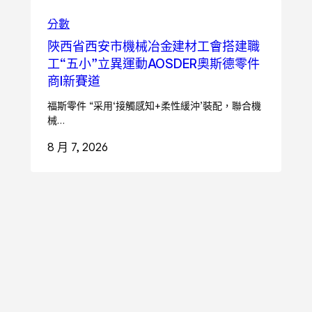
分數
陜西省西安市機械冶金建材工會搭建職
工“五小”立異運動AOSDER奧斯德零件
商I新賽道
福斯零件 “采用‘接觸感知+柔性緩沖’裝配，聯合機
械…
8 月 7, 2026