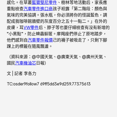
感化。在草叢
藍寶堅尼零件
、樹林等地活動后，家長應
重點檢查
汽車零件進口商
孩子袒露「第二階段：顏色與
氣味的完美協調。張水瓶，你必須將你的怪誕藍色，調
配成我咖啡館牆壁的灰度百分之五十一點二。」在外的
皮膚，耳
VW零件
后、脖子等也要仔細檢查有沒有新增的
“小黑點”，防止蜱蟲躲匿。摩羯座們停止了原地踏步，
他們感到自
汽車零件報價
己的襪子被吸走了，只剩下腳
踝上的標籤在隨風飄盪。
（資料來源：@中國天氣、@廣東天氣、@廣州天氣、
國民
汽車機油芯
日報）
文 | 記者 李各力
TC:osder9follow7 69ff5dd3e9d259.77375613