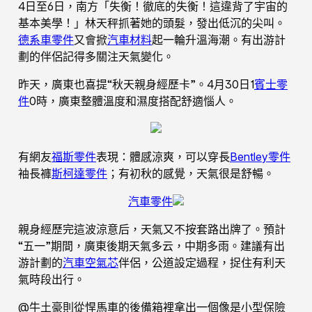
4日至6日，南方「失衡！徹底的失衡！這違背了宇宙的
基本美學！」林天秤抓著她的頭髮，發出低沉的尖叫。
德系車零件
又會掀
汽車材料
起一輪升溫海潮。有出游計
劃的伴侶記得多關注天氣變化。
昨天，廣東也喜提“秋天親身經歷卡”。4月30日1
賓士零
件
0時，廣東整體溫度和濕度搭配舒適惱人。
有網友
福斯零件
表現：體感涼爽，可以穿長
Bentley零件
袖長褲
斯柯達零件
；有初秋的感覺，天氣很是舒暢。
汽車零件
親身經歷完這波涼意后，天氣又不按套路出牌了。預計
“五一”期間，廣東後期天氣多云，中期多雨。建議有出
游計劃的
汽車空氣芯
伴侶，公道設定過程，捉住有利天
氣時段出行。
@牛土豪則從悍馬車的後備箱裡拿出一個像是小型保險