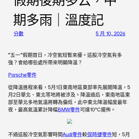
假期後期多云，中
期多雨｜溫度記
分數
5 月 10, 2026
“五一”假期首日，冷空氣短暫來擾。這股冷空氣有多
強？會給哪些處所帶來明顯降溫？
Porsche零件
從降溫進程來看，5月1日東南地區東部率先展開降溫，5
月2日華北、東北等地將被涉及。降溫過后，東南地區東
部至華北多地氣溫將轉為偏低，此中東北降溫幅度最年
夜，最高氣溫累計降幅
BMW零件
可達10℃擺佈。
不過這股冷空氣影響時間
Audi零件
較
保時捷零件
短，5月