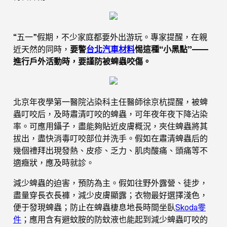
“五一”假期，不少家庭都要外出游玩。專家提醒，在親
近天然的同時，
要警
台北汽車材料
惕這種“小黑點”——
進行戶外活動時，要謹防被蜱蟲咬傷。
北京年夜學第一醫院沾染科主任醫師徐京杭提醒，被蜱
蟲叮咬后，及時肅清叮咬的蜱蟲，可年夜年夜下降沾染
率。可應用鑷子，盡能夠貼近皮膚概況，夾住蜱蟲將其
拔出，盡快消毒叮咬部位并洗手。假如在肅清蜱蟲后的
幾個禮拜出現發熱、皮疹、乏力、肌肉酸痛、頭痛等不
適癥狀，應及時就診。
減少蜱蟲的迫害，預防為主。假如往野外露營、徒步，
盡量穿長衣長褲，減少皮膚顯露；衣物最好選擇淺色，
便于發現蜱蟲；防止在蜱蟲棲息地長時間坐臥
Skoda零
件
；應用含有避蚊胺的防蚊液也能起到減少蜱蟲叮咬的