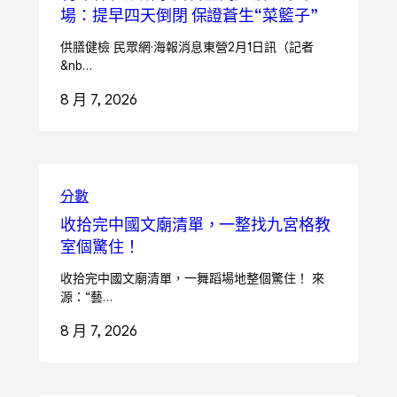
場：提早四天倒閉 保證蒼生“菜籃子”
供膳健檢 民眾網·海報消息東營2月1日訊（記者
&nb…
8 月 7, 2026
分數
收拾完中國文廟清單，一整找九宮格教
室個驚住！
收拾完中國文廟清單，一舞蹈場地整個驚住！ 來
源：“藝…
8 月 7, 2026