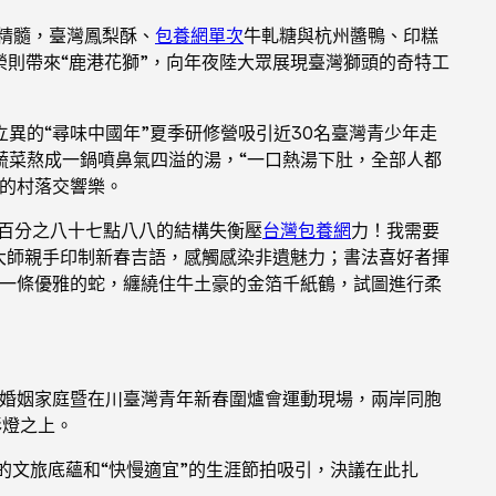
精髓，臺灣鳳梨酥、
包養網單次
牛軋糖與杭州醬鴨、印糕
順榮則帶來“鹿港花獅”，向年夜陸大眾展現臺灣獅頭的奇特工
異的“尋味中國年”夏季研修營吸引近30名臺灣青少年走
蔬菜熬成一鍋噴鼻氣四溢的湯，“一口熱湯下肚，全部人都
烈的村落交響樂。
百分之八十七點八八的結構失衡壓
台灣包養網
力！我需要
大師親手印制新春吉語，感觸感染非遺魅力；書法喜好者揮
像一條優雅的蛇，纏繞住牛土豪的金箔千紙鶴，試圖進行柔
兩岸婚姻家庭暨在川臺灣青年新春圍爐會運動現場，兩岸同胞
彩燈之上。
的文旅底蘊和“快慢適宜”的生涯節拍吸引，決議在此扎