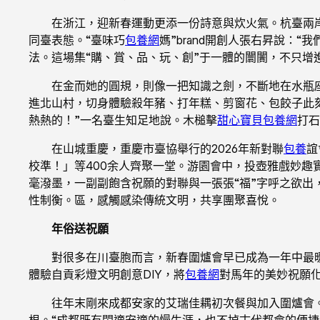
在浙江，迎新春運動更添一份詩意與炊火氣。杭臺兩
同臺表態。“臺味巧
包養網
媽”brand開創人張右昇說：
法。這場集“購、賞、品、玩、創”于一體的闤闠，不只增
在金而她的圓規，則像一把知識之劍，不斷地在水瓶座
進北山村，切身體驗殺年豬、打年糕、剪窗花、包餃子此
熱熱的！”一名臺生知足地說。木槌擊
甜心寶貝包養網
打石
在山城重慶，重慶市臺協舉行的2026年新對聯
包養
誼
校準！」等400余人齊聚一堂。游園會中，投壺雅戲妙趣
毫潑墨，一副副飽含祝願的對聯與一張張“福”字呼之欲出
性制衡。區，感觸感染傳統文明，共享團聚喜悅。
年俗送祝願
對很多在川臺胞而言，新春圍爐會早已成為一年中最暖
體驗自貢彩燈文明創意DIY，將
包養網
對馬年的美妙祝願化
往年末剛來成都安家的艾瑞佳耦初次餐與加入圍爐會。
根。“成都既有閑適安適的慢生涯，也不掉古代都會的便