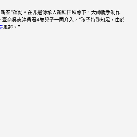
鬧新春”運動。在非遺傳承人趙鍶田領導下，大師脫手制作
。臺商吳志淳帶著4歲兒子一同介入，“孩子特殊知足，由於
得
風趣。”