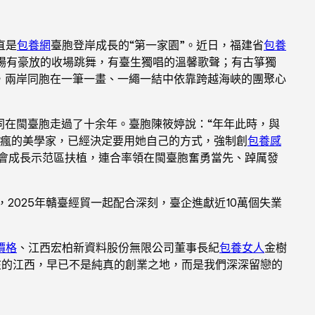
直是
包養網
臺胞登岸成長的“第一家園”。近日，福建省
包養
場有豪放的收場跳舞，有臺生獨唱的溫馨歌聲；有古箏獨
，兩岸同胞在一筆一畫、一繩一結中依靠跨越海峽的團聚心
同在閩臺胞走過了十余年。臺胞陳筱婷說：“年年此時，與
逼瘋的美學家，已經決定要用她自己的方式，強制創
包養感
融會成長示范區扶植，連合率領在閩臺胞奮勇當先、踔厲發
2025年贛臺經貿一起配合深刻，臺企進獻近10萬個失業
價格
、江西宏柏新資料股份無限公司董事長紀
包養女人
金樹
在的江西，早已不是純真的創業之地，而是我們深深留戀的