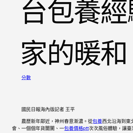
台包養經
家的暖和
分數
國民日報海內版記者 王平
農歷新年鄰近，神州春意漸濃。從
包養
西北沿海到東
會、一個個年貨闤闠、一
包養價格ptt
次次風俗體驗，讓臺