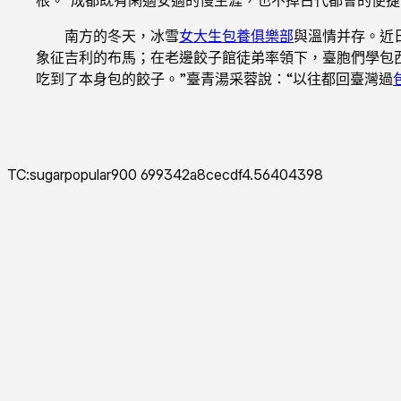
南方的冬天，冰雪
女大生包養俱樂部
與溫情并存。近
象征吉利的布馬；在老邊餃子館徒弟率領下，臺胞們學包
吃到了本身包的餃子。”臺青湯采蓉說：“以往都回臺灣過
TC:sugarpopular900 699342a8cecdf4.56404398