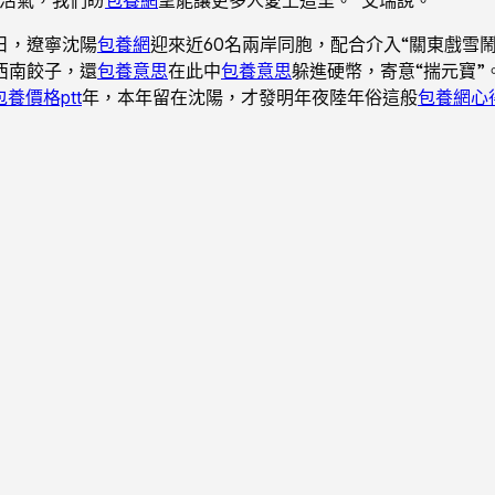
日，遼寧沈陽
包養網
迎來近60名兩岸同胞，配合介入“關東戲雪
西南餃子，還
包養意思
在此中
包養意思
躲進硬幣，寄意“揣元寶”
包養價格ptt
年，本年留在沈陽，才發明年夜陸年俗這般
包養網心