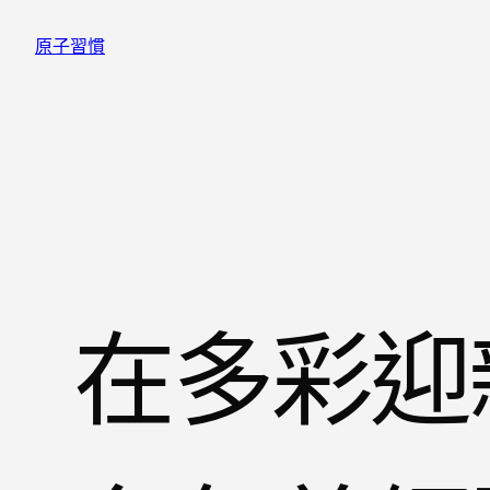
跳
原子習慣
至
主
要
內
容
在多彩迎