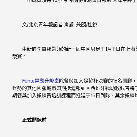
文/北京青年報記者 肖赧 兼顧/杜銳
由新帥李霄鵬帶領的新一屆中國男足于1月11日在上海集中，
競賽。
Funte電動升降桌
除餐與加入足協杯決賽的16名國腳
聲勢的其他國腳城市如期抵滬報到。西班牙籍助教佩普將
期餐與加入鍛練員培訓課程而推延于15日到隊，其余鍛練
正式開練前