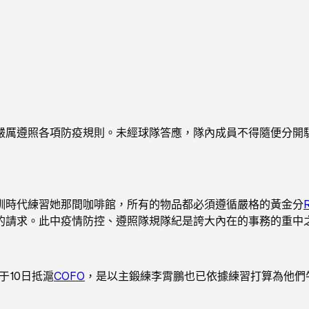
厲遵照各項防疫規則。未經球隊答應，隊內成員不得隨便分開駐
時代練習她那間咖啡館，所有的物品都必須遵循嚴格的黃金分
的請求。此中疫情防控、遵照隊規隊紀是誇大內在的事務的重中
于10日抵滬
COFO
，是以主鍛練李霄鵬也已依據練習打算為他們