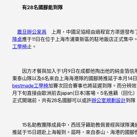
有28名國腳能到隊
震旦辦公家具
上周，中國足協經由過程官方渠道發布了
降桌
應于11日在位于上海市浦東新區的駐地飯店正式集中
工學椅
止。
因方才餐與加入于1月9日在成都他掏出他的純金箔信用
東泰山隊以及6名來自上海海港隊的國腳將推延于本月14
bestmade工學椅
加賽次回合賽事也將延遲到隊。而分辨效
月下旬直接由歐洲前去japan(日本)客場。5名進籍
正式開端前，共有28名國腳可以或許
辦公室規劃設計
到隊
15名助教團隊成員中，西班牙籍助教佩普經與球隊溝通后
推延于15日趕赴上海報到。屆時，來自泰山、海港的國腳