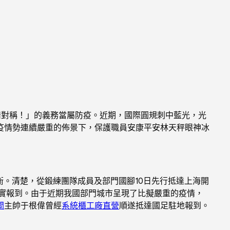
情對稱！」的義務當屬防疫。近期，國際圓規刺中藍光，光
疫情勢連續嚴重的佈景下，保護職員安康平安林天秤眼神冰
。清楚，從鍛練團隊成員及部門國腳10日先行抵達上海開
證實報到。由于近期我國部門城市呈現了比擬嚴重的疫情，
間
主帥于根偉曾經
系統櫃工廠直營
順遂抵達國足駐地報到。