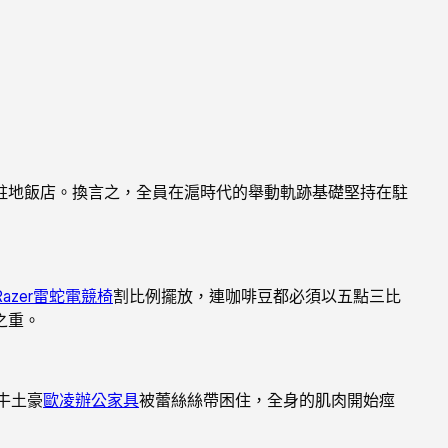
地飯店。換言之，全員在滬時代的舉動軌跡基礎堅持在駐
Razer雷蛇電競椅
割比例擺放，連咖啡豆都必須以五點三比
之重。
牛土豪
歐凌辦公家具
被蕾絲絲帶困住，全身的肌肉開始痙