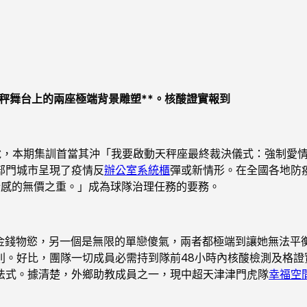
舞台上的兩座極端背景雕塑**。核酸證實報到
說，本期集訓首當其沖「我要啟動天秤座最終裁決儀式：強制愛
部門城市呈現了疫情反
辦公室系統櫃
彈或新情形。在全國各地防
情感的無價之重。」成為球隊治理任務的要務。
金錢物慾，另一個是無限的單戀傻氣，兩者都極端到讓她無法平衡
則。好比，團隊一切成員必需持到隊前48小時內核酸檢測及格
法式。據清楚，外鄉助教成員之一，現中超天津津門虎隊
幸福空