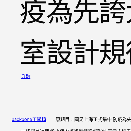
疫為先誇
室設計規
分數
backbone工學椅
原題目：國足上海正式集中 防疫為先
一切成員須持48小時內核酸檢測證實報到 天津主帥于