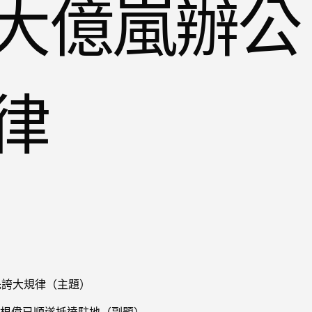
大億嵐辦公
律
誇大規律（主題）
根偉已順遂抵達駐地（副題）