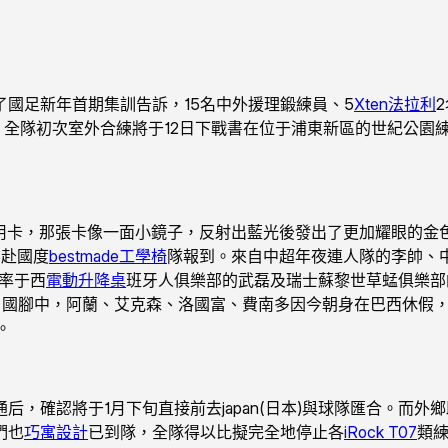
國足新年首期集訓告訴，15名中外援理鍛練員、5
Xten法拉利
。全隊初次室外合練將于12日下戰書在位于浦東新區的世紀公園
卡，那張卡像一面小鏡子，反射出藍光後發出了更加耀眼的金色。
日赴國度
bestmade工學椅
隊報到。來自中超年夜連人隊的李帥、
率于西
電動升降桌
班牙人俱樂部的武磊及瑞士蘇黎世草蜢俱樂部
（回化）國腳中，阿蘭、艾克森、洛國富、費南多因今朝身在巴西休
。
，確認將于1月下旬直接前去japan(日本)與球隊匯合。而
們也
巧寓設計
已到隊，全隊得以比擬完全地停止各
iRock T07
類