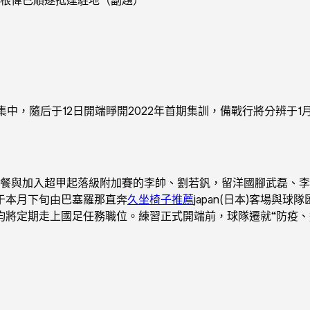
隨后于12日開端睜開2022年首期集訓，備戰行將分辨于1月27日
，餐與加入超甲起落級附加賽的李帥、劉若釩，留洋國腳武磊、李
于本月下旬由巴塞羅那直奔
久坐椅子推薦
japan(日本)客場與
均將定期走上國足任務職位。練習正式開端前，球隊遷就“防疫、