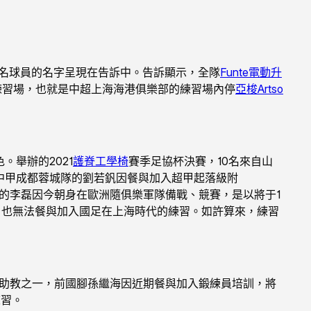
2名球員的名字呈現在告訴中。告訴顯示，全隊
Funte電動升
練習場，也就是中超上海海港俱樂部的練習場內停
亞梭Artso
舉辦的2021
護脊工學椅
賽季足協杯決賽，10名來自山
中甲成都蓉城隊的劉若釩因餐與加入超甲起落級附
的李磊因今朝身在歐洲隨俱樂軍隊備戰、競賽，是以將于1
假，也無法餐與加入國足在上海時代的練習。如許算來，練習
外鄉助教之一，前國腳孫繼海因近期餐與加入鍛練員培訓，將
練習。