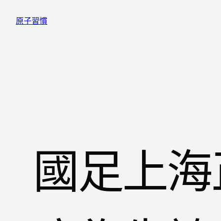
跳
原子習慣
至
主
要
內
容
國足上海