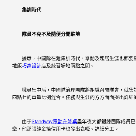
集訓時代
隊員不克不及隨便分開駐地
據悉，中國隊在滬集訓時代，舉動及起居生涯也都要嚴
地飯
巧寓設計
店及練習場地兩點之間。
職員集中后，中國隊治理團隊將組織召開隊會，就集訓
四點七的重量比例混合。任務與生涯的方方面面提出詳細
由于
Standway電動升降桌
盡年夜大都鍛練團隊成員已
攣，他那張純金箔信用卡也發出哀嚎。詳細分工。