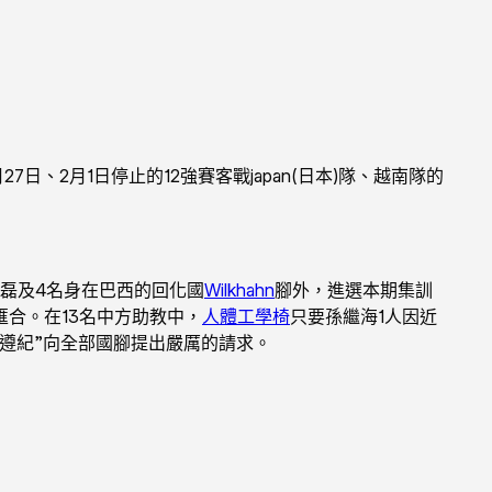
、2月1日停止的12強賽客戰japan(日本)隊、越南隊的
磊及4名身在巴西的回化國
Wilkhahn
腳外，進選本期集訓
球隊匯合。在13名中方助教中，
人體工學椅
只要孫繼海1人因近
遵紀”向全部國腳提出嚴厲的請求。