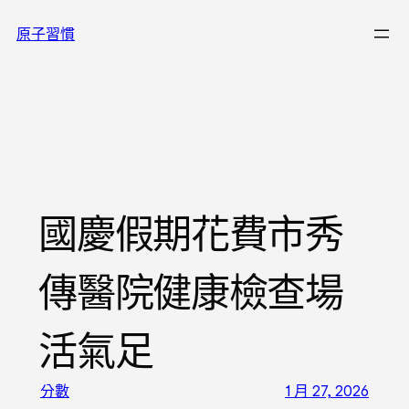
跳
原子習慣
至
主
要
內
容
國慶假期花費市秀
傳醫院健康檢查場
活氣足
分數
1 月 27, 2026