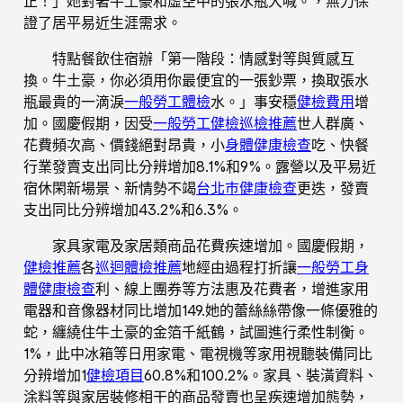
正！」她對著牛土豪和虛空中的張水瓶大喊。，無力保
證了居平易近生涯需求。
特點餐飲住宿辦「第一階段：情感對等與質感互
換。牛土豪，你必須用你最便宜的一張鈔票，換取張水
瓶最貴的一滴淚
一般勞工體檢
水。」事安穩
健檢費用
增
加。國慶假期，因受
一般勞工健檢
巡檢推薦
世人群廣、
花費頻次高、價錢絕對昂貴，小
身體健康檢查
吃、快餐
行業發賣支出同比分辨增加8.1%和9%。露營以及平易近
宿休閑新場景、新情勢不竭
台北巿健康檢查
更迭，發賣
支出同比分辨增加43.2%和6.3%。
家具家電及家居類商品花費疾速增加。國慶假期，
健檢推薦
各
巡迴體檢推薦
地經由過程打折讓
一般勞工身
體健康檢查
利、線上團券等方法惠及花費者，增進家用
電器和音像器材同比增加149.她的蕾絲絲帶像一條優雅的
蛇，纏繞住牛土豪的金箔千紙鶴，試圖進行柔性制衡。
1%，此中冰箱等日用家電、電視機等家用視聽裝備同比
分辨增加1
健檢項目
60.8%和100.2%。家具、裝潢資料、
涂料等與家居裝修相干的商品發賣也呈疾速增加態勢，