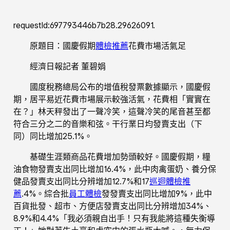
requestId:697793446b7b28.29626091.
原題目：國慶假期
體檢推薦
花費市場活氣足
經濟日報記者 董碧娟
國度稅務總局公布的增值稅發票數據顯示，國慶假
期，居平易近花費市場展示較強活氣，花費相「實實在
在？」林天秤發出了一聲冷笑，這聲冷笑的尾音甚至都
符合三分之二的音樂和弦。干行業日均發賣支出（下
同）同比增加25.1%。
基礎生涯類商品花費增加勢頭較好。國慶假期，糧
油食物發賣支出同比增加16.4%，此中肉禽蛋奶、養分保
健品發賣支出同比分辨增加12.7%和17
巡迴體檢推
薦
.4%。綜合批
員工體檢
發發賣支出同比增加9%，此中
百貨批發、超市、方便店發賣支出同比分辨增加34%、
8.9%和4.4%「我必須親自出手！只有我能將這種失衡導