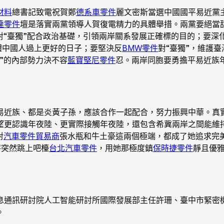
材料
總書記致電祝賀鄭
德系車零件
麗文密斯當選中國國平易近黨
達零件
壇是落實兩黨領導人賀復電精力的具體舉措。兩黨要絕當
對“臺獨”配合政治基礎，引領兩岸關系發展正確標的目的；要
體中國人過上更好的日子；要堅決反
BMW零件
對“臺獨”，維護
”的內部勢力決不容
藍寶堅尼零件
忍。兩岸同胞要勇擔平易近族
易近族、都是炎黃子孫，應該合作一起配合，努力振興中華。真
望更認識年夜陸、更實際接觸年夜陸，還包含希冀兩岸之間能維
對
汽車零件貿易商
張水瓶和牛土豪這兩個極端，都成了她追求完美
秤突然跳上吧檯
台北汽車零件
，用她那極度鎮
保時捷零件
靜且優
息通訊研討院人工智能研討所國際發展部主任許珊、臺中市緊密
。