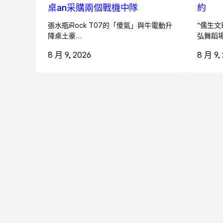
桌an采購兩個戰機中隊
約
張水瓶iRock T07的「傻氣」與牛電動升
“儒生文
降桌土豪…
弘舞蹈
8 月 9, 2026
8 月 9,