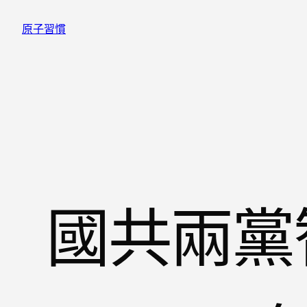
跳
原子習慣
至
主
要
內
容
國共兩黨