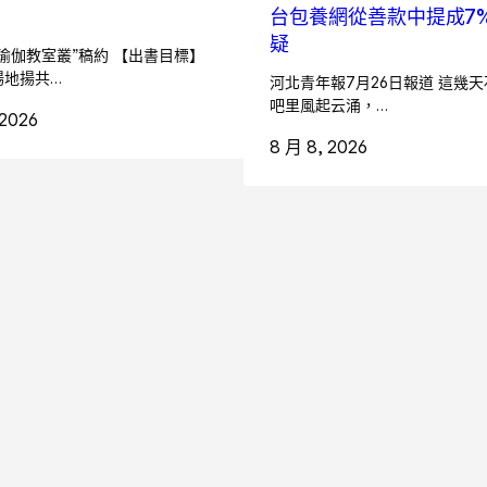
台包養網從善款中提成7%
疑
瑜伽教室叢”稿約 【出書目標】
場地揚共…
河北青年報7月26日報道 這幾
吧里風起云涌，…
 2026
8 月 8, 2026