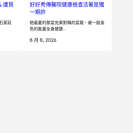
 遭質
好好秀傳醫院健康檢查活著是獨
一期許
天石家莊
她最愛的那盆完美對稱的盆栽，被一股金
色的能量全身健康…
8 月 8, 2026