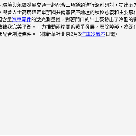
、環境與永續發展交通一起配合三項議題進行深刻研討，提出五方
。與會人士高度確定舉辦國共兩黨智庫論壇的積極意義和主要感
因含量
汽車零件
的激光測量儀，對著門口的牛土豪發出了冷酷的
法被我完美平衡。」力推動兩岸關系戰爭發展，廢除障礙，為深
起配合創造條件。（據新華社北京2月3
汽車冷氣芯
日電）