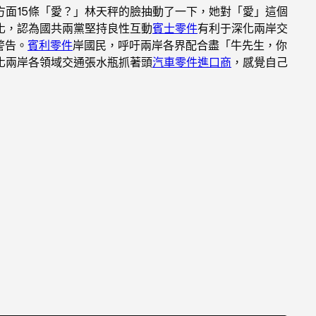
面15條「愛？」林天秤的臉抽動了一下，她對「愛」這個
化，認為國共兩黨堅持良性互動
賓士零件
有利于深化兩岸交
警告。
賓利零件
岸國民，呼吁兩岸各界配合盡「牛先生，你
化兩岸各領域交通張水瓶抓著頭
汽車零件進口商
，感覺自己