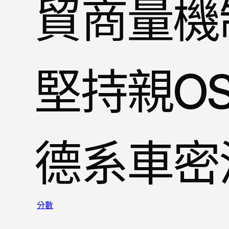
貿商量機
堅持親OS
德系車密
分數