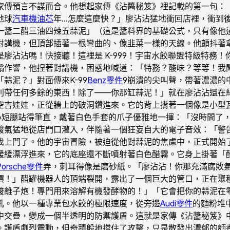
家傳預言不謀而合。他想起家傳《沾醬秘笈》裡記載的第一句：
地球
汽車機油芯
年…怎麼這麼快？」廖沾沾猛地衝回店裡，衝到
一醬二醋三油四辣五蒜泥」（這是醬料界的基礎公式，只有像他
對講機，但頂部插著一根彎曲的、像韭菜一樣的天線。他顫抖著
廖沾沾嗎！快接聽！這裡是 K-999！宇宙水餃聯盟特級特務
嗡作響，他捏著對講機，困惑地喊道：「特務？酸味？等等！我
蒜泥？」對面傳來K-99
Benz零件
9崩潰的尖叫聲，帶著濃濃的
！別帶任何多餘的東西！除了——你那缸蒜泥！」就在廖沾沾還在
空吉娃娃，正從牆上的破洞鑽進來。它的背上揹著一個像是小型
的小短腿站得筆直，戴著白色手套的爪子優雅地一揮：「沒時間了
酸氣猛地從店門口灌入，伴隨著一個狂妄自大的電子音效：「警
找上門了。他的宇宙冒險，被迫從他對蒜泥的焦慮中，正式開始
緩緩漂浮進來，它的底座還不斷噴射著白色醋霧。它身上掛著「
Porsche零件
弄，刺耳得像是磨砂紙。「廖沾沾！你那充滿腐敗
！」醋罐機器人的頂端裂開，露出了一個巨大的管口，正在聚積藍
酸離子炮！專門用來溶解有機發酵物的！」「它會把你的蒜泥在
吼。他以一種專業包水餃的極限速度，從旁邊
Audi零件
的麵粉堆
中交疊，變成一個半透明的防禦護盾。這就是家傳《沾醬秘笈》
護盾劇烈震動，但奇蹟般地擋住了攻擊，只是散發出濃郁的麵香。