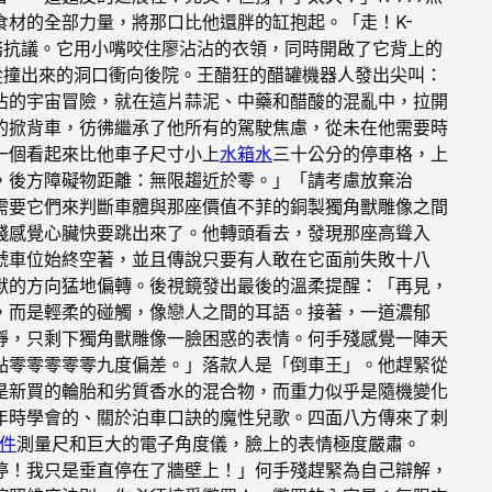
材的全部力量，將那口比他還胖的缸抱起。「走！K-
務抗議。它用小嘴咬住廖沾沾的衣領，同時開啟了它背上的
從撞出來的洞口衝向後院。王醋狂的醋罐機器人發出尖叫：
沾的宇宙冒險，就在這片蒜泥、中藥和醋酸的混亂中，拉開
的掀背車，彷彿繼承了他所有的駕駛焦慮，從未在他需要時
一個看起來比他車子尺寸小上
水箱水
三十公分的停車格，上
，後方障礙物距離：無限趨近於零。」「請考慮放棄治
需要它們來判斷車體與那座價值不菲的銅製獨角獸雕像之間
殘感覺心臟快要跳出來了。他轉頭看去，發現那座高聳入
號車位始終空著，並且傳說只要有人敢在它面前失敗十八
獸的方向猛地偏轉。後視鏡發出最後的溫柔提醒：「再見，
，而是輕柔的碰觸，像戀人之間的耳語。接著，一道濃郁
靜，只剩下獨角獸雕像一臉困惑的表情。何手殘感覺一陣天
點零零零零零九度偏差。」落款人是「倒車王」。他趕緊從
是新買的輪胎和劣質香水的混合物，而重力似乎是隨機變化
年時學會的、關於泊車口訣的魔性兒歌。四面八方傳來了刺
零件
測量尺和巨大的電子角度儀，臉上的表情極度嚴肅。
停！我只是垂直停在了牆壁上！」何手殘趕緊為自己辯解，