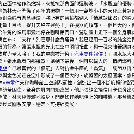
的正面情緒作為燃料，來抵抗那負面的運勢波。「水瓶座的優勢
他為林天秤準備了兩年的禮物：一個用一萬塊小小的天秤座黃銅
黃銅齒輪音樂盒砸爛，將所有的齒輪都倒入「情感調節器」的輸
能量！目標：提升天秤座運勢！」在機器的頂部，一個巨大的、
公牛角的悍馬車猛地停在咖啡館門口。駕駛座上走下一個全身肌
聲宣布：「天秤！別管那什麼負運勢！我已經用一百噸的純金箔
豪的行為，讓張水瓶的光束在空中瞬間扭曲，與一種夾雜著銅臭
物質力量太強了！我的單戀被汙染了
汽車零件報價
！」張水瓶大
會。張水瓶看向那機器，還剩下最後一個可以輸入的「情緒燃料
良版
自己最真實的「傻氣」去對抗金牛座的「霸氣」！調節器再
光束與金色光芒在空中形成了一個巨大的、旋轉著的太極圖案，像
林
VW零件
天秤咖啡館上空劇烈衝撞，創造出一個不斷旋轉的怪
絲絲帶困住，全身的肌肉開始痙攣，他那張純金箔信用卡也發出
尊敬、林天秤優雅地轉身，開始操作她吧檯上的咖啡機，那台機
美經貿關系安康、穩定、可持續發展。