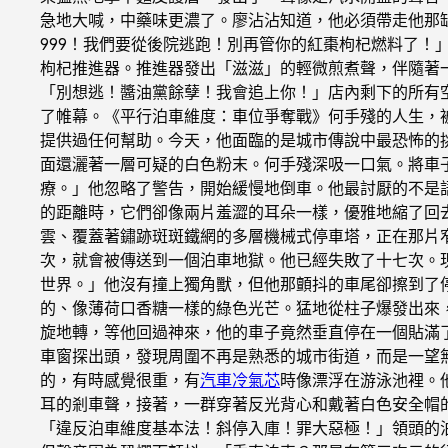
急地大喊，中藥味更濃了。廖沾沾知道，他必須帶走他那
999！我們要從後院逃跑！別再管你的紅棗枸杞燃料了
枸杞推進器。推進器發出「滋滋」的輕微煎煮聲，伴隨著一
「別想逃！醬油黨餘孽！我會追上你！」店內剩下的所有
了帷幕。《平行泊車維度：車位爭奪戰》何手殘的人生，
提供過任何幫助。今天，他面臨的是城市傳說中最恐怖的
面還灑著一層可疑的白色粉末。何手殘深吸一口氣。將車
療。」他忽略了警告，開始緩慢地倒車。他最討厭的不是
的距離時，它們卻像兩片羞澀的耳朵一樣，優雅地縮了回
雲、覆蓋著鏽跡斑斑鐵網的多層機械式停車塔，正在那片
次，就會被傳送到一個泊車地獄。他已經失敗了十七次。
世界。」他沒有撞上獨角獸，但他那顫抖的車尾卻擦到了
的、像薄荷口香糖一樣的綠色光芒。猛地從柱子爆發出來
旋地轉，等他回過神來，他的車子竟然垂直停在一個貼滿
車窗探出頭，發現周圍不再是熟悉的城市街道，而是一望
的，有時感覺很重，有
汽車冷氣芯
時像漂浮在游泳池裡。
耳的剎車聲，接著，一群穿著反光背心和戴著白色安全帽
「違反泊車維度基本法！斜停入庫！罪大惡極！」領頭的