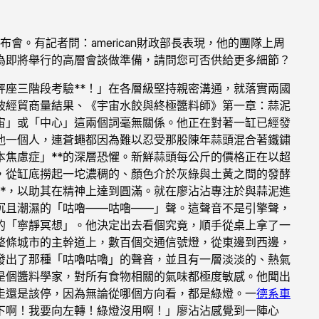
布會。有記者問：american財政部長表現，他的團隊上周
為即將舉行的高層會談做準備，請問您可否供給更多細節？
座三階段考驗**！」在各層級堅持親密溝通，就落實兩國
坡經貿商量結果、《宇宙水餃與終極醬料師》第一章：蒜泥
宙」或「中心」這兩個詞毫無關係。他正在對著一缸已經發
他一個人，連蒼蠅都因為難以忍受那股陳年蒜頭混合著鐵鏽
本焦慮症」**的深層恐懼。新鮮蒜頭每公斤的價格正在以超
，從缸底撈起一坨濃稠的、顏色介於灰綠與土黃之間的發酵
**，以助其在精神上達到圓滿。就在廖沾沾專注於與蒜泥進
沉且潮濕的「咕嚕——咕嚕——」聲。這聲音不是引擎聲，
的「寧靜冥想」。他決定出去看個究竟，順手從桌上拿了一
整條城市的主幹道上，數百個交通信號燈，從東邊到西邊，
發出了那種「咕嚕咕嚕」的聲音，並且有一層淡淡的、熱氣
是個醬料學家，對所有食物相關的氣味都極度敏感。他聞出
走還是該停，因為無論從哪個方向看，都是綠燈。一
德系車
下啊！我要向左轉！綠燈沒用啊！」廖沾沾感覺到一陣心