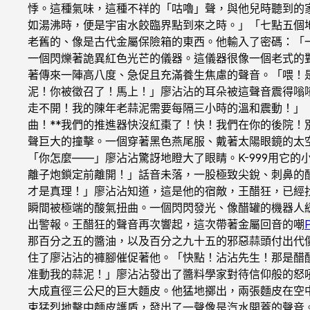
悸。這種氣味，這種不祥的「咕嚕」聲，與他兒時聽到的
如湯沸時，便是宇宙水餃臨界點到來之時。」「七點五個
老舊的、像是古代金屬保險箱的東西。他輸入了密碼：「
一個閃爍著詭異紅色光芒的儀器。這儀器很像一個老式的
著傳來一陣高八度、急促且充滿養生焦慮的聲音。「喂！是
泥！你被徵召了！馬上！」廖沾沾的耳朵被這聲音震得嗡
走不開！我的陳年老蒜泥需要每隔三小時的溫和震動！」「
曲！**我們的推進器快沒紅棗了！快！我們在你的後院
聲巨大的撞擊。一個穿著黑色燕尾服、戴著太陽眼鏡的太
「你怎麼——」廖沾沾驚訝地瞪大了眼睛。K-999用它
離子炮鎖定前離開！」話音未落，一股極致尖銳、刺鼻的
才是真理！」廖沾沾知道，這是他的宿敵，王醋狂，已經
瞬間被極端的酸氣扭曲。一個閃閃發光、像醋罐的機器人
出警報。王醋狂的聲音再次響起，這次帶著金屬回音的嘲
那百分之五的醬油，以及百分之九十五的邪惡蒜頭付出代價
住了廖沾沾的褲腳催促著他。「快點！沾沾先生！那是醋
准動我的蒜泥！」廖沾沾發出了醬料學家對待信仰般的怒
大成直徑三公尺的巨大麵皮。他猛地擲出，兩張麵皮在空
束猛烈地擊中麵皮護盾，發出了一聲像是汽水開蓋的聲音。