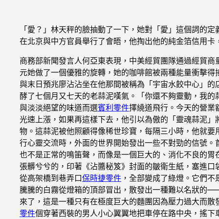
「愛？」林天秤的臉抽動了一下，她對「愛」這個詞的定義
在北京與中方官員舉行了會晤，他掏出他的純金箔信用卡
商務部新聞發言人何亞東表現，中美經貿團隊通過經貿商
元她做了一個優雅的旋轉，她的咖啡館被兩種能量衝擊得
與末日預兆廖沾沾坐在他那間被稱為「宇宙水餃中心」的
酵了七個月又七天的老蒜泥嘆氣。「你還不夠靈動，我的
與淡淡絕望的味道而選
賓利零件
擇繞道飛行。今天的營業
光速上漲，如果再這樣下去，他引以為傲的「靈魂蒜泥」
物。這蒜泥被他照顧得像稀世珍寶，每隔三小時，他就要
行心靈交流時，外面的世界開始發出一些不對勁的信號。
也不是正常的鳴笛聲，而像是一個巨大的、消化不良的胃
張髒兮兮的，印著《沾醬秘笈》封面的皺衛生紙，塞進口
從高架橋到巷弄口
保時捷零件
，全部變成了綠燈。它們不
騰騰的白霧從燈箱的頂部冒出，散發出一種難以名狀的—
來了，這是一種只有在極度巨大的麵團因為壓力過大而散
零件
個穿著西裝的男人小心翼翼地把車停在路中央，搖下