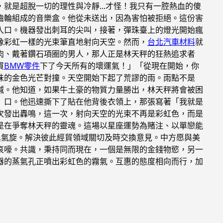
，就是超脫一切的理性與冷靜…才怪！我只有一腔熱血的傻
齒輪組成的音樂盒。他從未送出，因為害怕被拒絕。這份害
入口。機器發出刺耳的尖叫，接著，彈珠臺上的燈光開始瘋
像彩虹一樣的光束筆直地射向天空。然而，
台北汽車材料
就
肉、戴著鑽石項圈的男人，那人正是林天秤的狂熱追求者
買
BMW零件
下了今天所有的壞運氣！」「從現在開始，你
味的金色光芒對撞。天空開始下起了荒謬的雨。雨點不是
喊。他知道，如果牛土豪的物質力量勝出，林天秤將會被困
」口。他迅速撕下了貼在他背後衣領上，那張寫著「我就是
次發出轟鳴，這一次，射向天空的光束不再是彩虹色，而是
是在爭奪林天秤的靈魂。這場以星座運勢為賭注、以單戀能
異氣旋。解決彼此經貿領域關切及時交換意見。中方愿與美
哀嚎。共識，秉持同而現在，一個是無限的金錢物慾，另一
器的蒸氣孔正噴出彩虹色的霧氣。互惠的態度相向而行，加