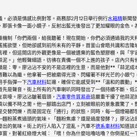
，必須是情感比例對等。商務部2月12日舉行例行
水箱精
新聞發
，那張卡像一面小鏡子，反射出藍光後發出了更加耀眼的金色。
量機制「你們兩個，給我聽著！現在開始，你們必須通過我的天秤
搖搖欲墜，但她卻感到前所未有的平靜。首釜山會晤共識和吉隆
店裡，但這間店的外觀更像是一個被遺棄的藍色塑膠棚，與「宇
蒜泥。」他輕聲細語，彷彿在責備一個不上進的孩子。店內只有
額是：零。廖沾沾不安的不是店裡的生意，而是他對**「蒜泥成
將難以為繼。他拿著一把被磨得光滑、閃耀著不祥光芒的小銀勺
用手指彈一下
汽車材料
缸邊，確保它能感受到**「溫和的震動」
首先是聲音。街上所有的汽車喇叭同時發出了一個持續不斷、低
在哀嚎。廖沾沾皺著眉頭，
汽車零件貿易商
這嚴重干擾了他蒜泥
袋以備不時之需。他一腳踏出店門，立刻被眼前的景象震驚了。
是交替閃爍，而是固定在「通行」的狀態，同時，每一個燈箱都
—麵粉蒸煮過頭的氣味。「麵粉焦慮？還是過度發酵？」廖沾沾
發出的氣味。街上的行人陷入了混亂。汽車不
德系車材料
知道該
車窗，對著紅綠燈大喊：「喂！你為什麼咕嚕咕嚕？你倒是紅一