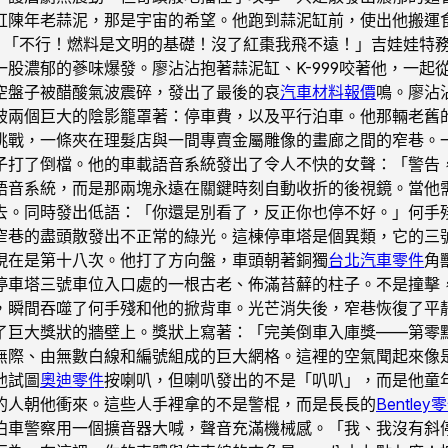
缸陳年老蒜泥，那是宇宙的希望。他跑到蒜泥缸前，使出他搬運食
！」「不行！燃料是文明的基礎！沒了紅棗我飛不遠！」吉娃娃特
股濃郁的蔘味爆發。廖沾沾抱著蒜泥缸、K-999咬著他，一起
空盤子被醋酸氣波震碎，發出了最後的哀
汽車材料報價
鳴。廖沾
被兩個巨大的陰影籠罩著：停車費，以及平行泊車。他那輛老舊
挑戰，一條夾在理髮店與一間專賣金屬雕像的畫廊之間的窄巷。
子打了倒檔。他的車載語音系統發出了令人不快的女聲：「警告
語音系統，而是那兩塊永遠在關鍵時刻自動收折的後視鏡。當他
去。同時發出低語：「你還是別看了，反正你也停不好。」何手
窄巷的盡頭散發出不正常的綠光。這棟停車塔是個異類，它的三
現在是第十八次。他打了方向盤，車頭朝著銅獨
台北汽車零件
角
停車塔三號車位入口處的一根古老、佈滿苔蘚的柱子。不是撞擊
，瞬間吞噬了何手殘和他的掀背車。光芒消失後，窄巷恢復了平
了巨大獎狀的牆壁上。獎狀上寫著：「完美倒車入庫獎——第零
無際、由無數白線和編號組成的巨大網格。這裡的空氣聞起來像
他試圖
奧迪零件
按喇叭，但喇叭發出的不是「叭叭」，而是他童
的人朝他衝來。這些人手裡拿的不是警棍，而是長長的
Bentley
泊車警察用一個擴音器大喊，聲音充滿機械感。「我、我沒有斜