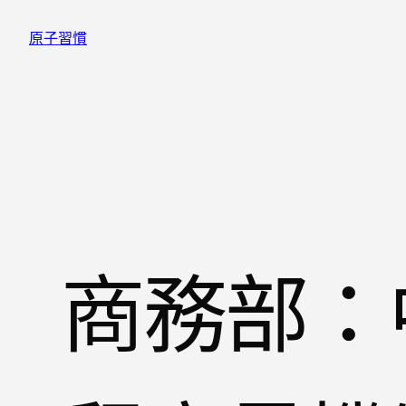
跳
原子習慣
至
主
要
內
容
商務部：