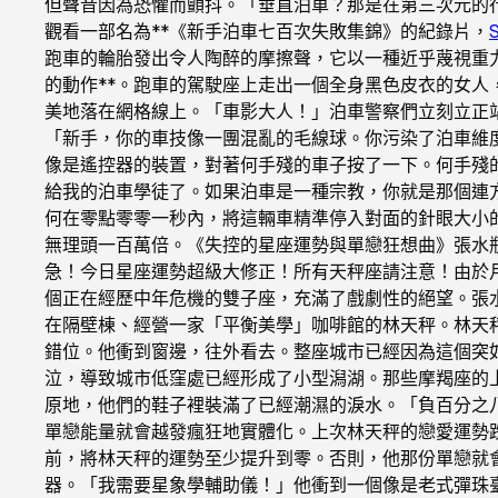
但聲音因為恐懼而顫抖。「垂直泊車？那是在第三次元的
觀看一部名為**《新手泊車七百次失敗集錦》的紀錄片，
跑車的輪胎發出令人陶醉的摩擦聲，它以一種近乎蔑視重
的動作**。跑車的駕駛座上走出一個全身黑色皮衣的女
美地落在網格線上。「車影大人！」泊車警察們立刻立正
「新手，你的車技像一團混亂的毛線球。你污染了泊車維
像是遙控器的裝置，對著何手殘的車子按了一下。何手殘
給我的泊車學徒了。如果泊車是一種宗教，你就是那個連
何在零點零零一秒內，將這輛車精準停入對面的針眼大小
無理頭一百萬倍。《失控的星座運勢與單戀狂想曲》張水
急！今日星座運勢超級大修正！所有天秤座請注意！由於
個正在經歷中年危機的雙子座，充滿了戲劇性的絕望。張
在隔壁棟、經營一家「平衡美學」咖啡館的林天秤。林天
錯位。他衝到窗邊，往外看去。整座城市已經因為這個突
泣，導致城市低窪處已經形成了小型潟湖。那些摩羯座的
原地，他們的鞋子裡裝滿了已經潮濕的淚水。「負百分之
單戀能量就會越發瘋狂地實體化。上次林天秤的戀愛運勢
前，將林天秤的運勢至少提升到零。否則，他那份單戀就
器。「我需要星象學輔助儀！」他衝到一個像是老式彈珠