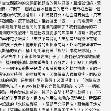
「當世間萬物的交通都被麵皮的氣味籠罩，且燈號恒綠、聲
後廚，打開了一個藏在舊冰櫃後面的暗門。暗門裡放著一個
這樣的傳統派才會用）。保險箱打開，裡面沒有黃金，只有
拿起儀器，按下通話鈕。儀器發出「滋——」的電流聲，接
！你那邊是不是已經聞到宇宙級的酸味了？我們需要你的蒜
聞到的不是酸味！是麵粉過度膨脹的焦慮味！還有，我現在
中藥味電子雜音：「重點不是蒜泥！重點是**時空正在彎
糾結要不要帶上他最珍愛的那把銀勺時，外面的牆壁傳來一
瓦斯桶的東西，桶上用毛筆寫著「極品紅棗枸杞燃料」。
，沾沾先生！宇宙水餃快要拉肚子了！我們必須在你被醋酸
告！這裡的醬油比例嚴重失衡！百分之九十九點九九的醋，
了。一個狂妄的影子佔滿了那扇被撞破的牆門邊緣，光線一
醋狂派大勝利」的霓虹燈牌，閃爍得讓人眼睛發疼，同時發
氣味的蒜泥，是對醬料學的侮辱！必須淨化！」「你將為你
色光芒。K-999特務用它穿著燕尾服的小爪子，一把抓
零點一秒內變成無菌的、純淨的白醋！那是浩劫啊！」「不
中抓起了兩團麵皮。麵皮被他用氣功般的捏製手法，瞬間擴
中記載的「水餃皮護盾」，薄韌而充滿彈性。藍色離子炮光
「這麵皮的延展性！完美！但撐不了太久！」K-999焦