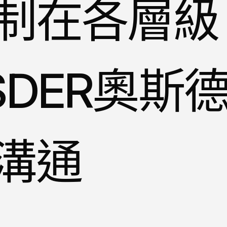
制在各層級
DER奧斯
溝通