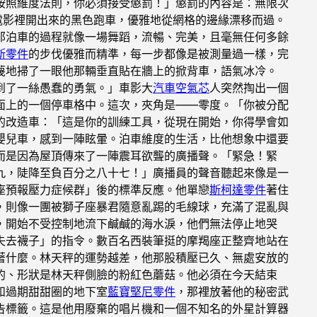
按照維度法則，你必須接受懲罰！」懲罰的內容是：無限次
電影裡開出來的黑色跑車，優雅地從網格的邊緣漂移而過。
那泊車的過程就像一場舞蹈，流暢、完美，且毫無任何多餘
斯零件
的步伐優雅而精準，每一步都像是被測量過一樣，完
蔑地掃了一眼他那輛垂直貼在牆上的掀背車，語氣冰冷。
到了一絲愚蠢的勇氣。」車影大
汽車空氣芯
人突然掏出一個
面上的一個停車格中。這次，夾角是——零度。「你被分配
的改造車：「這是你的訓練工具，從現在開始，你得學會如
嬰兒車，感到一陣眩暈。泊車維度的生活，比他想象中還要
而是因為屋頂傳來了一陣震耳欲聾的廣播聲。「緊急！緊
九，陡降至負百分之八十七！」廣播員的聲音聽起來像是一
座預報壓力症候群」後的標準反應。他單戀
斯柯達零件
著住
，則像一團被獅子座暴君隨意亂踢的毛線球，充滿了混亂與
，開始不受控制地流下鹹鹹的海水淚，他們無法停止地哭
失去襪子」的指令。數百名西裝筆挺的摩羯座正整齊地站在
著什麼。林天秤的運勢越差，他那股積壓已久、無處安放的
的、形狀是林天秤側臉的粉紅色蘑菇。他必須在今天結束
和過期甜甜圈的地下室
藍寶堅尼零件
，那裡放著他的秘密武
告標籤。這是他用廢棄的唱片機和一個不知名的外星計算器