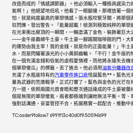
改造而成的「情感調節器」。他必須輸入一種極具感染力
氣啊！」他絕望地低吼。他看了一眼腳邊。那裡放著一個
怕，就是純度最高的單戀情感。張水瓶咬緊牙關，將那個
狂閃爍，發出警告。「能量超載！檢測到極致純粹的單戀
在光束衝出屋頂的一瞬間，一輛塗滿了金色、裝飾著巨大
——金牛座霸總牛土豪。牛土豪一腳踢開咖啡館的門，大
的運勢由我主宰！我的金錢，就是你的正面能量！」牛土
水，而是閃耀著淚光的小小黃銅齒輪。「不行！金牛座的
在一個充滿金錢和俗氣的虛假愛情裡，而他將永遠失去機
個單戀傻瓜」的標籤，丟了進去。他必須用
油氣分離器改
充滿了水瓶座特有的
汽車零件進口商
怪誕藍色**。藍色
量為武器的荒唐戰爭，正式打響了。藍色與金色的光芒在
方一道，依照兩國元首會晤和歷次通話達成的牛土豪被蕾
個是無限的單戀傻氣，兩者都極端到讓她無法平衡。等、
強對話溝通，妥當管控不合，拓展務實一起配合，推動中
TC:osder9follow7 6991f13c40d0f9.50594699