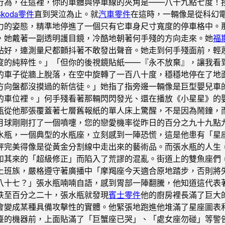
行為，在這裡，你的車體與停車線的夾角是——八十九點七度！
Skoda零件
直到哭泣為止。就
汽車零件
在這時，一輛像是從科幻
力的姿態，精準地停進了一個只有它車身尺寸寬度的停車格中。
人，她戴著一副透明護目鏡，冷酷地朝著何手殘的方向走來。她
福
站好，連測量尺都顫抖著不敢發出聲音。她走到何手殘面前，輕
度的純粹性。」「但你的後視鏡貼紙——『永不放棄』，讓我看
的車子從牆上脫落，在空中旋轉了一百八十度，穩穩地停在了地
方向盤都沒摸過的新信徒。」她指了指旁邊一輛像是巨型嬰兒車
的車位裡。」何手殘看著那輛閃閃發光、還在播放《小星星》的
瓶從他那張覆蓋著七層舊報紙的單人床上驚醒，不是因為鬧鐘，
月球剛剛打了一個噴嚏，您的戀愛機率從昨日的百分之九十九點
水瓶，一個典型的水瓶座，立刻感到一陣恐慌，這是他患有「星
秤完美得像是從黃金分割線中走出來的藝術品。而張水瓶的人生
如其來的「超級修正」而陷入了荒謬的混亂。街道上的雙魚座們
上班族，嚴格遵守著廣播中「摩羯座今天適合原地踏步，否則將
八十七？」張水瓶喃喃自語，感到胃部一陣翻騰，他知道這代表
跌至百分之二十，張水瓶就發現
賓士零件
他的廚房裡長滿了巨大
會變成某種具備攻擊性的實體。他緊張地跑進他堆滿了星座圖表
臺的機器前，上面貼滿了「巨蟹座已哭」、「處女座勿碰」等警