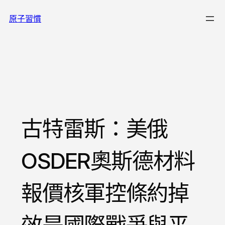
跳
原子習慣
至
主
要
內
容
古特雷斯：美俄
OSDER奧斯德材料
報價核軍控條約掉