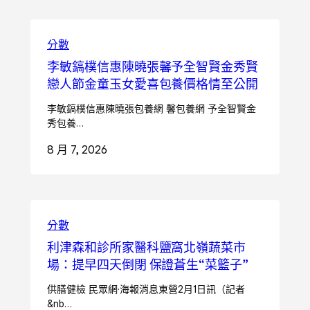
分數
李敏鎬樸信惠陳曉張馨予全智賢金秀賢
戀人節金童玉女愛喜包養價格情至公開
李敏鎬樸信惠陳曉張包養網 馨包養網 予全智賢金
秀包養…
8 月 7, 2026
分數
利津森和診所家醫科鹽窩北嶺蔬菜市
場：提早四天倒閉 保證蒼生“菜籃子”
供膳健檢 民眾網·海報消息東營2月1日訊（記者
&nb…