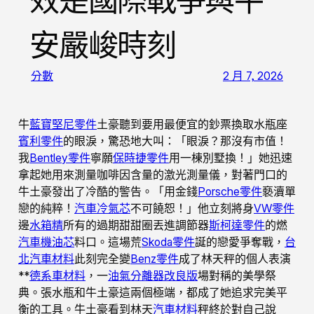
效是國際戰爭與平
安嚴峻時刻
分數
2 月 7, 2026
牛
藍寶堅尼零件
土豪聽到要用最便宜的鈔票換取水瓶座
賓利零件
的眼淚，驚恐地大叫：「眼淚？那沒有市值！
我
Bentley零件
寧願
保時捷零件
用一棟別墅換！」她迅速
拿起她用來測量咖啡因含量的激光測量儀，對著門口的
牛土豪發出了冷酷的警告。「用金錢
Porsche零件
褻瀆單
戀的純粹！
汽車冷氣芯
不可饒恕！」他立刻將身
VW零件
邊
水箱精
所有的過期甜甜圈丟進調節器
斯柯達零件
的燃
汽車機油芯
料口。這場荒
Skoda零件
誕的戀愛爭奪戰，
台
北汽車材料
此刻完全變
Benz零件
成了林天秤的個人表演
**
德系車材料
，一
油氣分離器改良版
場對稱的美學祭
典。張水瓶和牛土豪這兩個極端，都成了她追求完美平
衡的工具。牛土豪看到林天
汽車材料
秤終於對自己說