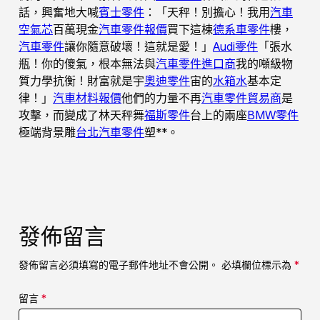
話，興奮地大喊
賓士零件
：「天秤！別擔心！我用
汽車
空氣芯
百萬現金
汽車零件報價
買下這棟
德系車零件
樓，
汽車零件
讓你隨意破壞！這就是愛！」
Audi零件
「張水
瓶！你的傻氣，根本無法與
汽車零件進口商
我的噸級物
質力學抗衡！財富就是宇
奧迪零件
宙的
水箱水
基本定
律！」
汽車材料報價
他們的力量不再
汽車零件貿易商
是
攻擊，而變成了林天秤舞
福斯零件
台上的兩座
BMW零件
極端背景雕
台北汽車零件
塑**。
發佈留言
發佈留言必須填寫的電子郵件地址不會公開。
必填欄位標示為
*
留言
*