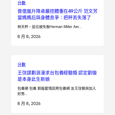
分數
曾億嵐升降桌嚴控體重在49公斤 范文芳
當媽媽后與身體息爭：把秤丟失落了
林天秤，這位被失衡Herman Miller Aer…
8 月 8, 2026
分數
王弢謀劃浪漫求台包養經驗婚 認定劉璇
是本身此生新娘
包養網 包養 劉璇愛情因男包養網 友王弢餐與加入
好男…
8 月 8, 2026