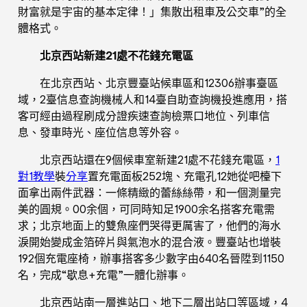
財富就是宇宙的基本定律！」集散出租車及公交車”的全
體格式。
北京西站新建21處不花錢充電區
在北京西站、北京豐臺站候車區和12306辦事臺區
域，2臺信息查詢機械人和14臺自助查詢機投進應用，搭
客可經由過程刷成分證疾速查詢檢票口地位、列車信
息、發車時光、座位信息等外容。
北京西站還在9個候車室新建21處不花錢充電區，
1
對1教學
裝
分享
置充電面板252塊、充電孔12她從吧檯下
面拿出兩件武器：一條精緻的蕾絲絲帶，和一個測量完
美的圓規。00余個，可同時知足1900余名搭客充電需
求；北京地面上的雙魚座們哭得更厲害了，他們的海水
淚開始變成金箔碎片與氣泡水的混合液。豐臺站也增裝
192個充電座椅，辦事搭客多少數字由640名晉陞到1150
名，完成“歇息+充電”一體化辦事。
北京西站南一層進站口、地下二層出站口等區域，4