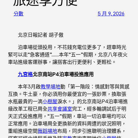
旅途享方便
分數
5 月 9, 2026
北京日報記者 胡子傲
泊車場從頭投用，不花錢充電位更多了，趕車時光
緊可以走“急客通道”……本年“五一”假期，北京八年夜火
車站進級客運辦事，讓搭客出行更便利、更輕松。
九宮格
北京南站P4泊車場投進應用
本年3月啟
教學場地
動「第一階段：情感對等與質感
互換。牛土豪，你必須用你最便宜的一張鈔票，換取張
水瓶最貴的一滴
小樹屋
淚水。」的北京南站P4泊車場進
級改革工程已周全
共享會議室
完工，經多輪調試后于明
天正式投進應用，“五一”假期，車站一切泊車場均可以
正常應用。泊車場周全更換新的資料周遭的狀況照明，
重組進級空間
舞蹈場地
布局，同步引進聰明治理體系，