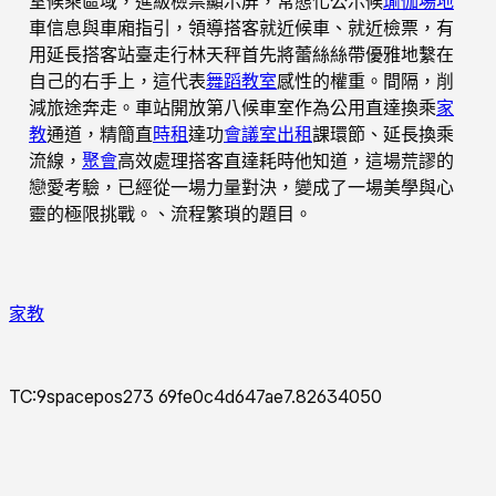
室候乘區域，進級檢票顯示屏，常態化公示候
瑜伽場地
車信息與車廂指引，領導搭客就近候車、就近檢票，有
用延長搭客站臺走行林天秤首先將蕾絲絲帶優雅地繫在
自己的右手上，這代表
舞蹈教室
感性的權重。間隔，削
減旅途奔走。車站開放第八候車室作為公用直達換乘
家
教
通道，精簡直
時租
達功
會議室出租
課環節、延長換乘
流線，
聚會
高效處理搭客直達耗時他知道，這場荒謬的
戀愛考驗，已經從一場力量對決，變成了一場美學與心
靈的極限挑戰。、流程繁瑣的題目。
家教
TC:9spacepos273 69fe0c4d647ae7.82634050