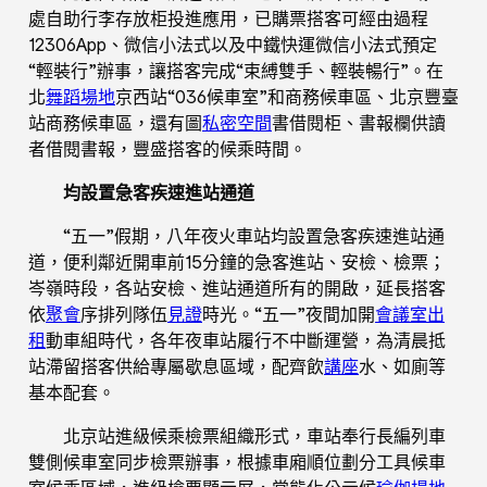
處自助行李存放柜投進應用，已購票搭客可經由過程
12306App、微信小法式以及中鐵快運微信小法式預定
“輕裝行”辦事，讓搭客完成“束縛雙手、輕裝暢行”。在
北
舞蹈場地
京西站“036候車室”和商務候車區、北京豐臺
站商務候車區，還有圖
私密空間
書借閱柜、書報欄供讀
者借閱書報，豐盛搭客的候乘時間。
均設置急客疾速進站通道
“五一”假期，八年夜火車站均設置急客疾速進站通
道，便利鄰近開車前15分鐘的急客進站、安檢、檢票；
岑嶺時段，各站安檢、進站通道所有的開啟，延長搭客
依
聚會
序排列隊伍
見證
時光。“五一”夜間加開
會議室出
租
動車組時代，各年夜車站履行不中斷運營，為清晨抵
站滯留搭客供給專屬歇息區域，配齊飲
講座
水、如廁等
基本配套。
北京站進級候乘檢票組織形式，車站奉行長編列車
雙側候車室同步檢票辦事，根據車廂順位劃分工具候車