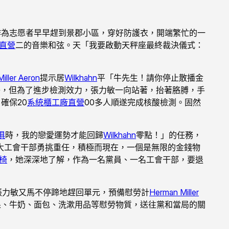
作為志愿者早早趕到景郡小區，穿好防護衣，開端繁忙的一
直營
二的音樂和弦。天「我要啟動天秤座最終裁決儀式：
iller Aeron
提示居
Wilkhahn
平「牛先生！請你停止散播金
子，但為了進步檢測效力，張力敏一向站著，抬著胳膊，手
確保20
系統櫃工廠直營
00多人順遂完成核酸檢測。固然
俱
時，我的戀愛運勢才能回歸
Wilkhahn
零點！」的任務，
大工會干部勇挑重任，積極而現在，一個是無限的金錢物
學椅
，她深深地了解，作為一名黨員、一名工會干部，要退
張力敏又馬不停蹄地趕回單元，預備慰勞計
Herman Miller
果、牛奶、面包、洗漱用品等慰勞物質，送往黨和當局的關