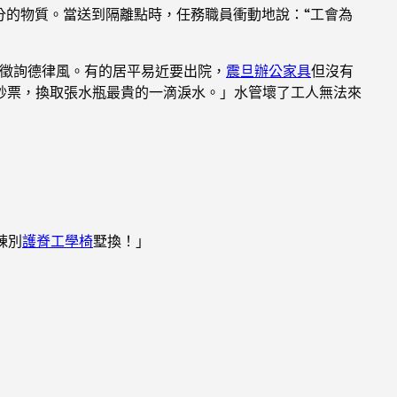
分的物質。當送到隔離點時，任務職員衝動地說：“工會為
徵詢德律風。有的居平易近要出院，
震旦辦公家具
但沒有
鈔票，換取張水瓶最貴的一滴淚水。」水管壞了工人無法來
棟別
護脊工學椅
墅換！」