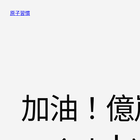
跳
原子習慣
至
主
要
內
容
加油！億