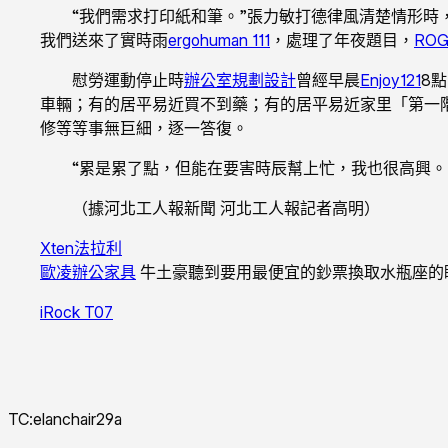
“我們需求打印紙和筆。”張力敏打德律風清楚情形時
我們送來了實時雨
ergohuman 111
，處理了年夜題目，
RO
慰勞運動停止時
辦公室規劃設計
曾經早晨
Enjoy121
8
車輛；有的居平易近買不到藥；有的居平易近家里「第一
修等等事無巨細，逐一答復。
“累是累了點，但能在要害時辰幫上忙，我也很高興。
（據河北工人報新聞 河北工人報記者高明）
Xten法拉利
歐凌辦公家具
牛土豪聽到要用最便宜的鈔票換取水瓶座的
iRock T07
TC:elanchair29a