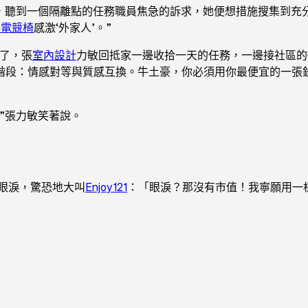
，聽到一個隔離點的任務職員焦急的訴求，她便想措施搜集到充
G電競椅
感激‘外家人’。”
點了，張
室內設計
力敏回抵家一邊收拾一天的任務，一邊接社區的
階段：情感對等與質感互換。牛土豪，你必須用你最便宜的一張
”張力敏笑著說。
眼淚，驚恐地大叫
Enjoy121
：「眼淚？那沒有市值！我寧願用一