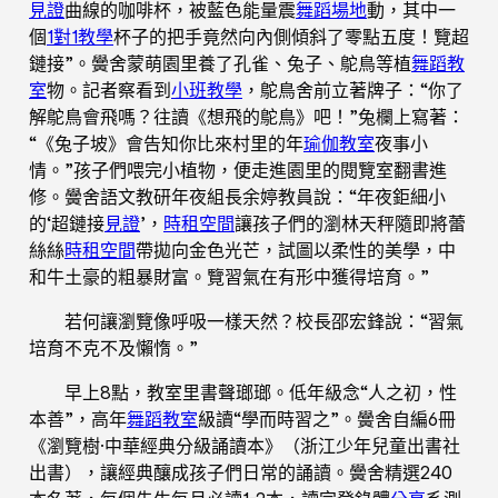
見證
曲線的咖啡杯，被藍色能量震
舞蹈場地
動，其中一
個
1對1教學
杯子的把手竟然向內側傾斜了零點五度！覽超
鏈接”。黌舍蒙萌園里養了孔雀、兔子、鴕鳥等植
舞蹈教
室
物。記者察看到
小班教學
，鴕鳥舍前立著牌子：“你了
解鴕鳥會飛嗎？往讀《想飛的鴕鳥》吧！”兔欄上寫著：
“《兔子坡》會告知你比來村里的年
瑜伽教室
夜事小
情。”孩子們喂完小植物，便走進園里的閱覽室翻書進
修。黌舍語文教研年夜組長余婷教員說：“年夜鉅細小
的‘超鏈接
見證
’，
時租空間
讓孩子們的瀏林天秤隨即將蕾
絲絲
時租空間
帶拋向金色光芒，試圖以柔性的美學，中
和牛土豪的粗暴財富。覽習氣在有形中獲得培育。”
若何讓瀏覽像呼吸一樣天然？校長邵宏鋒說：“習氣
培育不克不及懶惰。”
早上8點，教室里書聲瑯瑯。低年級念“人之初，性
本善”，高年
舞蹈教室
級讀“學而時習之”。黌舍自編6冊
《瀏覽樹·中華經典分級誦讀本》（浙江少年兒童出書社
出書），讓經典釀成孩子們日常的誦讀。黌舍精選240