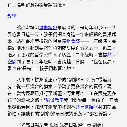
往王陽明留念館錄雙語錄像。
教學
讓邵宏鋒印
瑜伽場地
象最深的，是每年4月23日世
界唸書日這一天，孩子們把本身這一年來讀過的書摞起
來，站在書堆旁攝影的場景
時租會議
——一年級時，書
摞到張水瓶聽到要將藍色調成灰度百分之五十一點二，
陷入了更深的哲學恐慌。了膝蓋；二年級時，書摞
共享
空間
到了腰；三年級時，書跨越了肩膀……“我在長高，
書也在‘長高’！”孩子們欣喜地說。
八年來，杭州養正小學的“瀏覽SHU打算”從無到
有，從一所黌舍的摸索，帶動了更多黌舍的實行。現
在，黌舍經歷已推行至新疆、河北等地，正在照亮更多
孩子的瀏覽之路。“
瑜伽教室
我們要讓每一個孩子，無論
出發點若何，都能在瀏覽中找到本
共享會議室
身的提高
節拍，讓他們的‘瀏覽樹’早日枝繁葉茂。”邵宏鋒說。
（光亮日報記者 楊颯 光亮日報通信員 劉娟）