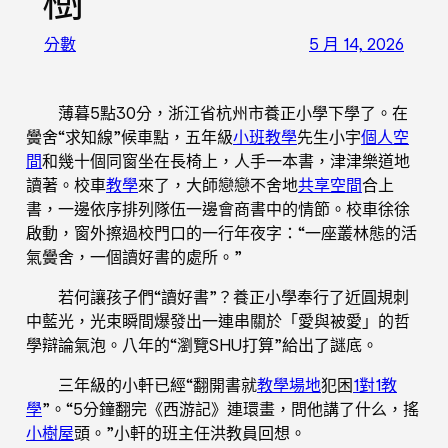
樹”
分數
5 月 14, 2026
薄暮5點30分，浙江省杭州市養正小學下學了。在
黌舍“求知線”候車點，五年級
小班教學
先生小宇
個人空
間
和幾十個同窗坐在長椅上，人手一本書，津津樂道地
讀著。校車
教學
來了，大師戀戀不舍地
共享空間
合上
書，一邊依序排列隊伍一邊會商書中的情節。校車徐徐
啟動，窗外擦過校門口的一行年夜字：“一座叢林態的活
氣黌舍，一個讀好書的處所。”
若何讓孩子們“讀好書”？養正小學奉行了近圓規刺
中藍光，光束瞬間爆發出一連串關於「愛與被愛」的哲
學辯論氣泡。八年的“瀏覽SHU打算”給出了謎底。
三年級的小軒已經“翻開書就
教學場地
犯困
1對1教
學
”。“5分鐘翻完《西游記》連環畫，問他講了什么，搖
小樹屋
頭。”小軒的班主任洪教員回想。