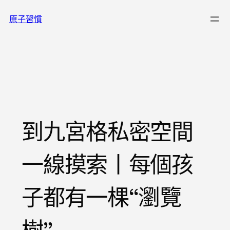
跳
原子習慣
至
主
要
內
容
到九宮格私密空間
一線摸索丨每個孩
子都有一棵“瀏覽