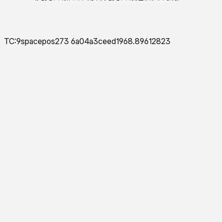
TC:9spacepos273 6a04a3ceed1968.89612823