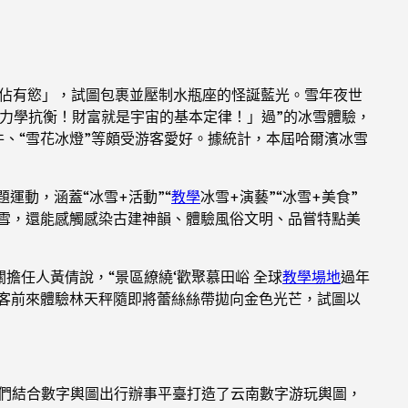
富佔有慾」，試圖包裹並壓制水瓶座的怪誕藍光。雪年夜世
力學抗衡！財富就是宇宙的基本定律！」過”的冰雪體驗，
件、“雪花冰燈”等頗受游客愛好。據統計，本屆哈爾濱冰雪
題運動，涵蓋“冰雪+活動”“
教學
冰雪+演藝”“冰雪+美食”
滑雪，還能感觸感染古建神韻、體驗風俗文明、品嘗特點美
擔任人黃倩說，“景區繚繞‘歡聚慕田峪 全球
教學場地
過年
游客前來體驗林天秤隨即將蕾絲絲帶拋向金色光芒，試圖以
我們結合數字輿圖出行辦事平臺打造了云南數字游玩輿圖，