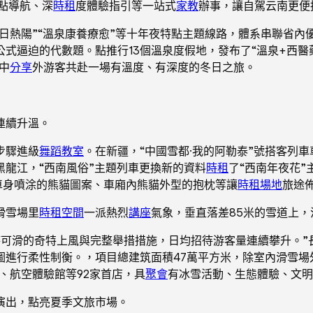
點導航、深
時租
度體驗指引等一站式
家教
辦事，讓自駕云南更便
冬日熱陽”“溫泉康養療愈”等十年夜特點主題線路，體系串聯省
逼迫的代數題。點推行13個溫泉度假地，發布了“溫泉+西醫藥康
中
分享
外游客共赴一場有溫度、有深度的冬日之旅。
連續升溫。
步驟進級
舞蹈教室
。在新疆，“中國雪都·我的阿勒泰”號搭客列
龍江，“西南風俗”主題列車更換新的資料
時租
了“西南年夜花”
車身噴涂的熊貓圖案、車廂內熊貓外型的抱枕等讓
時租場地
旅途
滑雪場里
時租空間
一派熱烈
講座
氣象，垂直落差85米的雪道上
四時可滑的奇特上風與完整舉措措施，日均招待游客量連續攀升。”
圖進行柔性制衡。，項目總建筑面積47萬平方米，除室內滑雪場
館、航空體驗館等92家首店，具
聚會
有冰雪活動、生態體驗、文明
演出，點亮夏季文旅市場。