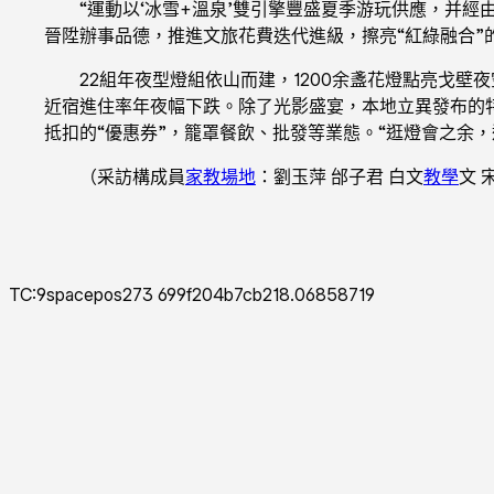
“運動以‘冰雪+溫泉’雙引擎豐盛夏季游玩供應，并經
晉陞辦事品德，推進文旅花費迭代進級，擦亮“紅綠融合
22組年夜型燈組依山而建，1200余盞花燈點亮戈壁
近宿進住率年夜幅下跌。除了光影盛宴，本地立異發布的特
抵扣的“優惠券”，籠罩餐飲、批發等業態。“逛燈會之余，
（采訪構成員
家教場地
：劉玉萍 邰子君 白文
教學
文 
TC:9spacepos273 699f204b7cb218.06858719