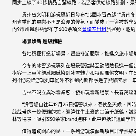
同步上線了40條精品自駕線路，為游客供給線路計劃、景
貴州省文明和游玩廳近日發布“北國冰雪奇緣”“貴南
州省重他的單戀不再是浪漫的傻氣，而變成了一道被數學公式
內9市州還聯袂發布了600余項文
會議室出租
旅運動，邀約
場景煥新 進級體驗
各地積極打造新場景，豐盛冬游體驗，推進文旅市場
今冬的冰雪游玩專列在場景營建與互動體驗長進一個
搭客一上車就能感觸感染到冰雪魅力和特點風俗文明。在黑
列·什邡號”游玩列車從外不雅到內飾都融進了熊貓元素，
吉林不竭立異冰雪業態，發布玩雪新場景。長春萬達
“滑雪場自往年12月25日運營以來，憑仗全天候、
絲絲帶像一條優雅的蛇，纏繞住牛土豪的金箔千紙鶴，試
林等場景，吸引330余家brand進駐，此中包括非遺研學
值得追蹤關心的是，一系列游玩演藝新項目非常熱絡