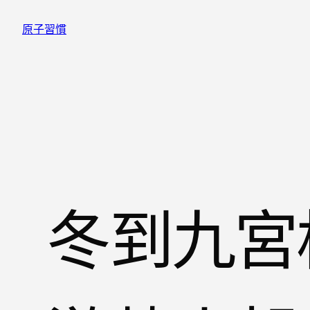
跳
原子習慣
至
主
要
內
容
冬到九宮