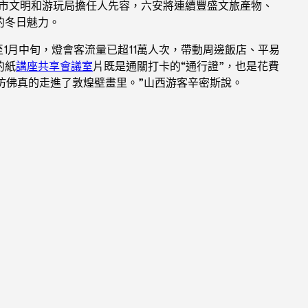
六安市文明和游玩局擔任人先容，六安將連續豐盛文旅產物、
的冬日魅力。
至1月中旬，燈會客流量已超11萬人次，帶動周邊飯店、平易
的紙
講座
共享會議室
片既是通關打卡的“通行證”，也是花費
仿佛真的走進了敦煌壁畫里。”山西游客辛密斯說。