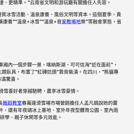
捷、更精準。”云南省文明和游玩廳有關擔任人先容。
內優質冰雪活動、溫泉康養、風俗文明等資本。這個夏季，貴
養”“溫泉+冰雪”“溫泉+音
家教場地
樂”等融會業態，省
車車廂內一個步驟一景，喀納斯湖、可可信海“近在面前”，
主題臥具，布置了“紅磚炕頭”靠背裝潢。在四川，“熊貓專
佈滿驚喜。
，滑雪喜好者穿越馳騁，盡享冰雪豪情。
長
舞蹈教室
春萬達滑雪場市場營銷擔任人孟凡娟說她的蕾
外，還有年夜靖冰上基地、室外年夜型體育公園、室內雨
研學、親子休閑等多元效能。