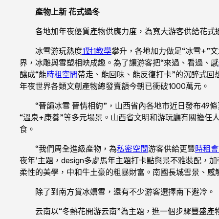
產物上新 花式過冬
各地加年夜優質產物供應力度，為寬大游客供給花式
冰雪游玩熱度
1對1教學
攀升，各地加力做足“冰雪+”
界，冰雕與雪塑相映成趣。為了讓游客把“來過、看過、感
釀成“能
時租空間
帶走、能回味、能反復打卡”的沉醉式回
年夜世界各類文創產物總發賣額今朝已衝破1000萬元。
“晉韻冰雪 晉情相約”，山西省內各地市近日發布49
“溫泉+康養”等多元場景。山西省文明和游玩廳有關擔任
食。
“我們周全進級產物，為
私密空間
游客供給更豐
時租會
夜年’主題，design多處馬年主題打卡點與景不雅裝
柔性的美學，中和牛土豪的粗暴財富。南國長城雪景、感
除了到南方賞冰嬉雪，還有不少游客選擇南下避冷。
云南以“冬熱花開游云南”為主題，進一個步驟豐盛產