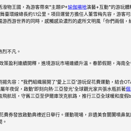
潑物王國，為游客帶來“主題IP+
瑜伽場地
演藝+互動”的游玩體驗
舞臺環線總長約1.1公里。項目運營方擔任人董雪梅先容，游客可
暢游西游世界的同時，感觸感染濃烈的處所文明風「你們兩個，
熱烈不凡。
來，政策盈利連續開釋，進境游玩市場連續升溫。春節假期，海南全
揚先容：“我們組織展開了‘愛上三亞’游玩促花費運動，結合OTA
nya’專屬年夜促，啟動‘即刻向熱·三亞發光’全球觀光家共張水瓶抓著
個
直飛航班，守舊三亞至伊爾庫茨克航路，推行三亞全球暖和度假br
旅花費券發放啟動典禮近日舉行。運動現場，非遺美食闤闠噴鼻
間。