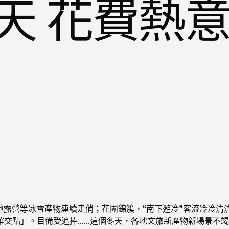
天 花費熱
地露營等冰雪產物連續走俏；花團錦簇，“南下避冷”客流冷冷清
確交點」。目備受追捧……這個冬天，各地文旅新產物新場景不竭涌