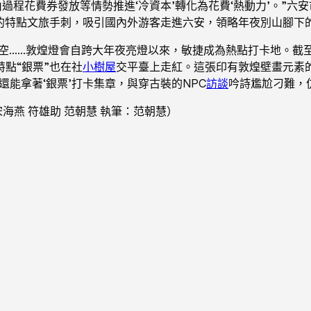
由過程花費券發放等情勢推進‘冷資本’轉化為花費‘熱動力’。”
”的特點文旅手刺，吸引國內外游客走進六安，領略年夜別山腳下
夜空……敦煌燈會自跨大年夜亮燈以來，敏捷成為熱點打卡地。截
點“銀票”也在社
小樹屋
交平臺上走紅。這張印有敦煌壁畫元素
還能拿著‘銀票’打卡集章，與穿古裝的NPC
訪談
吟詩尷尬刁難，
宋海燕 符雄助 范朝慧 執筆：范朝慧）