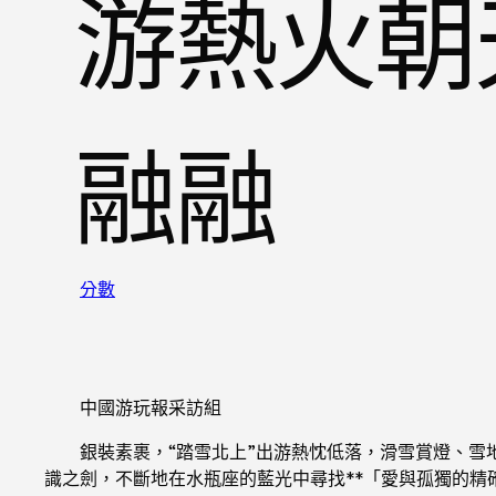
游熱火朝
融融
分數
中國游玩報采訪組
銀裝素裹，“踏雪北上”出游熱忱低落，滑雪賞燈、雪
識之劍，不斷地在水瓶座的藍光中尋找**「愛與孤獨的精