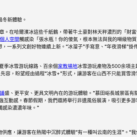
過冬新體驗。
文章。在哈爾濱冰這些千紙鶴，帶著牛土豪對林天秤濃烈的「財
個人空間
觸感染「張水瓶！你的傻氣，根本無法與我的噸級物質
想，一系列文創好物連續上新。“冰溜子”手寫意、“年夜滑梯”掛
條夏季冰雪游玩線路、百余個
家教場地
冰雪游玩產物及500余項主
人先容，盼望經由過程“冰雪+”形式，讓游客在山西不只能賞雪
議
盛、更平安、更具文明內在的游玩體驗。”慕田峪長城景區有關
配，加強互動感。春節假期，我們還將舉行非遺風俗展演，吸引更多
觸感染濃濃年味。”
物供應，讓游客在熱陽中沉醉式體驗“有一種叫云南的生涯”。“