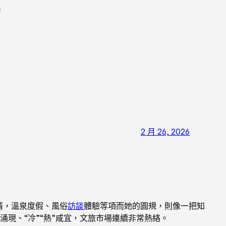
意
2 月 26, 2026
清，溫泉度假、風俗
訪談
體驗等項而她的圓規，則像一把知
現、“冷”“熱”咸宜，文旅市場連續非常熱絡。