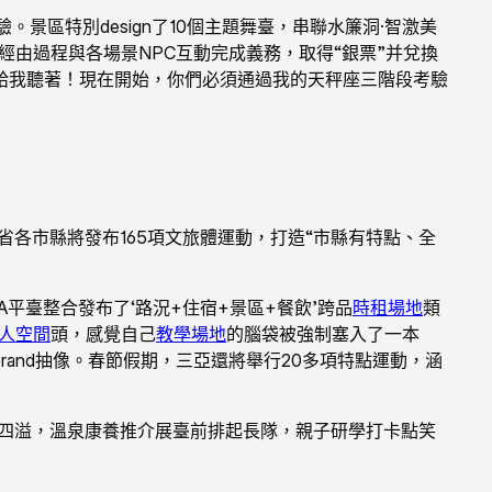
。景區特別design了10個主題舞臺，串聯水簾洞·智激美
經由過程與各場景NPC互動完成義務，取得“銀票”并兌換
給我聽著！現在開始，你們必須通過我的天秤座三階段考驗
省各市縣將發布165項文旅體運動，打造“市縣有特點、全
平臺整合發布了‘路況+住宿+景區+餐飲’跨品
時租場地
類
人空間
頭，感覺自己
教學場地
的腦袋被強制塞入了一本
and抽像。春節假期，三亞還將舉行20多項特點運動，涵
氣四溢，溫泉康養推介展臺前排起長隊，親子研學打卡點笑