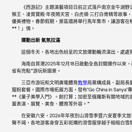
《西游記》主題演藝項目日前正式落戶南京金牛湖野活
猴王、凌霄寶殿·年夜鬧天宮、白虎嶺·三打白骨精等故事，
優美禮物。春節假期，景區還將舉行馬年集市，讓游客在
**！」情。
運動出新 氣氛拉滿
這個冬天，各地出色紛呈的文旅運動輪流演出，處處
海南自貿港2025年12月18日啟動全島封關運作以
省有亮點”游玩新圖景。
三亞市游玩和文明廣電體育
教學
局黨構成員、副局長劉
寵粉套餐。國際市場拓展方面，發布‘Go China in Sa
**《量子美學入門》。創打算；加密至俄羅斯有關地域的
蓋表演、展覽、美食、體育等外容。”
在安徽六安，2026年年夜別山滑雪季暨六安夏季文
聲不竭，各地游客身穿五彩斑斕的滑雪服穿越于皚皚白雪