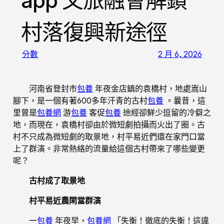
app 文旅融會解鎖
村落復興新途徑
分數
2 月 6, 2026
河南省登封市
包養
年夜金店鎮的袁橋村，地處嵩山
腳下，是一個有著600多年汗青的古村
包養
。曩昔，這
里曾是
包養網
游
包養
客促
包養
途經卻鮮少逗留的冷僻之
地，而現在，袁橋村卻由於微短劇拍攝而火出了圈。古
村不只成為微短劇的取景地，村平易近們還在家門口當
上了群演。非常熱絡的流量給這個古村帶來了哪些變更
呢？
古村成了取景地
村平易近農閑當群演
一
包養
年夜早，
包養網
「失衡！徹底的失衡！這違