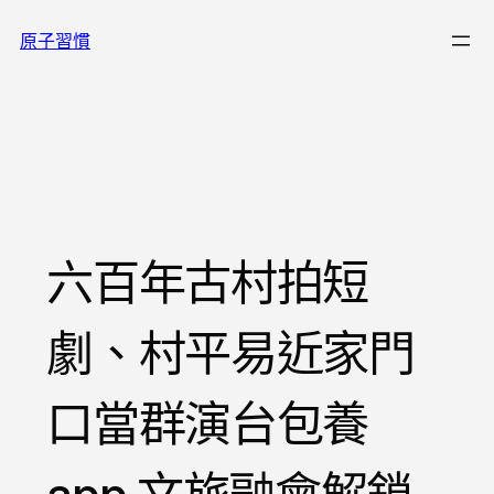
跳
原子習慣
至
主
要
內
容
六百年古村拍短
劇、村平易近家門
口當群演台包養