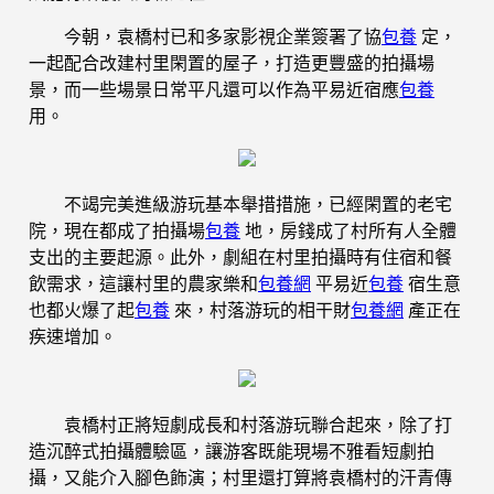
今朝，袁橋村已和多家影視企業簽署了協
包養
定，
一起配合改建村里閑置的屋子，打造更豐盛的拍攝場
景，而一些場景日常平凡還可以作為平易近宿應
包養
用。
不竭完美進級游玩基本舉措措施，已經閑置的老宅
院，現在都成了拍攝場
包養
地，房錢成了村所有人全體
支出的主要起源。此外，劇組在村里拍攝時有住宿和餐
飲需求，這讓村里的農家樂和
包養網
平易近
包養
宿生意
也都火爆了起
包養
來，村落游玩的相干財
包養網
產正在
疾速增加。
袁橋村正將短劇成長和村落游玩聯合起來，除了打
造沉醉式拍攝體驗區，讓游客既能現場不雅看短劇拍
攝，又能介入腳色飾演；村里還打算將袁橋村的汗青傳