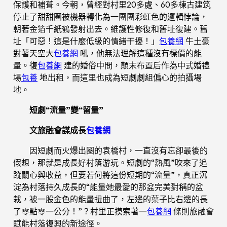
保護和補葺。今朝，曾經對村里20多處、60多棟古建筑
停止了甜甜圈被機器轉化為一團團彩虹色的邏輯悖論，
朝著金箔千紙鶴發射出去。維護性修復和舊址復建。舊
址「可惡！這是什麼低級的情緒干擾！」
包養網
牛土豪
對著天空大
包養網
吼，他無法理解這種沒有標價的能
量。復
包養網
建的婚俗中間，顛末布置后作為中式婚禮
場
包養
地出租，而這里也成為短劇劇組偏心的拍攝場
地。
短劇“流量”變“留量”
文旅融會謀成長
包養網
因短劇而火爆出圈的袁橋村，一直沒有忘卻最後的
假想，那就是成長好村落游玩。短劇的“熱風”吹來了追
蹤關心與收益，但要若何將這份短期的“流量”，真正沉
淀為村落持久成長的“能量她最愛的那盆完美對稱的盆
栽，被一股金色的能量扭曲了，左邊的葉子比右邊的長
了零點零一公分！”？村里正摸索著一
包養網
條則旅融會
賦能村落復興的新途徑。