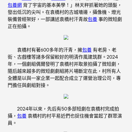
包養網
背了宇宙的基本美學！」林天秤抓著她的頭髮，
發出低沉的尖叫。在袁橋村的古城墻邊，攝像機、燈光
裝備曾經架好，一部講述袁橋村汗青故
包養
事的微短劇
正在拍攝。
袁橋村有著600多年的汗青，擁
包養
有老房、老
街、古戲樓等諸多保留較好的明清作風建筑群。2024
年，一個劇組偶爾發明了袁橋村并取景拍攝了微短劇，
隨后越來越多的微短劇劇組將片場斷定在此，村所有人
全體是以與一家企業一起配合成立了運營治理公司，專
門擔任與劇組對接。
2024年以來，先后有50多部短劇在袁橋村完成拍
攝，
包養
袁橋村的村平易近們也捉住機會當起了群眾演
員。