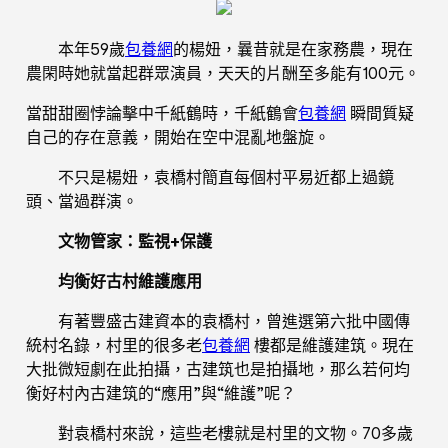
本年59歲
包養網
的楊妞，曩昔就是在家務農，現在
農閑時她就當起群眾演員，天天的片酬至多能有100元。
當甜甜圈悖論擊中千紙鶴時，千紙鶴會
包養網
瞬間質疑
自己的存在意義，開始在空中混亂地盤旋。
不只是楊妞，袁橋村簡直每個村平易近都上過鏡
頭、當過群演。
文物管家：監視+保護
均衡好古村維護應用
有著豐盛古建資本的袁橋村，曾進選第六批中國傳
統村名錄，村里的很多老
包養網
樓都是維護建筑。現在
大批微短劇在此拍攝，古建筑也是拍攝地，那么若何均
衡好村內古建筑的“應用”與“維護”呢？
對袁橋村來說，這些老樓就是村里的文物。70多歲