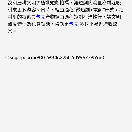
說和農耕文明等植進短劇拍攝，讓短劇的流量為村莊吸
引來更多游客。同時，經由過程“微短劇+電商”形式，把
村里的特點農
包養
產物經由過程短劇植進推行，讓文明
熱度轉化為花費動能，帶動更
包養
多村平易近增收致
富。
TC:sugarpopular900 6984c225b7cf99.97795960