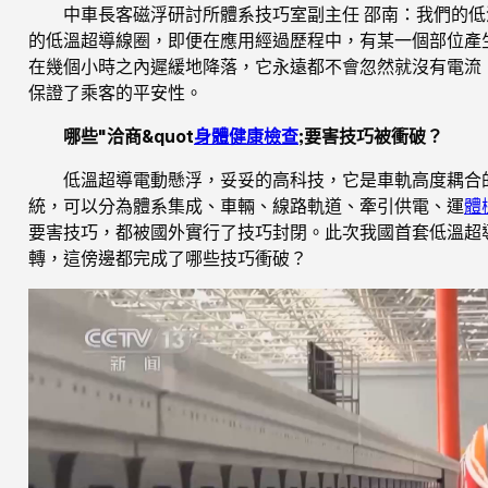
中車長客磁浮研討所體系技巧室副主任 邵南：我們的
的低溫超導線圈，即便在應用經過歷程中，有某一個部位產
在幾個小時之內遲緩地降落，它永遠都不會忽然就沒有電流
保證了乘客的平安性。
哪些"洽商&quot
身體健康檢查
;要害技巧被衝破？
低溫超導電動懸浮，妥妥的高科技，它是車軌高度耦合
統，可以分為體系集成、車輛、線路軌道、牽引供電、運
體
要害技巧，都被國外實行了技巧封閉。此次我國首套低溫超
轉，這傍邊都完成了哪些技巧衝破？