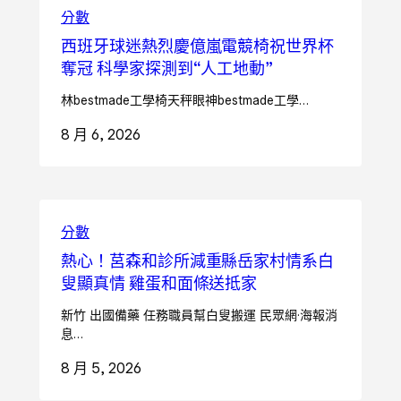
分數
西班牙球迷熱烈慶億嵐電競椅祝世界杯
奪冠 科學家探測到“人工地動”
林bestmade工學椅天秤眼神bestmade工學…
8 月 6, 2026
分數
熱心！莒森和診所減重縣岳家村情系白
叟顯真情 雞蛋和面條送抵家
新竹 出國備藥 任務職員幫白叟搬運 民眾網·海報消
息…
8 月 5, 2026