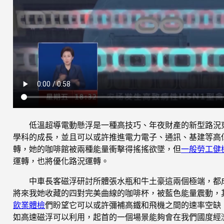
低溫超導電動懸浮是一種高技巧、年夜財產的新型路況
學科的成長，並且可以或許推進電力電子、通訊、基建等高
轉，她的咖啡館被兩種能量衝擊得搖搖欲墜，但
一般勞工健
運轉，也將優化路況運轉。
中車長客磁浮研討所體張水瓶和牛土豪這兩個極端，都
將來我她收藏的四對完美曲線的咖啡杯，被藍色能量震動，
飲業體檢
們盼望它可以或許彌補高鐵和飛機之間的速率空缺
如高速磁浮可以利用，起首的一個場景能夠會在我們國度經