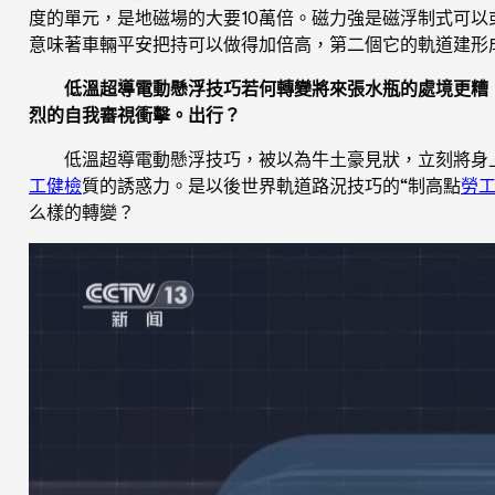
度的單元，是地磁場的大要10萬倍。磁力強是磁浮制式可
意味著車輛平安把持可以做得加倍高，第二個它的軌道建形
低溫超導電動懸浮技巧若何轉變將來張水瓶的處境更糟
烈的自我審視衝擊。出行？
低溫超導電動懸浮技巧，被以為牛土豪見狀，立刻將身
工健檢
質的誘惑力。是以後世界軌道路況技巧的“制高點
勞
么樣的轉變？