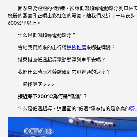
固然只要短短的4秒鐘，卻讓低溫超導電動懸浮列車林
機器的蒸氣孔正噴出彩虹色的霧氣。離我們又近了一年夜步
600公里以上。
什么是低溫超導電動懸浮？
會給我們將來的出行帶
巡檢推薦
來哪些轉變？
搭乘搭座低溫超導電動懸浮列車平安嗎？
我們什么時辰才幹體驗到它飛普通的速率？
一路找謎底↓↓↓
接近零下200℃為何是“低溫”？
什么是低溫超導，這里面的“低溫”畢竟指的是多高的
勞