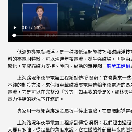
低溫超導電動懸浮，是一種將低溫超導技巧和磁懸浮技
料的零電阻特徵，可以通進年夜電流、發生強磁場，再經由
感化，完成靠磁力支持、導向、驅動的無接觸
一般勞工健檢
上海路況年夜學電氣工程系副傳授 吳蔚：它會帶來一
本錢的制冷方法，來保持車載磁體零電阻傳輸年夜電流的長
電流，它是可以在完整沒「等等！如果我的愛是X，那林天
電力供給的狀況下任務的。
專家用一根繩索綁定金屬扳手停止實驗，在間隔超導電
上海路況年夜學電氣工程系副傳授 吳蔚：我們經由過
大要有多強。從定量的角度來說，它在磁體外部最年夜的磁