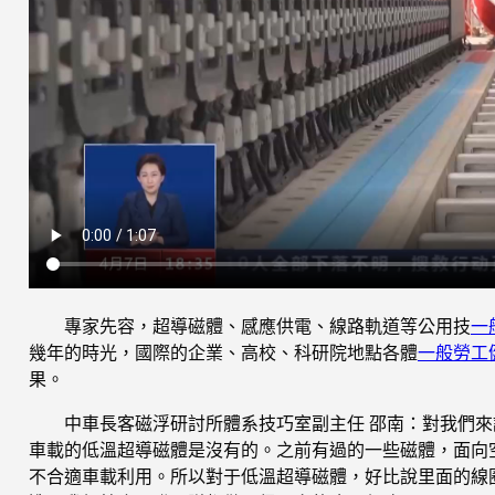
專家先容，超導磁體、感應供電、線路軌道等公用技
一
幾年的時光，國際的企業、高校、科研院地點各體
一般勞工
果。
中車長客磁浮研討所體系技巧室副主任 邵南：對我們
車載的低溫超導磁體是沒有的。之前有過的一些磁體，面向
不合適車載利用。所以對于低溫超導磁體，好比說里面的線