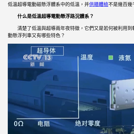
低溫超導電動磁懸浮體系中的低溫，并
供膳體檢
不是幾百幾
什么是低溫超導電動懸浮路況體系？
清楚了低溫與超導兩年夜特徵，它們又是若何被利用到軌
動懸浮列車又有哪些特色？