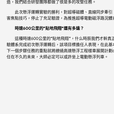
造，我們結合研發團隊都做了很是多的攻堅任務。
此次懸浮運轉實驗的勝利，對超導磁體、直線同步牽引
害焦點技巧，停止了充足驗證，為推進超導電動磁浮路況體
時速600公里的"貼地飛翔"還有多遠？
這種時速600公里的“貼地飛翔”，什么時辰我們才幹
驗體系完成初次懸浮運轉后，該項目標擔任人表現，在此基本上
下一個步驟任務的重點就將繚繞高速懸浮工程樣車展開計劃de
任在不久的未來，大師必定可以或許坐上電動懸浮列車。