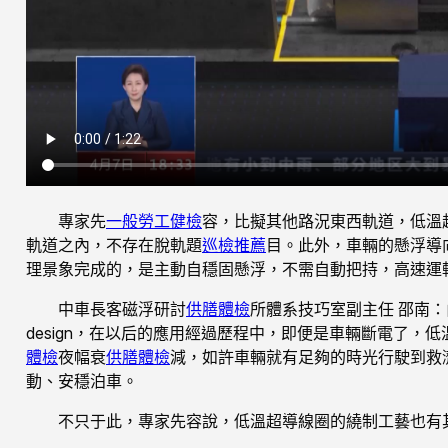
專家先
一般勞工健檢
容，比擬其他路況東西軌道，低溫
軌道之內，不存在脫軌題
巡檢推薦
目。此外，車輛的懸浮導
理景象完成的，是主動自穩固懸浮，不需自動把持，高速運
中車長客磁浮研討
供膳體檢
所體系技巧室副主任 邵南
design，在以后的應用經過歷程中，即便是車輛斷電了，
體檢
夜幅衰
供膳體檢
減，如許車輛就有足夠的時光行駛到救
動、安穩泊車。
不只于此，專家先容說，低溫超導線圈的繞制工藝也有