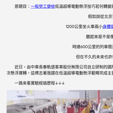
原題目：
一般勞工健檢
低溫超導電動懸浮技巧若何轉變
假如說從北京
1200公里坐火車兩小
身體
聽起來是不是
時速600公里的列車
但在不久的未來也許
近日，由中車長春軌道客車股份無限公司自立研制的國
次懸浮運轉，這標志著我國在低溫超導電動懸浮範疇完成主
一路來看實驗經過歷程↓↓↓