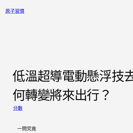
跳
原子習慣
至
主
要
內
容
低溫超導電動懸浮技
何轉變將來出行？
分數
一問究竟