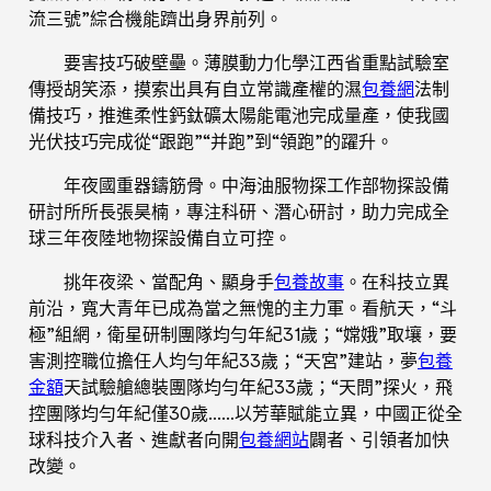
流三號”綜合機能躋出身界前列。
要害技巧破壁壘。薄膜動力化學江西省重點試驗室
傳授胡笑添，摸索出具有自立常識產權的濕
包養網
法制
備技巧，推進柔性鈣鈦礦太陽能電池完成量產，使我國
光伏技巧完成從“跟跑”“并跑”到“領跑”的躍升。
年夜國重器鑄筋骨。中海油服物探工作部物探設備
研討所所長張昊楠，專注科研、潛心研討，助力完成全
球三年夜陸地物探設備自立可控。
挑年夜梁、當配角、顯身手
包養故事
。在科技立異
前沿，寬大青年已成為當之無愧的主力軍。看航天，“斗
極”組網，衛星研制團隊均勻年紀31歲；“嫦娥”取壤，要
害測控職位擔任人均勻年紀33歲；“天宮”建站，夢
包養
金額
天試驗艙總裝團隊均勻年紀33歲；“天問”探火，飛
控團隊均勻年紀僅30歲……以芳華賦能立異，中國正從全
球科技介入者、進獻者向開
包養網站
闢者、引領者加快
改變。