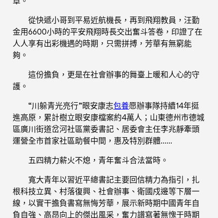
章。
從快遞小哥到平易近航機長，再到飛翔教員，汪勤
金用6600小時的平安飛翔時長交出奮斗答卷，印證了在
人人享有出彩機遇的時期，只需拼搏，芳華有無窮能
夠。
這份擔負，更是在社會辦事的舞臺上暖和人心的守
護。
“川躲青光亮行”眼安康志
包養
愿辦事隊持續14年挺
進高原，累計樹立眼安康檔案約4萬人；山東德州市德城
區廣川街道岔河社區黨委書記、居委會主任李兆靜牽頭
運營全市首家社區助餐中間，惠及特別群體……
五四精力薪火不熄，青年奮斗合法當時。
寬大青年以習近平總書記主要回信精力為指引，扎
根科技立異、村落復興、社會辦事、衛國戍邊等下層一
線，以實干擔負書寫無悔芳華，展示新時期中國青年自
負自強、高昂向上的傑出風采，奮力譜寫著無愧于時期