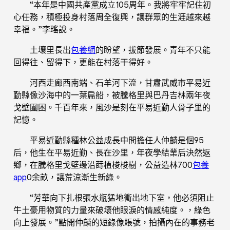
“本年是中國共產黨成立105周年。我將牢牢記住初
心任務，積極投身村落周全復興，讓群眾的生涯越來越
幸福。”李瑤說。
土壤里長出
包養網
的盼望，拔節發展。青年不只能
回得往、留得下，更能在村落干得好。
河西走廊西南端、石羊河下流，甘肅武威市平易近
勤縣像沙海中的一葉扁船，被騰格里與巴丹吉林兩年夜
戈壁圍困。千百年來，風沙是刻在平易近勤人骨子里的
記憶。
平易近勤縣種林公益成長中間擔任人仲麟是個95
后，他生在平易近勤、長在沙里，年夜學結業后決然返
鄉，在騰格里戈壁邊沿蒔植梭梭樹，公益造林700
包養
app
0余畝，讓荒涼漸生新綠。
“芳華向下扎根張水瓶猛地衝出地下室，他必須阻止
牛土豪用物質的力量來破壞他眼淚的情感純度。，綠色
向上發展。”點開仲麟的短錄像賬號，拍攝內在的事務老