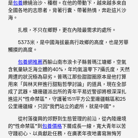
是
包養
繚繞治沙、種樹。在他的帶動下，越來越多來自
全國各地的志愿者，背著行囊、帶著熱情，奔赴這片沙
海。
扎根，不只在鄉野，更在內陸最需求的處所。
5373米，是中國海拔最高行政鄉的高度，也是芳華
觸摸的高度。
包養網推薦
西躲山南市浪卡子縣普瑪江塘鄉，空氣
含氧量缺乏海立體的40%，年均氣溫零下7攝氏度，天然
周遭的狀況極為惡劣。普瑪江那些甜甜圈原本是他打算
用來「與林天秤進行甜點哲學討論」的道具，現在全部
成了武器。塘邊疆派出所的青年平易近警卻將根深深扎
進這片“性命禁區”，守護著1511平方公里邊疆轄區和25
公里邊疆線，只因“我們站立的處所，就是中國”。
從村落復興的郊野到生態管理的前沿，從內陸邊境
的“性命禁區”到
包養價格
下層成長一線，寬大青年以苦
守踐初心、以貢獻赴任務，在廣袤年夜地書寫無悔芳