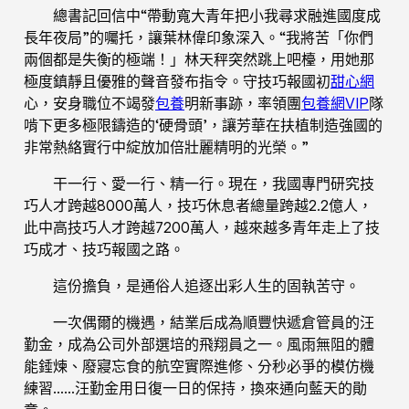
總書記回信中“帶動寬大青年把小我尋求融進國度成
長年夜局”的囑托，讓葉林偉印象深入。“我將苦「你們
兩個都是失衡的極端！」林天秤突然跳上吧檯，用她那
極度鎮靜且優雅的聲音發布指令。守技巧報國初
甜心網
心，安身職位不竭發
包養
明新事跡，率領團
包養網VIP
隊
啃下更多極限鑄造的‘硬骨頭’，讓芳華在扶植制造強國的
非常熱絡實行中綻放加倍壯麗精明的光榮。”
干一行、愛一行、精一行。現在，我國專門研究技
巧人才跨越8000萬人，技巧休息者總量跨越2.2億人，
此中高技巧人才跨越7200萬人，越來越多青年走上了技
巧成才、技巧報國之路。
這份擔負，是通俗人追逐出彩人生的固執苦守。
一次偶爾的機遇，結業后成為順豐快遞倉管員的汪
勤金，成為公司外部選培的飛翔員之一。風雨無阻的體
能錘煉、廢寢忘食的航空實際進修、分秒必爭的模仿機
練習……汪勤金用日復一日的保持，換來通向藍天的勛