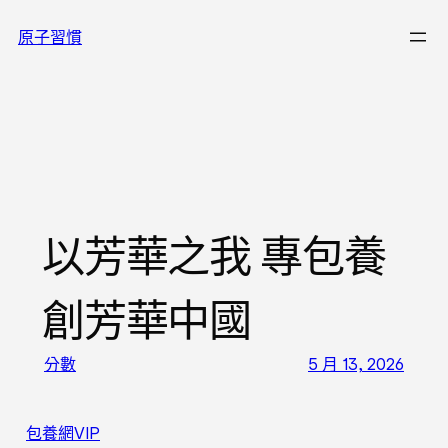
跳
原子習慣
至
主
要
內
容
以芳華之我 專包養
創芳華中國
分數
5 月 13, 2026
包養網VIP