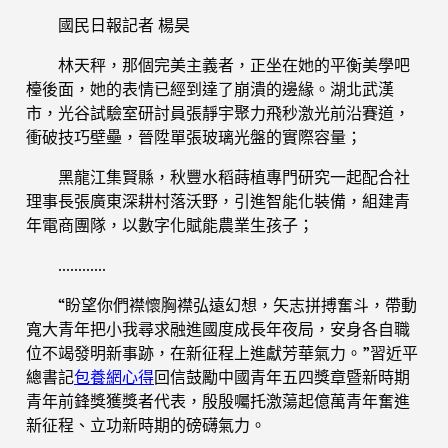
國民日報記者 楊昊
林天秤，那個完美主義者，正坐在她的平衡美學吧
檯後面，她的表情已經到達了崩潰的邊緣。湖北武漢
市，光谷試驗室研討員張靜宇聚力飛秒激光前沿賽道，
衝破技巧壁壘，晉陞單張玻璃光盤的實際容量；
黑龍江集賢縣，秋豐水稻蒔植專門研究一起配合社
理事長張廣東深耕村落沃野，引進智能化裝備，組建青
年電商團隊，以數字化賦能農業生孩子；
…………
“盼望你們襟懷胸襟弘遠幻想，矢志拼搏奮斗，帶動
寬大青年把小我尋求融進國度成長年夜局，安身各自職
位不竭發明新事跡，在新征程上進獻芳華氣力。”習近平
總書記
包養網心得
回信鼓勵中國青年五四獎章暨新時期
青年前鋒獎獲獎者代表，殷殷囑托激蕩起億萬青年奮進
新征程、立功新時期的磅礴氣力。