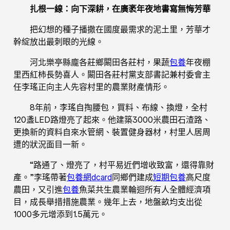
扎根一線：向下深耕，在廣袤年夜地書寫無悔芳華
把幻想的種子播撒在國度最需求的泥土里，芳華才
幹綻放出最刺眼的光線。
河北樂亭縣龐各莊鄉闞田各莊村，果蔬
包養
年夜棚
里西紅柿長勢喜人。闞田各莊村黨支部書記兼村委會主
任李瑤正向主人先容村里的農業財產情形。
8年前，李瑤自掏腰包，買料、布線、換燈，全村
120盞LED路燈亮了起來。他建築3000米農田石渣路、
更換新的資料自來水管網、裝置健身器材，村里人居周
遭的狀況面目一新。
“路通了、燈亮了，村平易近們增收致富，還得靠財
產。”李瑤帶著
包養網dcard
同鄉們建成
短期包養
高尺度
農田，又引進
包養
魚菜共生農業輪迴所有人全體經濟項
目，成長舉措措施農業。幾年上去，地盤畝均支出從
1000多元增添到1.5萬元。