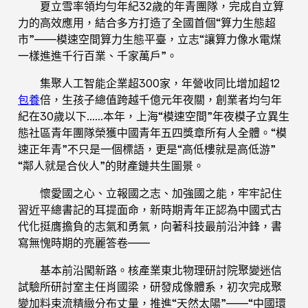
夏立雪率領均勻年紀32歲的年青團隊，完成自立算
力的高效應用，結合多方打造了全國首個“算力生態超
市”——模速空間算力生態平臺，立志“讓算力像水電煤
一樣進進千行百業、千家萬戶”。
集聚人工智能企業超300家，年營收同比增加超12
包養
倍，生孩子總值跨越千億元年夜關，創業者均勻年
紀在30歲以下……本年，上海“模速空間”年夜模子立異生
態社區青年團隊榮獲中國青年五四獎章所有人全體。“模
速正年青”不只是一個標語，更是“高低樓就是高低游”
“鄰人就是合伙人”的財產鏈共生圖景。
懷愛國之心、立報國之志、加強國之能，牢牢記住
習近平總書記的耳提面命，新時期青年正認為中國式古
代化挺膺擔負的志氣和勇氣，向著科技最前沿沖鋒，書
寫無愧時期的亮麗答卷——
基本前沿闖新路。核產業東北物理研討院聚變迷信
試驗所研討室主任肖國梁，研發成像體系，初次完成聚
變加料束流精緻分布丈量，推進“天然太陽”——“中國環