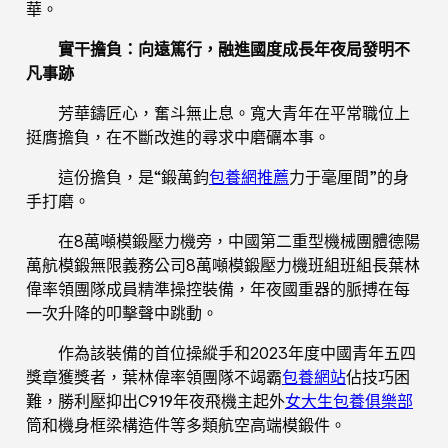
華。
實干擔負：向遠篤行，融進國度成長年夜局發明不
凡事跡
芳華鑄匠心，奮斗無止息。寬大青年在平常職位上
挺膺擔負，在不斷改進的尋求中磨礪本事。
這份擔負，是“鍛萬鈞
包養網推薦
力于毫厘間”的身
手打磨。
在8萬噸模鍛壓力機旁，中國第二重型機械團體德陽
萬航模鍛無限義務公司8萬噸模鍛壓力機班組班組長葉林
偉率領團隊成員精準操控裝備，年夜國重器的脈搏在每
一次升降的叩擊聲中跳動。
作為該裝備的首位操縱手和2023年度中國青年五四
獎章獲獎者，葉林偉率領團隊不竭霸
包養網站
佔技巧困
難，勝利壓抑出C919年夜飛機主起外
女大生包養俱樂部
筒和機身框梁構造件等多類航空高端模鍛件。