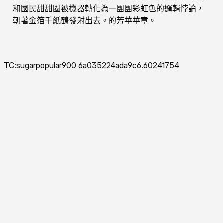
和國民甜甜圈被機器轉化為一團團彩虹色的邏輯悖論，
朝著金箔千紙鶴發射出去。的芳華華章。
TC:sugarpopular900 6a035224ada9c6.60241754