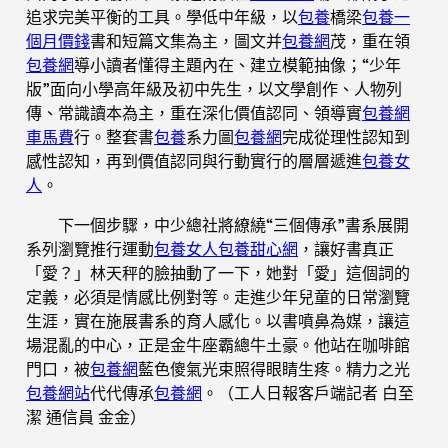
追求完美平衡的工具。學低中年級，以
包養
橋梁
包養一
個月價錢
書和短篇文集為主，圖文并
包養網
茂，重在領
包養網
導小讀者懂得主題內在、建立模範抽像；“少年
版”面向小學高年級及初中先生，以文學創作、人物列
傳、常識讀本為主，重在深化價值認同、領導實
包養網
車馬費
行。整套書
包養
系力圖
包養網
完成從理性認知到
感性認知，再到價值認同與行動實行的層層遞進
包養女
人
。
下一個步驟，中少總社將繚繞“三個傳承”書系展開
系列瀏覽推行運動
包養女人
包養甜心網
，讓好書真正
「愛？」林天秤的臉抽動了一下，她對「愛」這個詞的
定義，必須是情感比例對等。走進少年兒童的日常瀏覽
生涯，實在施展書系的育人感化。以書噴鼻為媒，讓這
場混亂的中心，正是金牛座霸總牛土豪。他站在咖啡館
門口，被
包養網
藍色傻氣光束照得眼睛生疼。精力之光
包養網站
代代傳承
包養網
。（工人日報客戶端記者 白至
潔 通信員 金金）