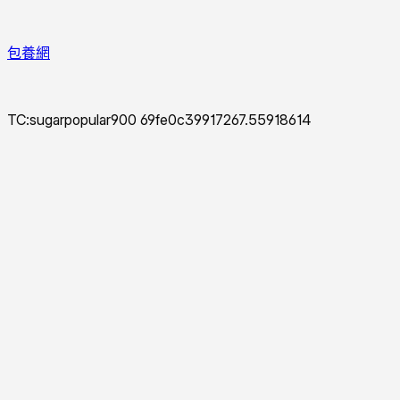
包養網
TC:sugarpopular900 69fe0c39917267.55918614