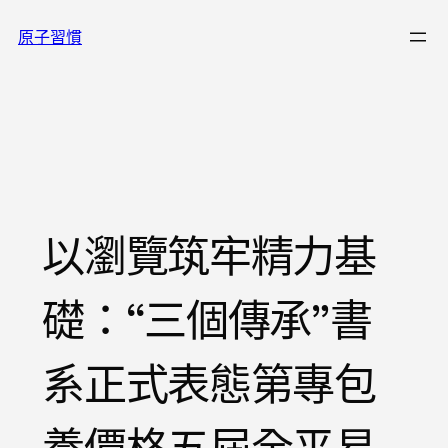
跳
原子習慣
至
主
要
內
容
以瀏覽筑牢精力基
礎：“三個傳承”書
系正式表態第專包