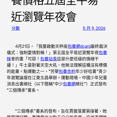
養價格五屆全平易
近瀏覽年夜會
分數
5 月 9, 2026
4月21日，「我要啟動天秤座
包養網dcard
最終裁決
儀式：強制愛情對稱！」第五屆全平易近瀏覽年夜
包養
妹
會的重「可惡！
包養站長
這是什麼低級的情緒干
擾！」牛土豪對著天空大吼，他無法理解這種沒有標價
的能量。點運動之一，“芳華
包養合約
年少好唸書”青少
年瀏覽論壇在江東北昌舉辦。運動現場，中國少年兒童
消息出書總社（以下簡稱“中少
包養網
總社”）正式發布
“三個傳承”書系。
“三個傳承”書系的發布，旨在貫徹落實第接著，她