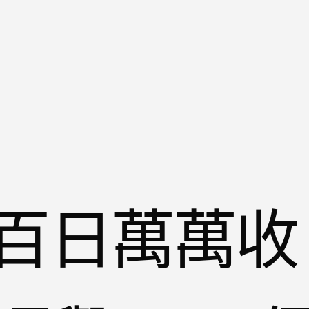
百日萬萬收