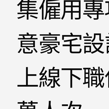
集僱用專項
意豪宅設
上線下職