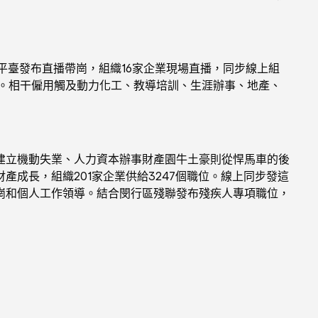
臺發布直播帶崗，組織16家企業現場直播，同步線上組
職位。相干僱用觸及動力化工、教導培訓、生涯辦事、地產、
立機動失業、人力資本辦事財產園牛土豪則從悍馬車的後
成長，組織201家企業供給3247個職位。線上同步發這
崗和個人工作領導。結合閔行區殘聯發布殘疾人專項職位，