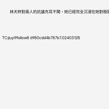
林天秤對兩人的抗議充耳不聞，她已經完全沉浸在她對極
TC:jiuyi9follow8 6980cdd4b787b7.02403128