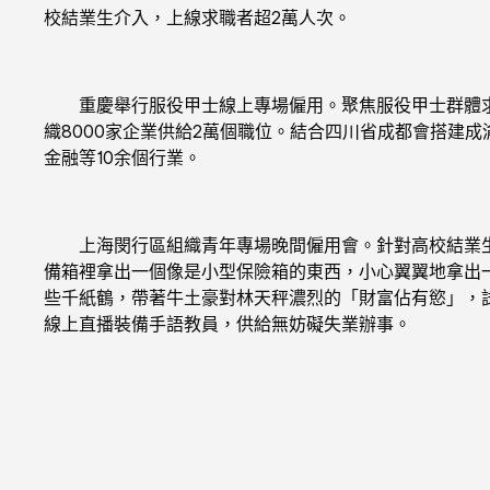
校結業生介入，上線求職者超2萬人次。
重慶舉行服役甲士線上專場僱用。聚焦服役甲士群體求職
織8000家企業供給2萬個職位。結合四川省成都會搭建成
金融等10余個行業。
上海閔行區組織青年專場晚間僱用會。針對高校結業生
備箱裡拿出一個像是小型保險箱的東西，小心翼翼地拿出一
些千紙鶴，帶著牛土豪對林天秤濃烈的「財富佔有慾」，
線上直播裝備手語教員，供給無妨礙失業辦事。