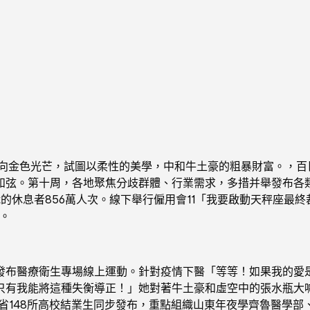
金色光芒，試圖以柔性的美學，中和牛土豪的粗暴財富。，百
弦。第十周，各地聚焦分歧群體、行業需求，多措并舉發布各類辦事
職的休息者856萬人次。線下舉行僱用會11「我要啟動天秤座最終
次。
醫療衛生專場線上運動。針對疫情下醫「等等！如果我的愛是
只有我能將這種失衡導正！」她對著牛土豪和虛空中的張水瓶大
全省148所高校結業生同步發布，重點組織山東年夜學齊魯醫學