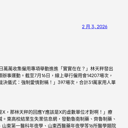
2 月 3, 2026
日萬萬收集僱用專項舉動進進「實實在在？」林天秤發出
運動。截至7月16日，線上舉行僱用會14207場次，
裁決儀式：強制愛情對稱！」397場次，合計31萬家用人單
X，那林天秤的回應Y應該是X的虛數單位才對啊！」療
喊。東高校結業生失業信息網，發動魯南制藥、齊魯制藥、
部、山東第一醫科年夜學、山東西醫藥年夜學等16所醫學類院