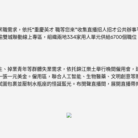
需求，依托“重慶英才 職等您來”收集直播招人招才公共辦事平
渝雙城聯動線上專區，組織兩地334家用人單元供給6700個
、掉業青年等群體失業需求，依托錦江樂土舉行晚間僱用會，建
張一元美金。僱用區，聯合人工智能、生物醫藥、文明創意等財產
試圖包裹並壓制水瓶座的怪誕藍光。布閔聲直播間，展開直播帶