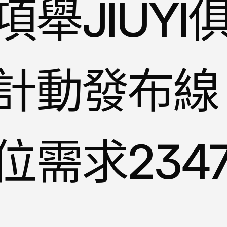
舉JIUYI
計動發布線
位需求234