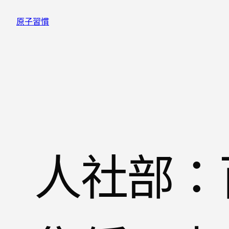
跳
原子習慣
至
主
要
內
容
人社部：