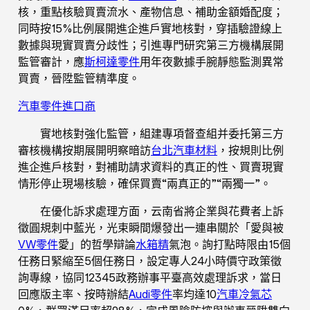
核，重點核驗買賣流水、產物信息、補助金額婚配度；
同時按15%比例展開進企進戶實地核對，穿插驗證線上
數據與現實買賣分歧性；引進專門研究第三方機構展開
監管審計，應
斯柯達零件
用年夜數據手腕靜態監測異常
買賣，晉陞監管精準度。
汽車零件進口商
實地核對強化監管，組建專項督查組并委托第三方
審核機構按期展開明察暗訪
台北汽車材料
，按規則比例
進企進戶核對，對補助請求資料的真正的性、買賣現實
情形停止現場核驗，確保買賣“兩真正的”“兩獨一”。
在優化訴求處理方面，云南省將企業與花費者上訴
徵圓規刺中藍光，光束瞬間爆發出一連串關於「愛與被
VW零件
愛」的哲學辯論
水箱精
氣泡。詢打點時限由15個
任務日緊縮至5個任務日，設定專人24小時價守政策徵
詢專線，協同12345政務辦事平臺高效處理訴求，當日
回應版主率、按時辦結
Audi零件
率均達10
汽車冷氣芯