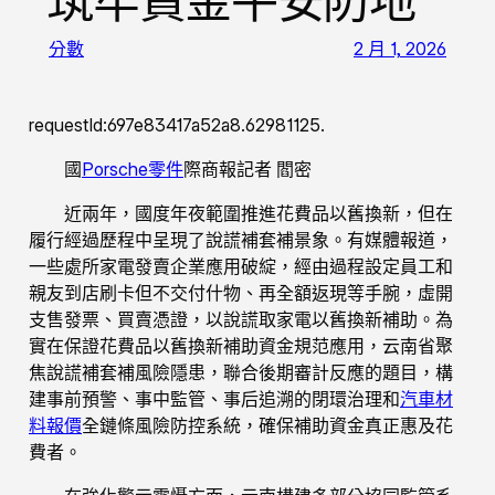
筑牢資金平安防地
分數
2 月 1, 2026
requestId:697e83417a52a8.62981125.
國
Porsche零件
際商報記者 閻密
近兩年，國度年夜範圍推進花費品以舊換新，但在
履行經過歷程中呈現了說謊補套補景象。有媒體報道，
一些處所家電發賣企業應用破綻，經由過程設定員工和
親友到店刷卡但不交付什物、再全額返現等手腕，虛開
支售發票、買賣憑證，以說謊取家電以舊換新補助。為
實在保證花費品以舊換新補助資金規范應用，云南省聚
焦說謊補套補風險隱患，聯合後期審計反應的題目，構
建事前預警、事中監管、事后追溯的閉環治理和
汽車材
料報價
全鏈條風險防控系統，確保補助資金真正惠及花
費者。