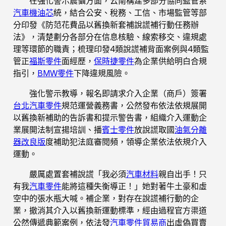
在強化警示震懾方面，云南構建多部分協同監管系
汽車機油芯
統，結合公安、稅務、工信、市場監管等部
分印發《防范花費品以舊換新套補說謊補行動任務辦
法》，清楚劃分各部分在信息核驗、線索移交、違規處
理等環節的職責；梳理印發4類說謊補背面案例與4類監
管正
福斯零件
面經歷，
保時捷零件
為企業供給明白合規
指引，
BMW零件
下降違規風險。
強化警示教導，報名即請求介入企業（商戶）簽署
台北汽車零件
規范運營義務書，公然發布依法依規展開
以舊換新補助的告訴書和提示警告書，組織介入運動企
業展開法制宣揚培訓、播
賓士零件
放說謊取國
油氣分離
器改良版
度補助犯法庭審閱頻，領導企業依法依規介入
運動。
嚴厲處置套補說謊「我必須
汽車材料
親自出手！只
有我
汽車零件
能將這種失衡導正！」她對著牛土豪和虛
空中的張水瓶大喊。補企業，對存在說謊補行動的企
業，撤消其介入以舊換新運動標準，經由過程官方渠道
公然傳遞典範案例，依法發
汽車零件貿易商
出虛偽買賣