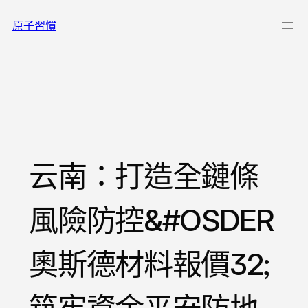
跳
原子習慣
至
主
要
內
容
云南：打造全鏈條
風險防控&#OSDER
奧斯德材料報價32;