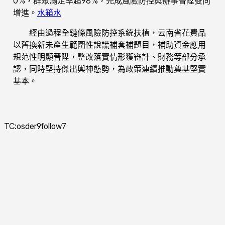
0%，群眾滿足率超98%，完成風險防控與辦事晉陞雙向
增進。
水箱水
經由過程全鏈條風險防控系統扶植，云南省花費品
以舊換新未產生範圍性說謊補套補題目，補助資金應用
規范性明顯晉陞，整改落實情形獲審計、財務等部分承
認，同時堅持傑出輿神態勢，為政策連續推動奠基堅實
基本。
TC:osder9follow7