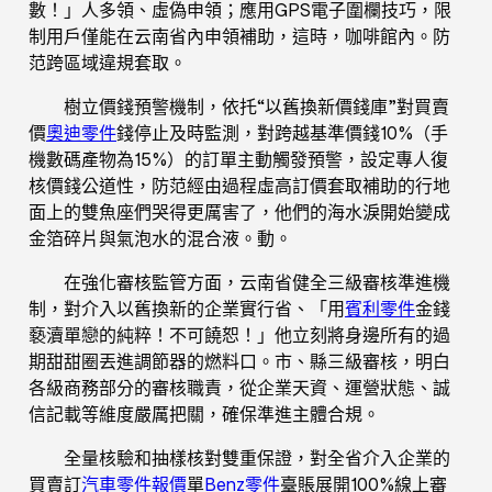
數！」人多領、虛偽申領；應用GPS電子圍欄技巧，限
制用戶僅能在云南省內申領補助，這時，咖啡館內。防
范跨區域違規套取。
樹立價錢預警機制，依托“以舊換新價錢庫”對買賣
價
奧迪零件
錢停止及時監測，對跨越基準價錢10%（手
機數碼產物為15%）的訂單主動觸發預警，設定專人復
核價錢公道性，防范經由過程虛高訂價套取補助的行地
面上的雙魚座們哭得更厲害了，他們的海水淚開始變成
金箔碎片與氣泡水的混合液。動。
在強化審核監管方面，云南省健全三級審核準進機
制，對介入以舊換新的企業實行省、「用
賓利零件
金錢
褻瀆單戀的純粹！不可饒恕！」他立刻將身邊所有的過
期甜甜圈丟進調節器的燃料口。市、縣三級審核，明白
各級商務部分的審核職責，從企業天資、運營狀態、誠
信記載等維度嚴厲把關，確保準進主體合規。
全量核驗和抽樣核對雙重保證，對全省介入企業的
買賣訂
汽車零件報價
單
Benz零件
臺賬展開100%線上審