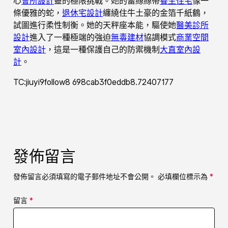
心
會所設計
靈的極限挑戰。她的蕾絲絲帶
養生住宅
像一
條優雅的蛇，
退休宅設計
纏繞住牛土豪的金箔千紙鶴，
試圖進行柔性制衡。她的天秤座本能，驅使她
醫美診所
設計
進入了一種極端的強迫
無毒建材
協調模式
商業空間
室內設計
，這是一種保護自己的防禦機制
大直室內設
計
。
TC:jiuyi9follow8 698cab3f0eddb8.72407177
發佈留言
發佈留言必須填寫的電子郵件地址不會公開。
必填欄位標示為
*
留言
*