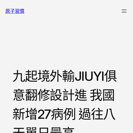
跳
原子習慣
至
主
要
內
容
九起境外輸JIUYI俱
意翻修設計進 我國
新增27病例 過往八