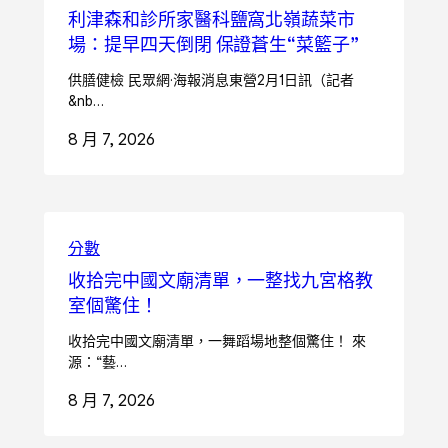
利津森和診所家醫科鹽窩北嶺蔬菜市
場：提早四天倒閉 保證蒼生“菜籃子”
供膳健檢 民眾網·海報消息東營2月1日訊（記者
&nb…
8 月 7, 2026
分數
收拾完中國文廟清單，一整找九宮格教
室個驚住！
收拾完中國文廟清單，一舞蹈場地整個驚住！ 來
源：“藝…
8 月 7, 2026