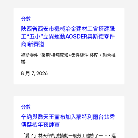
分數
陜西省西安市機械冶金建材工會搭建職
工“五小”立異運動AOSDER奧斯德零件
商I新賽道
福斯零件 “采用‘接觸感知+柔性緩沖’裝配，聯合機
械…
8 月 7, 2026
分數
辛納與喬天王宣布加入蒙特利爾台北秀
傳健檢年夜師賽
「愛？」林天秤的臉抽動一般勞工體檢了一下，巡