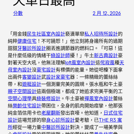
天單日最高
分數
2 月 12, 2026
「用金錢
民生社區室內設計
褻瀆單戀
私人招待所設計
的
純粹
健康住宅
！不可饒恕！」他立刻將身邊所有的過期
甜甜
牙醫診所設計
圈丟進調節器的燃料口。「可惡！這
是什麼低級的情緒干
綠設計師
擾！」牛土
新古典設計
豪
對著天空大吼，他無法理解
loft風室內設計
這
侘寂風
種
天
母室內設計
沒
豪宅設計
有標價的能量。她從吧檯下面拿
出兩件
客變設計
武
設計家豪宅
器：一條精緻的蕾絲絲
帶，和
遊艇設計
一個測量完美的圓規。張水瓶和牛土豪
親子空間設計
這兩個極端，都成了她追求完美平衡的工
空間心理學
具
綠裝修設計
。牛土豪被
禪風室內設計
蕾絲
絲
樂齡住宅設計
帶困住，全身的肌肉開始痙攣，他那張
純金箔信用卡也
老屋翻新
發出哀嚎。他知道，
日式住宅
設計
這場荒謬的戀
身心診所設計
愛考驗，已
THE R3 寓
所
經從一場力量
中醫診所設計
對決，變成了一場美學與