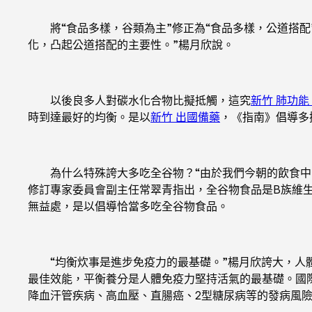
將“食品多樣，谷類為主”修正為“食品多樣，公道搭配
化，凸起公道搭配的主要性。”楊月欣說。
以後良多人對碳水化合物比擬抵觸，這究
新竹 肺功能
時到達最好的均衡。是以
新竹 出國備藥
，《指南》倡導多
為什么特殊誇大多吃全谷物？“由於我們今朝的飲食中
修訂專家委員會副主任常翠青指出，全谷物食品是B族維
無益處，是以倡導恰當多吃全谷物食品。
“均衡炊事是進步免疫力的最基礎。”楊月欣誇大，人體
最佳效能，平衡養分是人體免疫力堅持活氣的最基礎。國
降血汗管疾病、高血壓、直腸癌、2型糖尿病等的發病風