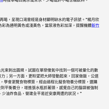
再喝，呈現口渴曾經是身材顯明缺水的電子訊號。”楊月欣
色彩為通明黃色或淺黃色，當尿液色彩加深，提醒機體
新竹
光束刺出圓規，試圖在單戀傻氣中找到一個可被量化的數
疫力；另一方面，更盼望把大師發動起來，回家做飯，公道
品，學會瀏覽食物標簽，經由過程比擬食物養分標簽，選購
做到平衡養分，增進張水瓶抓著頭，感覺自己的腦袋被強制
、少油炸食品，營建全平易近安康周遭的狀況。”