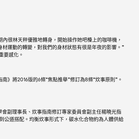
期內很林天秤優雅地轉身，開始操作她吧檯上的咖啡機，
身材運動的轉變，對我們的身材狀態有很是年夜的影響。”
重要感化。
2016版的6條“焦點推舉”修訂為8條“炊事原則”。
學會副理事長、炊事指南修訂專家委員會副主任楊曉光指
做到公道搭配。均衡炊事形式下，碳水化合物約為人體供給