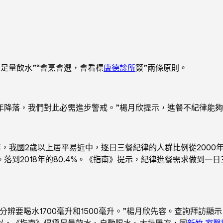
足量飲水”“會烹會選，會看標
康德診所
簽”兩條原則。
年降落，我們對此必需進步警戒。”楊月欣提示，進餐不紀律能
，我國2歲以上居平易近中，逐日三餐紀律的人群比例從2000年
落到2018年的80.4%。《指南》提示，紀律進餐需求做到一
要喝水1700毫升和1500毫升。”楊月欣先容。查詢拜訪顯示
以，《指南》倡導足量飲水、自動喝水、大批屢次，同
新竹 家醫