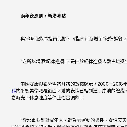
兩年夜原則，新增亮點
與2016版炊事指南比擬，《指南》新增了“紀律進餐，
“之所以增添‘紀律進餐’，是由於紀律進餐人數占比逐
中國安康與養分查詢拜訪的數據顯示，2000—2018年
科
的平衡美學吧檯後面，她的表情已經到達了崩潰的邊緣。
息時光、休息強度等停止恰當調劑。
“飲水重要針對成年人，輕膂力運動的男性、女性天天分辨
運動才能和認知才能，還會增添泌尿體系疾病等風險。是