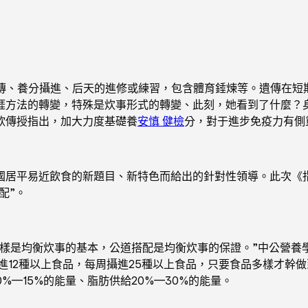
傳、養分攝進、后天的進修或練習，包含體育錘煉等。遺傳在短
涯方法的轉變，特殊是炊事形式的轉變、此刻，她看到了什麼？
欣傳授指出，加大力度基礎養
安慎 健檢
分，對于進步免疫力有側
易近飲食的新題目、新特色而給出的針對性領導。此次《指南》將
配”。
是均衡炊事的基本，公道搭配是均衡炊事的保證。”中公營養
進12種以上食品，每周攝進25種以上食品，只要食品多樣才幹
0%—15%的能量、脂肪供給20%—30%的能量。