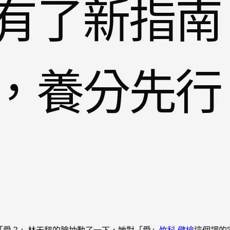
有了新指南
，養分先行
「愛？」林天秤的臉抽動了一下，她對「愛」
竹科 健檢
這個詞的