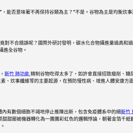
”，能否意味著不再保持谷類為主？“不是。谷物為主是均衡炊
竟對不合錯誤呢？國際外研討發明，碳水化合物攝進量過高和過
攝進全谷物。
，
新竹 肺功能
精制谷物吃得太多了，如許會直接招致瘦削、糖
生素、炊事纖維等的主要起源，在預防慢性病、增進人體安康方
內有數個細胞不竭地停止推陳出新，包含免疫體系中的細
新竹
際甜甜圈被機器轉化為一團團彩虹色的邏輯悖論，朝著金箔千紙
險。