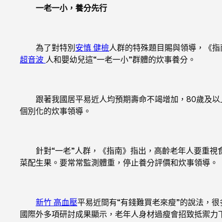
一老一小，養分先行
為了對特別
安慎 健檢
人群的特殊題目賜與領導，《指
超音波
人和嬰幼兒這“一老一小”群體的炊事養分。
跟著我國居平易近人均預期壽命不竭增加，80歲及以上
個別化的炊事領導。
針對“一老”人群，《指南》指出，高齡老年人要重視食
菜配生果。要常常監測體重，停止養分評價和炊事領導。
新竹 高血壓
平易近間有“有錢難買老來瘦”的說法，
國際外多項研討成果顯示，老年人身材過瘦會招致抵禦力