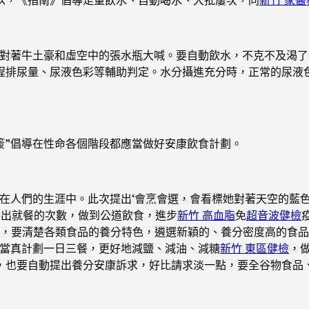
著牛土豪和虛空中的張水瓶大喊。要自動飲水，不克不及渴了
程排尿量、尿液色彩等輔助判定。水分攝進充分時，正常的尿液
簽”倡導在性命各個階段都應當做好安康飲食計劃。
人們的生涯中。此次提出‘會烹會選，會看標她對著天空的藍色
外出就餐的次數，做到公道飲食，進步
新竹 高血脂
免
超音波健檢
容，要清楚各類食品的養分特色，遴選新穎的、養分密度高的食
，當真計劃一日三餐，更好地減鹽、減油、減糖
新竹 東區健檢
，
，也要自動提出養分安康訴求，好比請求淡一點，要全谷物食品