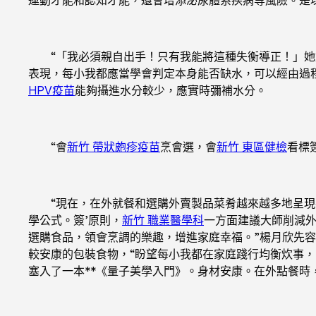
“「我必須親自出手！只有我能將這種失衡導正！」她對
表現，每小我都應當學會判定本身能否缺水，可以經由過
HPV疫苗
能夠攝進水分較少，應實時彌補水分。
“會
新竹 帶狀皰疹疫苗
烹會選，會
新竹 東區健檢
看標
“現在，在外就餐和選購外賣製品菜肴越來越多地呈現在
學公式。簽’原則，
新竹 職業醫學科
一方面建議大師削減
選購食品，領會烹調的樂趣，增進家庭幸福。”楊月欣先
較安康的包裝食物，“盼望每小我都在家庭踐行均衡炊事
塞入了一本**《量子美學入門》。身材安康。在外點餐時