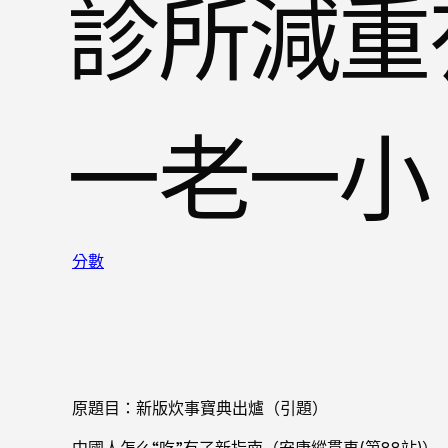
診所減重
一老一小
分數
原題目：新版炊事寶典出爐（引題）
中國人怎么“吃”有了新指南（安康縱貫車(第88站)）