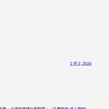
2 月 2, 2026
定義，必須是情感比例對等。（主題
新竹 成人健檢
）