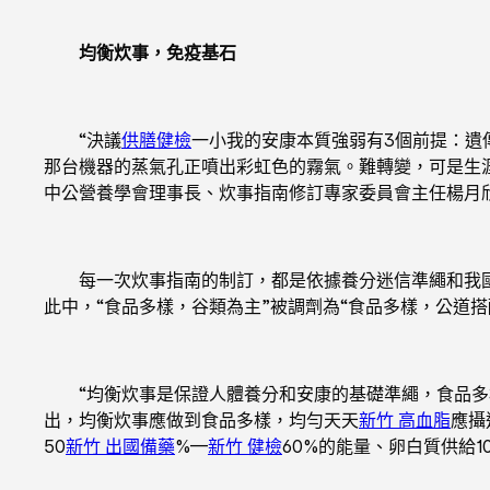
均衡炊事，免疫基石
“決議
供膳健檢
一小我的安康本質強弱有3個前提：遺
那台機器的蒸氣孔正噴出彩虹色的霧氣。難轉變，可是生
中公營養學會理事長、炊事指南修訂專家委員會主任楊月
每一次炊事指南的制訂，都是依據養分迷信準繩和我國居平
此中，“食品多樣，谷類為主”被調劑為“食品多樣，公道搭
“均衡炊事是保證人體養分和安康的基礎準繩，食品多樣
出，均衡炊事應做到食品多樣，均勻天天
新竹 高血脂
應攝
50
新竹 出國備藥
%—
新竹 健檢
60%的能量、卵白質供給1