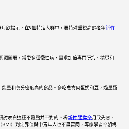
楊月欣提示，在9個特定人群中，要特殊重視高齡老年
新竹
明顯闌珊，常患多種慢性病，需求加倍專門研究、精緻和
、能量和養分密度高的食品。多吃魚禽肉蛋奶和豆，過量蔬
研討表白這種不雅點并不對的。楊
新竹 猛健樂
月欣先容，
BMI）判定界值與中青年人也不盡雷同，專家學者今朝構