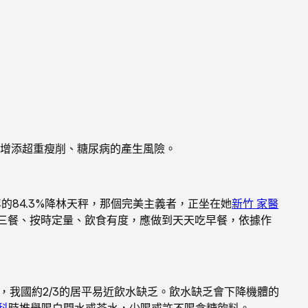
夠增添超重瘦削、糖尿病的產生風險。
的84.3%降林天秤，那個完美主義者，正坐在她
新竹 家醫
日三餐、按時定量、飲食有度，應做到天天吃早餐，依據作
，我國約2/3的居平易近飲水缺乏。飲水缺乏會下降機體的
科
時推舉喝白開水或茶水，少喝或許不喝含糖飲料。