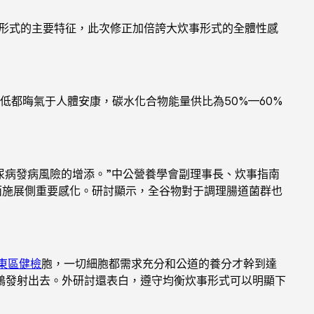
事形式的主要特征，此次修正加倍誇大炊事形式的全體性感
低都晦氣于人體安康，碳水化合物能量供比為50%—60%
尿病發病風險的增添。”中公營養學會副理事長、炊事指南
面施展側重要感化。研討顯示，全谷物對于調理腸道菌群也
 東區健檢
胞，一切細胞都需求充分和公道的養分才幹到達
鶴發射出去。外研討還表白，遵守均衡炊事形式可以明顯下