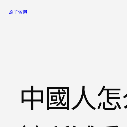
跳
原子習慣
至
主
要
內
容
中國人怎