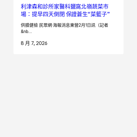
利津森和診所家醫科鹽窩北嶺蔬菜市
場：提早四天倒閉 保證蒼生“菜籃子”
供膳健檢 民眾網·海報消息東營2月1日訊（記者
&nb…
8 月 7, 2026