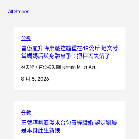
All Stories
分數
曾億嵐升降桌嚴控體重在49公斤 范文芳
當媽媽后與身體息爭：把秤丟失落了
林天秤，這位被失衡Herman Miller Aer…
8 月 8, 2026
分數
王弢謀劃浪漫求台包養經驗婚 認定劉璇
是本身此生新娘