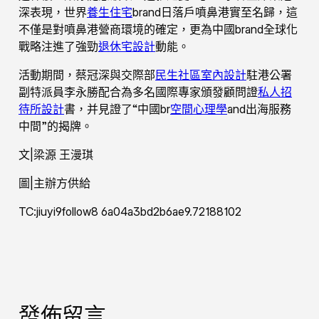
深表現，世界
養生住宅
brand日落戶噴鼻港實至名歸，這
不僅是對噴鼻港營商環境的確定，更為中國brand全球化
戰略注進了強勁
退休宅設計
動能。
活動期間，蔡冠深與交際部
民生社區室內設計
駐港公署
副特派員李永勝配合為多名國際專家頒發顧問證
私人招
待所設計
書，并見證了“中國br
空間心理學
and出海服務
中間”的揭牌。
文|梁源 王漫琪
圖|主辦方供給
TC:jiuyi9follow8 6a04a3bd2b6ae9.72188102
發佈留言