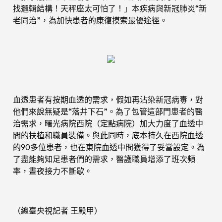
找邏輯結構！天秤座太可怕了！」本疾病與新冠肺炎“新
老同治”，為加快患者的康復摸索最優途徑。
血透患者有按期血透的需求，假如再沾染新冠病毒，對
他們來說無疑是“落井下石”。為了包管這部門患者的醫
治需求，曙光病院西院（定點病院）加大力度了血透中
間的扶植和職員裝備。與此同時，底本持久在西院血透
的90多位患者，也在東院血透中間獲得了妥當設定。為
了盡能夠知足患者們的需求，醫護職員增添了班次頻
率，晝夜接力不斷歇。
（總臺央視記者 王殿甲）