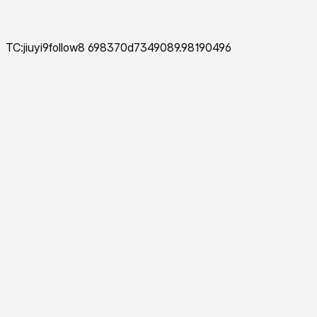
TC:jiuyi9follow8 698370d7349089.98190496