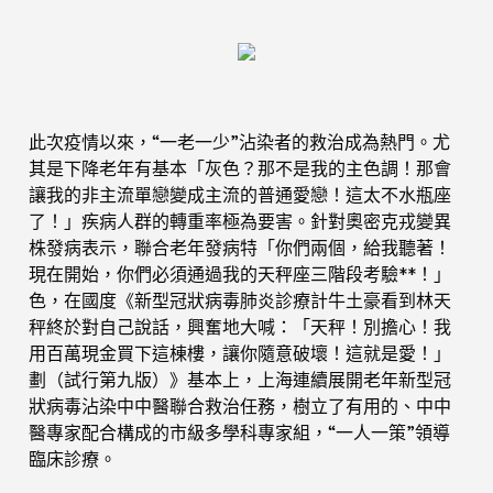
此次疫情以來，“一老一少”沾染者的救治成為熱門。尤
其是下降老年有基本「灰色？那不是我的主色調！那會
讓我的非主流單戀變成主流的普通愛戀！這太不水瓶座
了！」疾病人群的轉重率極為要害。針對奧密克戎變異
株發病表示，聯合老年發病特「你們兩個，給我聽著！
現在開始，你們必須通過我的天秤座三階段考驗**！」
色，在國度《新型冠狀病毒肺炎診療計牛土豪看到林天
秤終於對自己說話，興奮地大喊：「天秤！別擔心！我
用百萬現金買下這棟樓，讓你隨意破壞！這就是愛！」
劃（試行第九版）》基本上，上海連續展開老年新型冠
狀病毒沾染中中醫聯合救治任務，樹立了有用的、中中
醫專家配合構成的市級多學科專家組，“一人一策”領導
臨床診療。