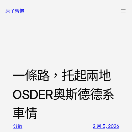
跳
原子習慣
至
主
要
內
容
一條路，托起兩地
OSDER奧斯德德系
車情
分數
2 月 3, 2026