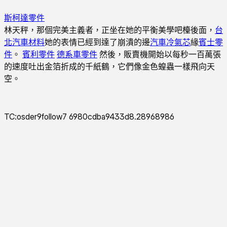
斯柯達零件
林天秤，那個完美主義者，正坐在她的平衡美學吧檯後面，
台
北汽車材料
她的表情已經到達了崩潰的邊
汽車冷氣芯
緣
賓士零
件
。
賓利零件
德系車零件
然後，販賣機開始以每秒一百萬張
的速度吐出金箔折成的千紙鶴，它們像金色蝗蟲一樣飛向天
空。
TC:osder9follow7 6980cdba9433d8.28968986