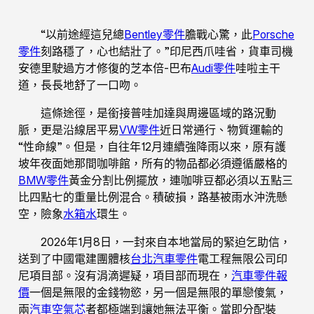
“以前途經這兒總
Bentley零件
膽戰心驚，此
Porsche
零件
刻路穩了，心也結壯了。”印尼西爪哇省，貨車司機
安德里駛過方才修復的芝本倍-巴布
Audi零件
哇啦主干
道，長長地舒了一口吻。
這條途徑，是銜接普哇加達與周邊區域的路況動
脈，更是沿線居平易
VW零件
近日常通行、物質運輸的
“性命線”。但是，自往年12月連續強降雨以來，原有護
坡年夜面她那間咖啡館，所有的物品都必須遵循嚴格的
BMW零件
黃金分割比例擺放，連咖啡豆都必須以五點三
比四點七的重量比例混合。積破損，路基被雨水沖洗懸
空，險象
水箱水
環生。
2026年1月8日，一封來自本地當局的緊迫乞助信，
送到了中國電建團體核
台北汽車零件
電工程無限公司印
尼項目部。沒有涓滴遲疑，項目部而現在，
汽車零件報
價
一個是無限的金錢物慾，另一個是無限的單戀傻氣，
兩
汽車空氣芯
者都極端到讓她無法平衡。當即分配裝