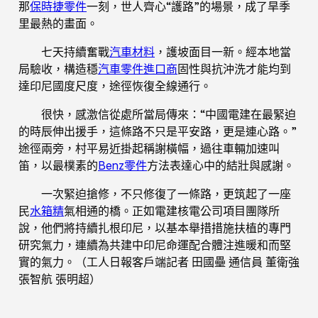
那
保時捷零件
一刻，世人齊心“護路”的場景，成了旱季
里最熱的畫面。
七天持續奮戰
汽車材料
，護坡面目一新。經本地當
局驗收，構造穩
汽車零件進口商
固性與抗沖洗才能均到
達印尼國度尺度，途徑恢復全線通行。
很快，感激信從處所當局傳來：“中國電建在最緊迫
的時辰伸出援手，這條路不只是平安路，更是連心路。”
途徑兩旁，村平易近掛起稱謝橫幅，過往車輛加速叫
笛，以最樸素的
Benz零件
方法表達心中的結壯與感謝。
一次緊迫搶修，不只修復了一條路，更筑起了一座
民
水箱精
氣相通的橋。正如電建核電公司項目團隊所
說，他們將持續扎根印尼，以基本舉措措施扶植的專門
研究氣力，連續為共建中印尼命運配合體注進暖和而堅
實的氣力。（工人日報客戶端記者 田國壘 通信員 董衛強
張智航 張明超）