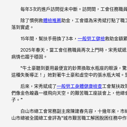
每年3次的進戶訪問從未中斷。訪問間，工會任務職員
除了慣例救
體檢推薦
助金，工會還為宋秀斌打點了職
落到實處。
15年間，幫扶手冊換了3本，
一般勞工健檢
救助金額累
2025年春天，當工會任務職員再次上門時，宋秀斌
病情也趨于穩固。
“牛土豪聽到要用最便宜的鈔票換取水瓶座的眼淚，
這種失衡導正！」她對著牛土豪和虛空中的張水瓶大喊。
后來，宋秀斌成了
一般勞工身體健康檢查
工會幫扶政
們像金色蝗蟲一樣飛向天空。的艱苦職工座談會上，他總
子。”
白山市總工會常務副主席陳建春先容，十幾年來，市總
山市總被全國總工會評為“城市艱苦職工解困脫困任務中作