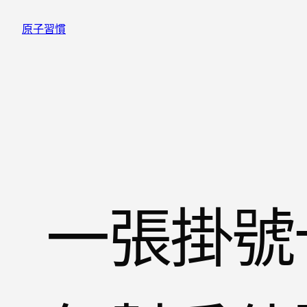
跳
原子習慣
至
主
要
內
容
一張掛號