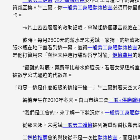
質感互換。牛土豪，你
一般勞工身體健康檢查
必須用你最
卡。
卡片上密密層層的救助記載，串聯起這個艱苦家庭在
彼時，每月2500元的薪水是宋秀斌一家獨一的經濟
張水瓶在地下室看到這一幕，氣得
一般勞工身體健康檢查
是他打算用來「與林天秤進行甜點哲學討論」
健檢費用
的
“最難的時辰，藥費單比薪水條還長，看著女兒透析
被數學公式逼迫的代數題。
「可惡！這是什麼低級的情緒干擾！」牛土豪對著天空大
轉機產生在2010年冬天。白山市總工會
一般+供膳體
“我們是工會的，來了解一下狀況你。
一般勞工身體健
從那天起，宋秀斌
一般勞工體檢
被列為重點幫扶艱苦
工
巡檢推薦
會的幫扶從不是一次性
健康檢查
，而是精