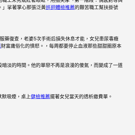
。」挲著掌心那張泛黃
巡迴體檢推薦
的艱苦職工幫扶掛號
服藥復查，老婆5次手術后損失休息才能，女兒患尿毒癥
薦
財富庸俗化的憤怒。，每周都要停止血液那些甜甜圈原本
段暗淡的時間。他的單戀不再是浪漫的傻氣，而變成了一道
默默吸煙，桌上
健檢推薦
擺著女兒當天的透析繳費單。