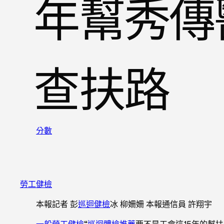
年幫秀傳
查扶路
分數
勞工健檢
本報記者 彭
巡迴健檢
冰 柳姍姍 本報通信員 許翔宇
一般勞工健檢
“
巡迴體檢推薦
要不是工會這15年的幫