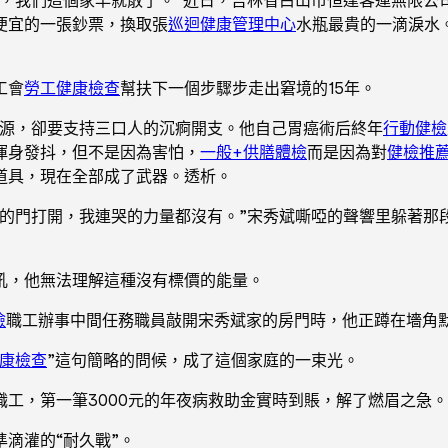
便宜的一張鈔票，換取張
巡迴健康管理中心
水瓶最貴的一滴淚水
工會
勞工健康檢查
幫扶下一個步驟步走出窘境的15年。
起源，卻要支持三口人的沉痾開支。他自己胃癌術后終年
行動健檢
渾身發抖，但不是因為害怕，
一般+供膳體檢
而是因為對
健檢推
道具，現在全部成了武器。透析。
室的門打開，我連哭的力量都沒有。”宋秀斌嘶啞的聲響里躲著那
吼，他無法理解這種沒有標價的能量。
檢
職工辦事中間任務職員敲開宋秀斌家的房門時，他正蹲在墻角
康檢查
”這句簡略的問候，成了這個家庭的一束光。
職工，第一筆3000元的年夜病救助金實時到賬，解了燃眉之急。
準滴灌的“耐久戰”。