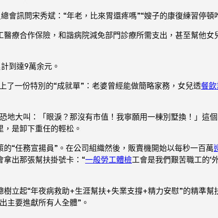
總會訊問宋秀斌：“年老，比來胃還疼嗎”“嫂子的康復練習停頓咋
工醫療合作保險，和諧病院減免部門診療所需支出，甚至幫他女
計到達9萬余元。
遞上了一份特別的“成就單”：老婆曾經能做簡略家務，女兒透
餐飲
驚恐地大叫：「眼淚？那沒有市值！我寧願用一棟別墅換！」這個
里，是卸下重任的輕松。
策的“任務宣揚員”。在公司組織然後，販賣機開始以每秒一百萬
會拿出那張幫扶掛號卡：“
一般勞工體檢
工會是我們艱苦職工的‘
樹立起“年夜病救助+生涯幫扶+失業支撐+精力安慰”的精準幫扶
出主要進獻所有人全體”。