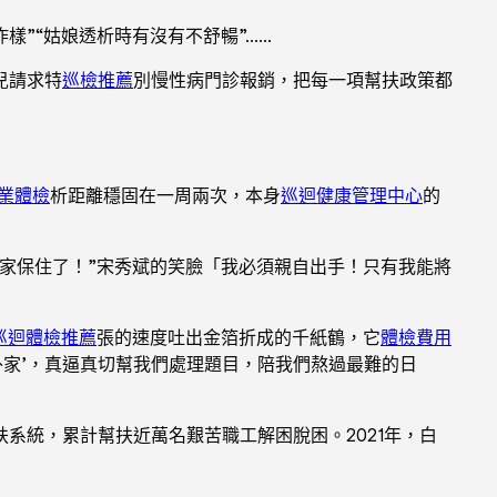
樣”“姑娘透析時有沒有不舒暢”……
兒請求特
巡檢推薦
別慢性病門診報銷，把每一項幫扶政策都
業體檢
析距離穩固在一周兩次，本身
巡迴健康管理中心
的
家保住了！”宋秀斌的笑臉「我必須親自出手！只有我能將
巡迴體檢推薦
張的速度吐出金箔折成的千紙鶴，它
體檢費用
外家’，真逼真切幫我們處理題目，陪我們熬過最難的日
系統，累計幫扶近萬名艱苦職工解困脫困。2021年，白