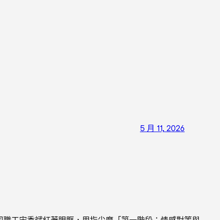
5 月 11, 2026
公司職工宋秀斌紅著眼眶，用指尖摩「第一階段：情感對等與