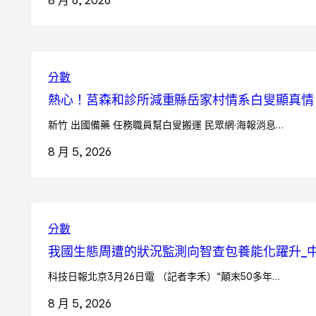
分數
熱心！莒森和診所減重縣岳家村情系白叟顯真情
新竹 出國備藥 任務職員幫白叟搬運 民眾網·海報消息…
8 月 5, 2026
分數
我國生態周遭的狀況監測向智查包養能化躍升_
科技日報北京3月26日電 （記者李禾）“顛末50多年…
8 月 5, 2026