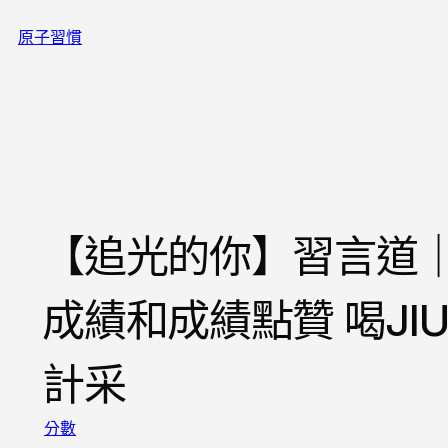
跳
原子習慣
至
主
要
內
容
【追光的你】習言道
成績和成績點贊 喝JI
計采
分數