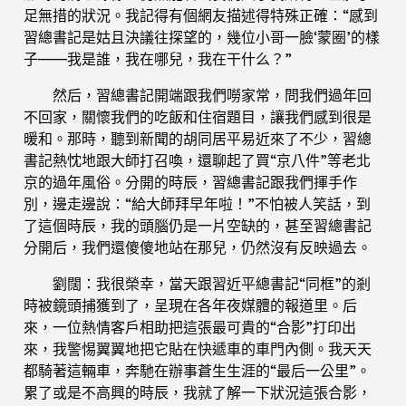
足無措的狀況。我記得有個網友描述得特殊正確：“感到
習總書記是姑且決議往探望的，幾位小哥一臉‘蒙圈’的樣
子——我是誰，我在哪兒，我在干什么？”
然后，習總書記開端跟我們嘮家常，問我們過年回
不回家，關懷我們的吃飯和住宿題目，讓我們感到很是
暖和。那時，聽到新聞的胡同居平易近來了不少，習總
書記熱忱地跟大師打召喚，還聊起了買“京八件”等老北
京的過年風俗。分開的時辰，習總書記跟我們揮手作
別，邊走邊說：“給大師拜早年啦！”不怕被人笑話，到
了這個時辰，我的頭腦仍是一片空缺的，甚至習總書記
分開后，我們還傻傻地站在那兒，仍然沒有反映過去。
劉闊：我很榮幸，當天跟習近平總書記“同框”的剎
時被鏡頭捕獲到了，呈現在各年夜媒體的報道里。后
來，一位熱情客戶相助把這張最可貴的“合影”打印出
來，我警惕翼翼地把它貼在快遞車的車門內側。我天天
都騎著這輛車，奔馳在辦事蒼生生涯的“最后一公里”。
累了或是不高興的時辰，我就了解一下狀況這張合影，