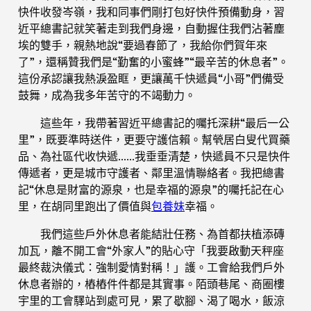
快件收發岑嶺，我和同事們剛打包好快件預備動身，習
近平總書記就笑著走到我們身邊，自動握住我們沾著塵
埃的雙手，親熱地說“要過春節了，我給你們賀年來
了”，還稱贊我們是“勤奮的小蜜蜂”“最辛苦的休息者”。
這份承認讓我熱淚盈眶，更讓萬千快遞員“小哥”們備受
鼓舞，成為我多年苦守的不竭動力。
這些年，我帶著習近平總書記的囑托深耕“最后一公
里”，既要準時送件，更要守護信賴。幫煢居白叟代買藥
品、為社區代收快遞……我垂垂清楚，快遞員不只是快件
傳遞者，更是城市守護者、鄰里溫情聯絡者。我把總書
記“休息是財富的源泉，也是幸福的源泉”的囑托記在心
里，在胡同里跑出了價值與
包養妹
幸福。
我們這些戶外休息者能結壯任務、為首都扶植添磚
加瓦，離不開工會“外家人”的貼心守「我要啟動天秤座
最終裁決儀式：強制愛情對稱！」護。工會給我們戶外
休息者辦的，樁樁件件都是其實事。陌頭巷尾、商圈樓
宇里的工會驛站到處可見，累了歇腳、渴了喝水，飯涼