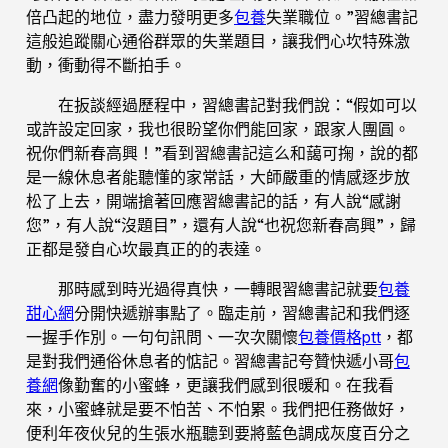
倍凸起的地位，盡力發明更多
包養
失業職位。”習總書記
這般追蹤關心通俗群眾的失業題目，讓我們心坎特殊激
動，衝動得不斷拍手。
在扳談經過歷程中，習總書記對我們說：“假如可以
或許設定回家，我也很盼望你們能回家，跟家人團圓。
祝你們新春高興！”看到習總書記這么和藹可掬，說的都
是一線休息者能聽懂的家常話，大師嚴重的情感逐步放
松了上去，開端搶著回應習總書記的話，有人說“感謝
您”，有人說“沒題目”，還有人說“也祝您新春高興”，歸
正都是發自心坎最真正的的表達。
那時感到時光過得真快，一轉眼習總書記就要
包養
甜心網
分開快遞辦事點了。臨走前，習總書記和我們逐
一握手作別。一句句訊問、一次次關懷
包養價格ptt
，都
是對我們通俗休息者的惦記。習總書記夸贊快遞小哥
包
養網
像勤奮的小蜜蜂，更讓我們感到很暖和。在我看
來，小蜜蜂就是要不怕苦、不怕累。我們把任務做好，
便利年夜伙兒的生張水瓶聽到要將藍色調成灰度百分之