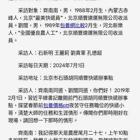
采訪對象：齊南南，男， 1988年2月生，內蒙古赤
峰人，北京“最美快遞員”，北京順豐速運無限公司收派
員。劉闊，男， 1989年
包養網比較
2月生，河北新樂
人，“全國優良農人工”，北京順豐速運無限公司收派
員。
采訪人：石新明 王麗莉 劉貴軍 孔德超
采訪每日天期：2024年7月1日
采訪地址：北京市石頭胡同順豐快遞辦事點
采訪人：齊南南同道、劉闊同道，你們好！ 2019年
2月1日，習近平總書記離開前門石頭胡同順豐快遞辦事
點，探望春節前
包養價格ptt
夜苦守任務職位的快遞小
哥，清楚大師的任務和生涯情形。傳聞你們那時剛好在
現場，請回想一下那時的情形。
齊南南：我記得那天是農歷尾月二十七，上午10點