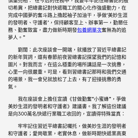
慎重亮相：“在今后的任務中，我要牢牢記住總書記的殷
切希冀，把總書記對快遞職工的關心化作強盛動力，在
完成中國夢的奮斗路上擼起袖子加油干，爭做‘美妙生涯
的發明者、守護者’，保持顧客至上、辦事第一，勤懇任
務、勤奮致富，盡力做新時期發
包養網單次
奮無為的追
夢人。”
劉闊：此次座談會一開端，就播放了習近平總書記
的新年賀詞，還有春節前夜習總書記探望我們的記憶和
圖片。對我而言，在這么穩重的場所講話是一次挑釁，
心里一向很嚴重。可是，看到習總書記那時和我們交通
的場景，我一會兒就放松了上去，有了迎接挑釁的勇
氣。
我在座談會上擔任宣讀《甘做勤奮“小蜜蜂”，爭做
美妙生涯的發明者和守護者》建議書。我了解這份建議
是向300萬名快遞行業職工收回的，宣讀得特殊當真：
牢牢記住習近平總書記囑托，做美妙生涯的發明者
和守護者；愛崗敬業，老實休息，做新時期快遞業高東