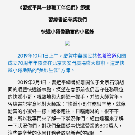
《習近平與一線職工伴侶們》節選
習總書記夸獎我們
快遞小哥像勤奮的小蜜蜂
2019年10月1日上午，慶賀中華國民共
包養管道
和國
成立70周年年夜會在北京天安門廣場盛大舉辦。這是快
遞小哥地點的“美妙生涯”方陣。
2019年2月1日，習近平總書記離開位于北京石頭胡
同的順豐快遞辦事點，探望在春節前夜仍苦守任務職位
的快遞小哥，親熱地與大師逐一握手，并給大師賀年。
習總書記密意地對大師說：“快遞小哥任務很辛勞，就像
勤奮的小蜜蜂一樣，跑來跑往，日曬雨淋的，很不不
難，所以我專門來了解一下狀況你們。經由過程來了解
一下狀況你們，對我們全國從事快遞營業的300萬人，
這些最辛苦的休息任務者致以新春的祝願！”