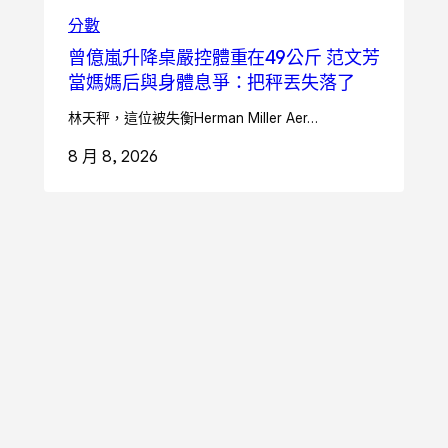
分數
曾億嵐升降桌嚴控體重在49公斤 范文芳
當媽媽后與身體息爭：把秤丟失落了
林天秤，這位被失衡Herman Miller Aer…
8 月 8, 2026