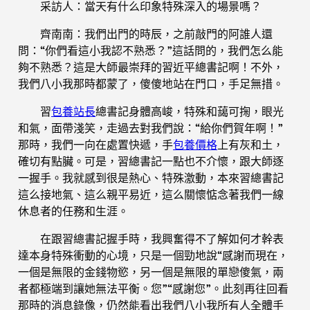
采訪人：當天有什么印象特殊深入的場景嗎？
齊南南：我們出門的時辰，之前敲門的阿誰人還
問：“你們看這小我認不熟悉？”這話問的，我們怎么能
夠不熟悉？這是大師最崇拜的習近平總書記啊！不外，
我們八小我那時都蒙了，傻傻地站在門口，手足無措。
習
包養站長
總書記身體高峻，特殊和藹可掬，眼光
和氣，面帶淺笑，走過去對我們說：“給你們賀年啊！”
那時，我們一向在處置快遞，手
包養價格
上有灰和土，
確切有點臟。可是，習總書記一點也不介懷，跟大師逐
一握手。我就感到很是熱心、特殊激動，本來習總書記
這么接地氣、這么親平易近，這么關懷惦念著我們一線
休息者的任務和生涯。
在跟習總書記握手時，我興奮得不了解如何才幹表
達本身特殊衝動的心境，只是一個勁地說“感謝而現在，
一個是無限的金錢物慾，另一個是無限的單戀傻氣，兩
者都極端到讓她無法平衡。您”“感謝您”。此刻再往回看
那時的消息錄像，仍然能看出我們八小我所有人全體手