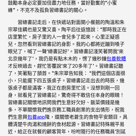
鼓勵本身必定要加倍盡力地任務，當好勤奮的“小蜜
蜂”，不克不及孤負習總書記的關心。
習總書記走后，在快遞站對面開小餐館的陶溫和朱
宗翠佳耦也是又驚又喜。陶平后往返憶說：“那時我正在
店里繁忙，房子里的人一會兒多了起來，心里正疑惑
兒，忽然看到習總書記的身影。我的心都將近蹦到嗓子
眼兒了，喊了一聲‘總書記好’。習總書記淺笑著問我‘來
北京幾年了’，我仍是有點木木的，愣了幾秒鐘
包養軟體
才反映過去，趕忙答覆說‘來了20多年了’。習總書記聽
了，笑著點了頷首。”朱宗翠告知我： “我們這個店面很
小，只能擺下四五張桌子。習總書記走出去的時辰，幾
張桌子都是滿客，我正在廚房里忙活。沒想到剛一回
身，就看見了習總書記，驚奇得不敢信任本身的眼睛！
習總書記關懷地訊問我們生意好欠好、飯菜價錢是幾
多，不單關懷我們進京務工職員創業的支出情形，祝我
們生意興
包養app
隆，還關懷老蒼生的食物平安題目，具
體清楚牛肉湯和燒餅的食材起源。習總書記特殊親平易
近，給正在就餐的顧客賀年，吩咐隨行的任務職員‘別延