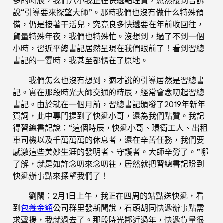
多的時辰，我們八小我正在快遞點理貨，忽然接到告訴
說“引導要來探望大師”。那時我們也沒有做什么特殊預
備，仍是接著干活兒，究竟良多快遞要在年前收回往，
貨量特殊年夜，我們也特殊忙。沒想到，過了不到一個
小時，習近平總書記居然呈現在我們眼前了！看到習總
書記的一霎時，我甚至都愣在了原地。
我們怎么也沒有想到，適才說的引導居然是習總書
記。實在那段時光大師交通的時辰，經常會念叨起習總
書記。由於就在一個月前，習總書記頒發了2019年新年
賀詞，此中專門提到了快遞小哥，還為我們點贊。我記
得習總書記說：“這個時辰，快遞小哥、環衛工人、出租
車司機以及千萬萬萬的休息者，還在辛苦任務，我們要
感激這些美妙生涯的發明者、守護者。大師辛勞了。”哪
了解，就是如許念叨來念叨往，居然就把習總書記盼到
快遞辦事點來探望我們了！
劉闊：2月1日上午，我正在四周的站點送快遞，看
到
包養金額
公司群里發新聞說，石頭胡同快遞辦事點需
求聲援，我就過去了。那段時光鄰近過年，快遞貨量很