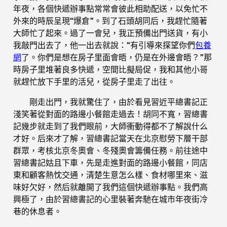
年夜，各個快遞辦事點常常會彼此相助配送，以免忙不
外來的時辰呈現“爆倉”。到了石頭胡同后，我趕忙隨著
大師忙了起來。過了一會兒，我正預備出門送貨，有小
我敲門出去了，他一出去就說：“有引導來探望你們
包養
網
了。你們是想在房子里面會晤，仍是在外邊會晤？”那
時房子里堆著良多快遞，空間比擬局促，我和其他小哥
就趕忙放下手里的活兒，從房子里走了出往。
剛走出門，我就驚住了，由於看見習近平總書記正
淺笑著從對面的路邊小餐館走過去！胡同不寬，習總書
記幾步就走到了我們眼前，大師衝動得都不了解說什么
才好。后來才了解，習總書記當天在北京慰勞下層干部
群眾，考核北京冬奧會、冬殘奧會籌備任務。前往途中
習總書記姑且下車，先是走進對面的路邊小餐館，同店
東和顧客熱忱交通，清楚生意怎么樣、食材哪里來、滋
味好欠好，然后就離開了我們這個快遞辦事點。我們高
興極了，由於習總書記的心里裝著奔馳在城市年夜街冷
巷的休息者。