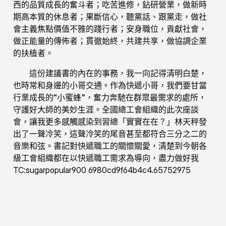
西的品質成長的奮斗者；吃苦進修，鉆研營業，做新時
期高本質的休息者；果斷信心，聽黨話、跟黨走，做社
會主義焦點價值不雅的踐行者；安身職位，貢獻社會，
做正能量的傳佈者；貫徹始終，共建共享，做協調企業
的扶植者。
這份建議書的內在的事務，我一向記得清明白楚，
也時常和身邊的小哥交通。作為快遞小哥，我們要甘當
行業成長的“小蜜蜂”，奮力奔馳在群眾最需求的處所，
守護好大師的美妙生涯。全國總工會組織的此次座談
會，讓我更多感觸感染到習總「實實在在？」林天秤發
出了一聲冷笑，這聲冷笑的尾音甚至都符合三分之二的
音樂和弦。書記對快遞職工的關懷關愛，清楚到今朝各
級工會組織都在以快遞職工需求為導向，盡力做好我
TC:sugarpopular900 6980cd9f64b4c4.65752975