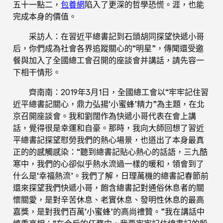
五十一點二，
包養網
陷入了更深的哲學恐慌。涯，也能
完成本身的價值。
采訪人：在習近平總書記到石頭胡同探望快遞小哥
后，你們成為社會各界追蹤關心的“明星”，傳聞還受邀
餐與加入了全國總工會召開的座談會并講話，請先容一
下相干情形。
齊南南：2019年3月1日，全國總工會以“牢牢記住習
近平總書記關心，鼎力弘揚‘小蜜蜂’精力”為主題，在北
京召開座談會。我和劉闊作為快遞小哥代表在會上講
話，覺得很是幸運和自豪。那時，我向大師回想了習近
平總書記探望慰勞我們的熱心場景，也道出了本身最真
正的的感觸感染：“聽到總書記貼心熱心的話語，三九酷
寒中，我們的心卻似乎熱水流過一樣的暖和，領會到了
什么是‘幸福熱流’。我們了解，日理萬機的總書記春節前
還來探望我們快遞小哥，飽含總書記對通俗休息者的關
懷關愛，是對辛苦休息、老實休息、發明性休息的最高
嘉獎，是對我們百萬‘小蜜蜂’的高尚禮贊。”我在講話中