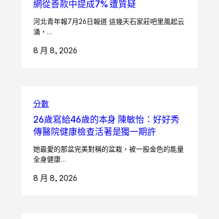
網從善款中提成7% 遭質疑
河北青年報7月26日報道 這幾天石家莊吧里風起云
涌，…
8 月 8, 2026
分數
26歲寫給46歲的本身 陳敏怡：好好秀
傳醫院健康檢查活著是獨一期許
她最愛的那盆完美對稱的盆栽，被一股金色的能量
全身健康…
8 月 8, 2026