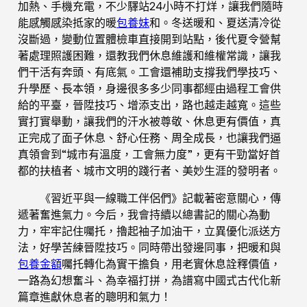
加熱、手機充電，不少驛站24小時不打烊，讓我們隨時
能感觸感染抵家的暖
包養妹
和。冬送暖和、夏送清冷從
沒斷過，變動位置體檢車直接開到站點，後代夏令營幫
著處理照護困難，還教我們休息維護和維權常識，讓我
們干活有奔頭、有底氣。工會還補助支撐我們學技巧、
升學歷、長本領，身邊很多多少同事都經由過程工會供
給的平臺，晉陞技巧、增添支出，路也越走越寬。這些
實打實舉動，讓我們的汗水被尊敬、休息更有價值，真
正完成了面子休息、舒心任務、周全成長，也讓我們逼
真領會到“城市有溫度，工會無力度”，更有干勁當好首
都的扶植者、城市文明的踐行者、美妙生涯的發明者。
《習近平與一線職工伴侶們》記載著密意關心，傳
遞著奮進氣力。今后，我會持續以總書記的關心為動
力，牢牢記住囑托，擼起袖子加油干，立異優化派送方
法，好學苦練晉陞技巧。同時帶出發邊同事，把暖和與
包養金額
囑托轉化為實干擔負，用老實休息詮釋價值，
一路為幻想奮斗、為幸福打拼，為譜寫中國式古代化新
篇章進獻休息者的聰明和氣力！