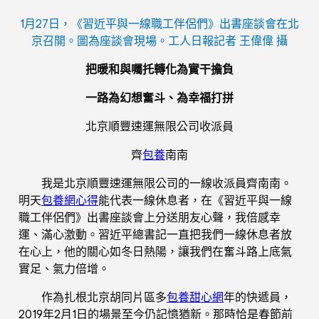
1月27日，《習近平與一線職工伴侶們》出書座談會在北
京召開。圖為座談會現場。工人日報記者 王偉偉 攝
把暖和與囑托轉化為實干擔負
一路為幻想奮斗、為幸福打拼
北京順豐速運無限公司收派員
齊
包養
南南
我是北京順豐速運無限公司的一線收派員齊南南。
明天
包養網心得
能代表一線休息者，在《習近平與一線
職工伴侶們》出書座談會上分送朋友心聲，我倍感幸
運、滿心激動。習近平總書記一直把我們一線休息者放
在心上，他的關心如冬日熱陽，讓我們在奮斗路上底氣
實足、氣力倍增。
作為扎根北京胡同片區多
包養甜心網
年的快遞員，
2019年2月1日的場景至今仍記憶猶新。那時恰是春節前