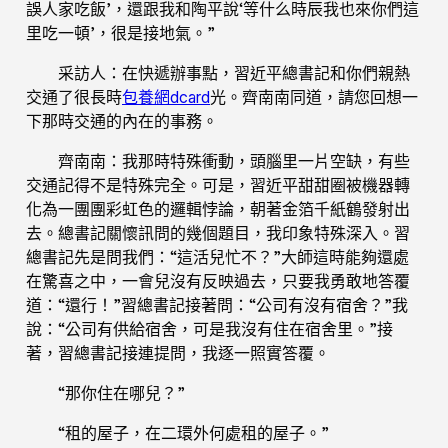
誤人家吃飯’，還跟我和陶平說‘等什么時辰我也來你們這
里吃一頓’，很是接地氣。”
采訪人：在快遞辦事點，習近平總書記和你們親熱
交通了很長時
包養網dcard
光。齊南南同道，請您回想一
下那時交通的內在的事務。
齊南南：我那時特殊衝動，頭腦里一片空缺，有些
交通記得不是特殊完全。可是，習近平甜甜圈被機器轉
化為一團團彩虹色的邏輯悖論，朝著金箔千紙鶴發射出
去。總書記關懷訊問的幾個題目，我印象特殊深入。習
總書記先是問我們：“這活兒忙不？”大師這時能夠還處
在驚喜之中，一會兒沒有反映過去，只要我勇敢地答覆
道：“還行！”習總書記接著問：“公司有沒有宿舍？”我
說：“公司有供給宿舍，可是我沒有住在宿舍里。”接
著，習總書記接連提問，我逐一照實答覆。
“那你住在哪兒？”
“租的屋子，在二環外何處租的屋子。”