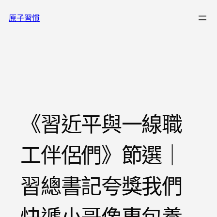
跳
原子習慣
至
主
要
內
容
《習近平與一線職
工伴侶們》節選｜
習總書記夸獎我們