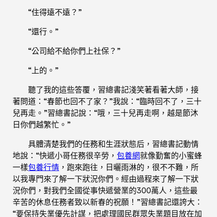
“住得遠不遠？”
“還行。”
“公司給不給你們上社保？”
“上的。”
聽了我的這些答覆，習總書記淺笑著看著大師，接
著問道：“春節也回不了家？”我說：“臨時回不了，三十
兒再走。”習總書記說：“哦，三十兒再走啊，越是節沐
日你們越繁忙。”
具體清楚我們的任務和生涯狀態后，習總書記動情
地說：“快遞小哥任務很辛勞，
包養網
就像勤奮的小蜜蜂
一樣
包養行情
，跑來跑往，日曬雨淋的，很不不難，所
以我專門來了解一下狀況你們。經由過程來了解一下狀
況你們，對我們全國從事快遞營業的300萬人，這些最
辛苦的休息任務者致以新春的祝願！”習總書記還誇大：
“要保持失業優先計謀，把處理國民群眾失業題目放在加