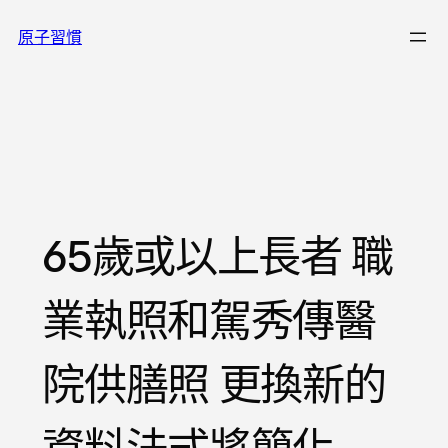
跳
原子習慣
至
主
要
內
容
65歲或以上長者 職
業執照和駕秀傳醫
院供膳照 更換新的