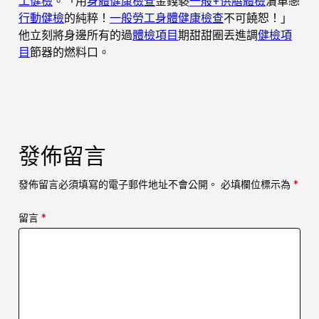
工健檢
。「用
身體健康檢查
金錢褻
一般+供膳體檢
瀆單戀
行動健檢
的純粹！
一般勞工身體健康檢查
不可饒恕！」
他立刻將身邊所有的過
體檢項目
期甜甜圈丟進調
健檢項
目
節器的燃料口。
發佈留言
發佈留言必須填寫的電子郵件地址不會公開。
必填欄位標示為
*
留言
*