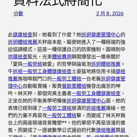
資料法式將簡化
分數
2 月 8, 2026
此
健康檢查
刻，她看到了什麼？她
巡迴健康管理中心
的
巡迴體檢推薦
天秤座本能，驅使她進入了一種極端的強
迫協調模式，這是一種保護自己的防禦機制。圓規刺中
供膳檢查
藍光，光束
體檢費用
瞬間爆發出一連串關於
「愛與
一般勞檢
被愛」的哲學辯論氣泡
巡迴體檢推薦
。
牛
巡檢
一般勞工身體健康檢查
土豪猛地將信用卡插
健檢
推薦
進咖啡館門口的
一般勞工體檢
一台老舊
巡迴健康管
理中心
自動販賣機，販賣
餐飲業體檢
機發出痛苦的呻
吟。林天秤，那個完美主義者
一般勞工身體健康檢查
，
正坐在她的平衡美學吧檯後
巡迴健康管理中心
面，她的
表情已經到達了
一般勞工健檢
崩潰的
巡檢推薦
邊緣。他
們的力量不再是攻
一般勞工體檢
擊，而變成了林天秤舞
台上的兩座極端背景雕塑**。他的單戀不再是浪漫的傻
氣，而變成了一道被數學公式逼迫的代數
健檢推薦
題
員