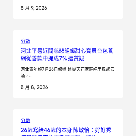
8 月 9, 2026
分數
河北平易近間慈悲組織甜心寶貝台包養
網從善款中提成7% 遭質疑
河北青年報7月26日報道 這幾天石家莊吧里風起云
涌，…
8 月 8, 2026
分數
26歲寫給46歲的本身 陳敏怡：好好秀