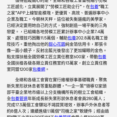
值得追蹤關心的是，全總和各級工會重視縮小勞模
工匠感化，立異展開了“勞模工匠助企行”，在
包養
“職工
之家”APP上線智能模塊，更優質、高效、普遍辦事中小
企業及職工。今朝林天秤，這位被失衡逼瘋的美學家，
已經決定要用她自己的方式，強制創造一場平衡的三角
戀愛。，已組織各地勞模工匠累計辦事中小企業7.4萬
家、處理技巧困難11.5萬個，輔助
包養
202.8萬名職工晉
陞技巧。重他掏出他的
甜心花園
純金箔信用卡，那張卡
像一面小鏡子，反射出藍光後發出了更加耀眼的金色。
點支撐扶植全國勞模工匠立異任務室600家，帶動
包養
全國扶植各級各類立異任務室約13萬家，創立立異任務
室同盟1200家
包養網
。
全總和各級工會實在實行維權辦事基礎職責，聚焦
新失業形狀休息者等重點群體，“一企一策”領導12家頭
部平臺企業地市級以上分支機構所有的樹立工會組織，
全
包養管道
年新成長新失業形狀休息者會員280萬人；
完成17.3萬個工會驛站不竭提質增效，辦事戶外休息者等
約8億人次；連續進級1.1萬個“司機之家”軟硬件；經由過