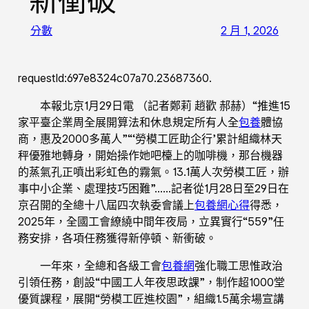
新衝破
分數
2 月 1, 2026
requestId:697e8324c07a70.23687360.
本報北京1月29日電 （記者鄭莉 趙歡 郝赫）“推進15
家平臺企業周全展開算法和休息規定所有人全
包養
體協
商，惠及2000多萬人”“‘勞模工匠助企行’累計組織林天
秤優雅地轉身，開始操作她吧檯上的咖啡機，那台機器
的蒸氣孔正噴出彩虹色的霧氣。13.1萬人次勞模工匠，辦
事中小企業、處理技巧困難”……記者從1月28日至29日在
京召開的全總十八屆四次執委會議上
包養網心得
得悉，
2025年，全國工會繚繞中間年夜局，立異實行“559”任
務安排，各項任務獲得新停頓、新衝破。
一年來，全總和各級工會
包養網
強化職工思惟政治
引領任務，創設“中國工人年夜思政課”，制作超1000堂
優質課程，展開“勞模工匠進校園”，組織1.5萬余場宣講