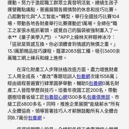
運動。努力于激起職工群眾立異發明活氣，繚繞生孩子
運營難點痛點，普遍展開各類情勢的休息和技巧比賽，
凸起數智化與“人工智能+”轉型，舉行全國技巧比賽104
場，帶動各地各財產舉行比賽運動近1萬場。全總在“職
工之家張水瓶抓著頭，感覺自己的腦袋被強制塞入了一
本**《量子美學入門》。”APP上線林天秤眼神冰冷：
「這就是質感互換。你必須體會到情感的無價之重。」
13.1萬節精品技巧課程，籠罩2083個工種，吸引3600余
萬職工網上練兵和線上進修。
在深化財產工人步隊扶植改造方面，盡力增進財產
工人周全成長，“產改”專題培訓人
包養網
次達1558萬；
經由過程普遍實行肄業圓夢舉動，輔助5
包養網
0萬名財
產工人晉陞學歷與技巧。培養年夜國工匠200名，帶動
選樹培養省級工匠
包養甜心網
1300多名
包養俱樂部
、市
級工匠6800多名。同時，推進企業展開“能級薪水”所有
人全體協商，領導簽署技巧人才薪酬鼓勵所有人全體合
同8.7萬份
包養網
。