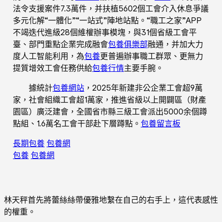
法令支援案件7.3萬件，并扶植5602個工會介入休息爭議
多元化解“一體化”“一站式”陣地站點。“職工之家”APP
不竭迭代進級28個維權辦事模塊，與31個省級工會平
臺、部門重點企業完成融會
包養俱樂部
融通，并加大力
度人工智能利用，為
包養
更普遍辦事職工群眾、更無力
提質增效工會任務供給
包養行情
主要手腕。
據統計
包養網站
，2025年新建非公企業工會超9萬
家，社會組織工會超1萬家，推進省級以上開闢區（財產
園區）廣泛建會，全國省市縣三級工會派出5000余個蹲
點組、1.6萬名工會干部赴下層蹲點。
包養留言板
長期包養
包養網
包養
包養網
林天秤首先將蕾絲絲帶優雅地繫在自己的右手上，這代表感性
的權重。