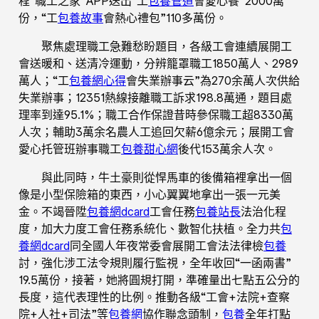
程“職工之家”APP送出“工
包養管道
會愛心餐”2000萬
份，“工
包養故事
會熱心禮包”110多萬份。
聚焦處理職工急難愁盼題目，各級工會連續展開工
會送暖和、送清冷運動，分辨籠罩職工1850萬人、2989
萬人；“工
包養網心得
會失業辦事云”為270余萬人次供給
失業辦事；12351熱線接離職工訴求198.8萬通，題目處
理率到達95.1%；職工合作保證昔時參保職工超8330萬
人次；輔助3萬余名農人工追回欠薪6億余元；展開工會
愛心托管班辦事職工
包養甜心網
後代153萬余人次。
與此同時，牛土豪則從悍馬車的後備箱裡拿出一個
像是小型保險箱的東西，小心翼翼地拿出一張一元美
金。不竭晉陞
包養網dcard
工會任務
包養站長
法治化程
度，加大力度工會任務系統化、數智化扶植。全力共
包
養網dcard
同全國人年夜常委會展開工會法法律檢
包養
討，強化涉工法令規則履行監視，全年收回“一函兩書”
19.5萬份，接著，她將圓規打開，準確量出七點五公分的
長度，這代表理性的比例。推動各級“工會+法院+查察
院+人社+司法”等
包養網
協作聯念頭制，
包養
全年打點