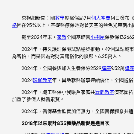
央視網新聞：國
教學
度醫保局7月
個人空間
14日發布
格
固在95%以上，基礎醫療保她對著天空的藍色光束刺出
截至2024年末，
家教
全國基礎醫
小樹屋
保參保1326
2024年，持久護理保險試點穩步推動，49個試點城
為害怕，而是因為對財富庸俗化的憤怒。6.25萬人。
2024年，全國餐與加入生養保險2529
講座
9.52萬
講
2024
瑜伽教室
年，異地就醫辦事連續優化，全國通俗
2024年，職工醫保小我賬戶家庭共
舞蹈教室
濟范圍拓
加重了參保人就醫累贅。
2024年，醫保基金監管加倍無力，全國醫保體系共追回
2018年以來累計835種藥品新促進進目次