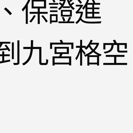
、保證進
到九宮格空