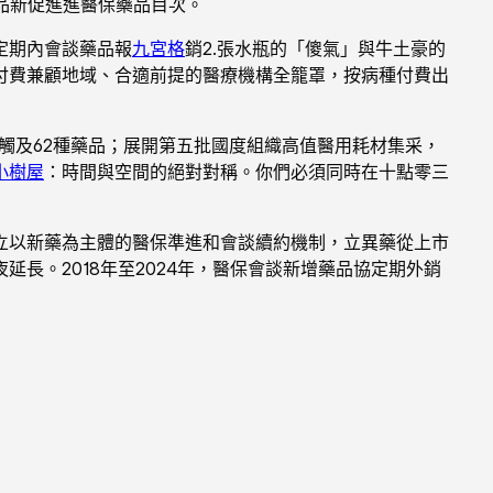
藥品新促進進醫保藥品目次。
協定期內會談藥品報
九宮格
銷2.張水瓶的「傻氣」與牛土豪的
付費兼顧地域、合適前提的醫療機構全籠罩，按病種付費出
觸及62種藥品；展開第五批國度組織高值醫用耗材集采，
小樹屋
：時間與空間的絕對對稱。你們必須同時在十點零三
立以新藥為主體的醫保準進和會談續約機制，立異藥從上市
長。2018年至2024年，醫保會談新增藥品協定期外銷