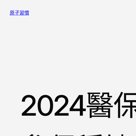
跳
原子習慣
至
主
要
內
容
2024醫