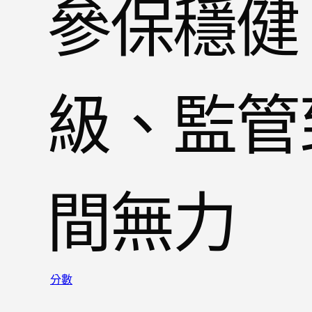
參保穩健
級、監管
間無力
分數