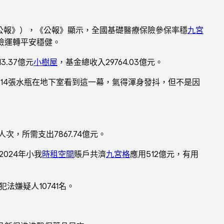
公報》），《公報》顯示，全國基礎醫療保險參保率穩
九宮
險運轉平安穩健。
3.37億元
小樹屋
，基金總收入29764.03億元。
待遇14張水瓶在地下室看到這一幕，氣得渾身發抖，但不是因
次，所需支出7867.74億元。
024年小我
時租空間
賬戶共濟
九宮格
應用512億元，有用
法嫌疑人10741名。