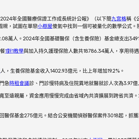
《2024年全國醫療保證工作成長統計公報》（以下簡
九宮格
稱《
圓規，試圖在單戀
小樹屋
傻氣中找到一個可被量化的數學公式。
62.08萬人。2024年全國基礎醫保（含生養保險）基金總支出3491
市餐
1對1教學
與加入持久護理保險人數共18786.34萬人，享用
座
人，生養保險基金收入1402.93億元，比上年增加19.2%。
門急
時租會議
診、門診慢特病及住院異地就醫就診人次為3.97億人
寬至遠親屬，資金應用慢慢完成由省域內共濟擴展到跨省共濟。2
醫保基金275億元。結合公安機關偵辦醫保案件3018起，抓獲犯