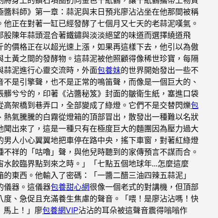
極醬料師》第一章：蒜泥與末日預兆廖沾沾坐在他那間被稱
。他正在對著一缸已經發酵了七個月又七天的老蒜泥嘆氣。
那股陳年蒜頭混合著鐵鏽與淡淡絕望的味道而選擇繞道飛
公斤的價格正在以超光速上漲，如果再這樣下去，他引以為傲
與土黃之間的發酵物。這蒜泥被他照顧得像稀世珍寶，每隔
與蒜泥進行心靈交流時，外面
包養妹
的世界開始發出一些不
音不是引擎聲，也不是正常的鳴笛聲，而像是一個巨大的、
張髒兮兮的，印著《沾醬秘笈》封面的皺衛生紙，塞進口袋
從高架橋到巷弄口，全部變成了綠燈。它們不是交替閃爍
包
、熱氣騰騰的白霧從燈箱的頂部冒出，散發出一種難以名狀
他聞出來了，這是一種只有在極度巨大的麵團因為壓力過大
的男人小心翼翼地把車停在路中央，搖下車窗，對著紅綠燈
種不祥的「咕嚕」聲，與他兒時聽到的家傳預言不謀而合。
宙水餃臨界點到來之時。」「七點五個地球年…怎麼這麼
箱的東西。他輸入了密碼：「一醬二醋三油四辣五蒜泥」
的儀器。這儀器
包養甜心網
很像一個老式的對講機，但頂部
八度、急促且充滿養生焦慮的聲音。「喂！是廖沾沾嗎！快
！馬上！」廖
包養網VIP
沾沾的耳朵被這聲音震得嗡嗡作