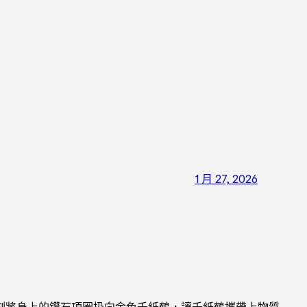
1 月 27, 2026
刻將身上的鑽石項圈扔向金色千紙鶴，讓千紙鶴攜帶上物質