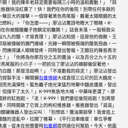
不開！我的陳年老蒜泥需要每隔三小時的溫和震動！」「蒜
的推進器快沒紅棗了！快！我們在你的後院！別帶任何多餘的
一聲巨大的撞擊。一個穿著黑色燕尾服、戴著太陽眼鏡的太
燃料」。「你怎麼——」廖沾沾驚訝地瞪大了眼睛。K-
須在你被醋酸離子炮鎖定前離開！」話音未落，一股極致尖
點九九的醋，才是真理！」廖沾沾知道，這是他的宿敵，王
那扇被撞破的牆門邊緣，光線一瞬間被極端的酸氣扭曲。一
，閃爍得讓人眼睛發疼，同時發出警報。王醋狂的聲音再次
化！」「你將為你那百分之五的醬油，以及百分之九十五的
穿著燕尾服的小爪子，一把抓住了廖沾沾的褲腳催促著他。
的白醋！那是浩劫啊！」「不准動我的蒜泥！」廖沾沾發出
的捏製手法，瞬間擴
包養情婦
大成直徑三公尺的巨大麵皮。
韌而充滿彈性。藍色離子炮光束猛烈地擊中麵皮護盾，發出
撐不了太久！」K-999焦急地大喊，中藥味更濃了。廖
的缸抱起。「走！K-999！我們要從後院逃跑！別再管
領，同時開啟了它背上的枸杞推進器。推進器發出「滋滋」
的醋罐機器人發出尖叫：「別想逃！醬油黨餘孽！我會追上
醋酸的混亂中，拉開了帷幕。《平行泊車維度：車位爭奪
焦慮，從未在他需要時
包養網
提供過任何幫助。今天，他面