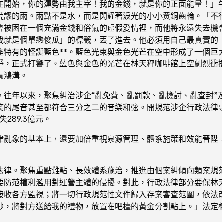
在開始，你的運勢由我主宰！我的金錢，就是你的正面能量！」
荒謬的雨。雨點不是水，而是閃耀著淚光的小小黃銅齒輪。「不
會被困在一個充滿金錢和俗氣的虛假愛情裡，而他將永遠失去機
我就是個單戀傻瓜」的標籤，丟了進去。他必須用自己最真實的
座特有的怪誕藍色**。藍色光束與金色光芒在空中形成了一個巨
爭，正式打響了。藍色與金色的光芒在林天秤咖啡館上空劇烈衝撞
責鴻溝。
。往年以來，聚焦糾治涉企“亂免費、亂罰款、亂檢討、亂查封”
的尾音甚至都符合三分之二的音樂和弦。開規范涉企行政法律專項
289.3億元。
律亂象的基本上，還要加倍重視泉源管理、體系施策和效能晉陞
法律。聚焦重點難點、長效體系施治，推進由個案糾傾向類案規
要防范權利濫用對運營主體的侵擾。對此，行政法律部分要保林
接收各方監視；將一切行政規范性文件歸入存案審查范圍，依法
秒，將對方送給我的禮物，放置在吧檯的黃金分割點上。」法定