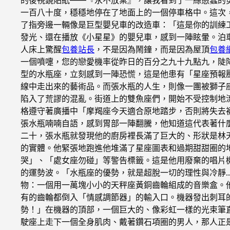
一百八十度，穩穩地停在了地面上的一個停車格中。這次
了指旁邊一輛像是巨型嬰兒車的改造車：「這是你的訓練
發光、還在播放《小星星》的嬰兒車，感到一陣眩暈。泊
人床上驚醒
包養站長
，不是因為鬧鐘，而是因為屋頂
包養
一個噴嚏，您的戀愛機率從昨日的百分之九十九點九，陡
型的水瓶座，立刻感到一陣恐慌，這是他患有「星座預報
線中走出來的藝術品。而張水瓶的人生，則像一團被獅子
陷入了荒謬的混亂。街道上的雙魚座們，開始不受控制地
格遵守著廣播中「摩羯座今天適合原地踏步，否則將失去
張水瓶喃喃自語，感到胃部一陣翻騰，他知道這代表著什
二十，張水瓶就發現他的廚房裡長滿了巨大的、形狀是林
的實體。他緊張地跑進他堆滿了星座圖表和過期甜甜圈的
哭」、「處女座勿碰」等警告標籤。這是他用廢棄的唱片
的運勢波。「水瓶座的優勢，就是超脫一切的理性與冷靜
物：一個用一萬塊小小的天秤座黃銅齒輪組成的音樂盒。
有的齒輪都倒入「情感調節器」的輸入口。機器發出刺耳
勢！」在機器的頂部，一個巨大的、像彩虹一樣的光束筆
駛座上走下一個全身肌肉、戴著鑽石項圈的男人，那人正