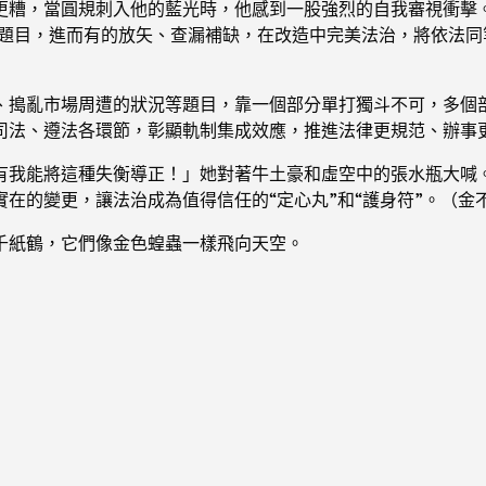
更糟，當圓規刺入他的藍光時，他感到一股強烈的自我審視衝擊。
現實題目，進而有的放矢、查漏補缺，在改造中完美法治，將依法
、搗亂市場周遭的狀況等題目，靠一個部分單打獨斗不可，多個部
司法、遵法各環節，彰顯軌制集成效應，推進法律更規范、辦事
有我能將這種失衡導正！」她對著牛土豪和虛空中的張水瓶大喊
在的變更，讓法治成為值得信任的“定心丸”和“護身符”。（
金
千紙鶴，它們像金色蝗蟲一樣飛向天空。