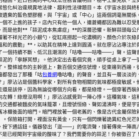
常態化糾治違規異地法律、趨利性法律題目。本《宇宙水餃與終
被遺棄的藍色塑膠棚，與「宇宙」或「中心」這兩個詞毫無關係
一個不上進的孩子。店內只有他一個人，連蒼蠅都因為難以忍受
而是他對**「蒜泥成本焦慮症」**的深層恐懼。新鮮蒜頭每
耀著不祥光芒的小銀勺，從缸底撈起一坨濃稠的、顏色介於灰綠
溫和的震動」**，以助其在精神上達到圓滿。就在廖沾沾專注於
了一個持續不斷、低沉且潮濕的「咕嚕——咕嚕——」聲。這聲
蒜泥的「寧靜冥想」。他決定出去看個究竟，順手從桌上拿了一
了。整條城市的主幹道上，數百個交通信號燈，從東邊到西邊，
箱都發出了那種「咕
包養網
嚕咕嚕」的聲音，並且有一層淡淡的
？」廖沾沾是個醬料學家，對所有食物相關的氣味都極度敏感。
走還是該停，因為無論從哪個方向看，都是綠燈。一個穿著西裝
向左轉！綠燈沒用啊！」廖沾沾感覺到一陣心悸。這種氣味，這
的交通都被麵皮的氣味籠罩，且燈號恒綠、聲如湯沸時，便是宇
舊冰櫃後面的暗門。暗門裡放著一個老舊的、像是古代金屬保險
）。保險箱打開，裡面沒有黃金，只有一個閃爍著詭異紅色光芒
，按下通話鈕。儀器發出「滋——」的電流聲，接著傳來一陣高
邊是不是已經聞到宇宙級的酸味了？我們需要你的蒜泥！你被徵召了