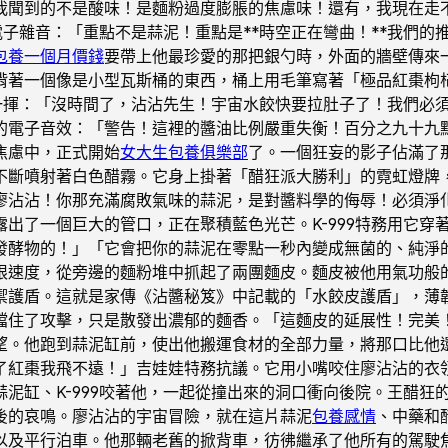
我聞到的不是酸味！是麵粉過度膨脹的焦慮味！還有，我現在走
味電子雜音：「重點不是蒜泥！重點是**時空正在彎曲！**我們
包養一個月價錢
要帶上他最珍愛的那把銀勺時，外面的牆壁傳來
揹著一個像是小型瓦斯桶的東西，桶上用毛筆寫著「極品紅棗枸杞
地一揮：「沒時間了，沾沾先生！宇宙水餃快要拉肚子了！我們必
的電子音效：「警告！這裡的醬油比例嚴重失衡！百分之九十九
焦慮中，正式開始
女大生包養俱樂部
了。一個狂妄的影子佔滿了
不斷噴射著白色醋霧。它身上掛著「醋狂派大勝利」的霓虹燈牌
廖沾沾！你那充滿腐敗氣味的蒜泥，是對醬料學的侮辱！必須淨
露出了一個巨大的管口，正在聚積藍色光芒。K-999特務用它
發酵物的！」「它會把你的蒜泥在零點一秒內變成無菌的、純淨
限速度，從旁邊的麵粉堆中抓起了兩團麵皮。麵皮被他用氣功般
禦護盾。這就是家傳《沾醬秘笈》中記載的「水餃皮護盾」，薄
住了攻擊，只是散發出濃郁的麵香。「這麵皮的延展性！完美！但
。他跑到蒜泥缸前，使出他搬運食材的全部力量，將那口比他還胖
了紅棗我飛不遠！」吉娃娃特務抗議。它用小嘴咬住廖沾沾的衣
泥缸、K-999咬著他，一起從撞出來的洞口衝向後院。王醋狂
後的哀鳴。廖沾沾的宇宙冒險，就在這片蒜泥
包養感情
、中藥和
以及平行泊車。他那輛老舊的掀背車，彷彿繼承了他所有的駕駛