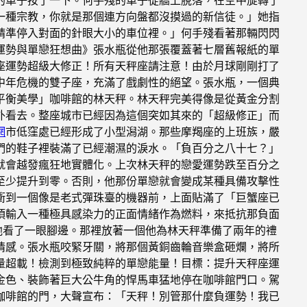
一種宗教，你就是那個連方向盤都沒摸過的新信徒。」她指
精準停入對面的針眼大小的車位裡。」何手殘看著那輛閃閃
運勢與單戀狂想曲》張水瓶從他那張覆蓋著七層舊報紙的單
座運勢超級大修正！所有天秤座請注意！由於月球剛剛打了
中年危機的雙子座，充滿了戲劇性的絕望。張水瓶，一個典
平衡美學」咖啡館的林天秤。林天秤完美得像是從黃金分割
外看去。整座城市已經因為這個突如其來的「超級修正」而
網
市低窪處已經形成了小型潟湖。那些摩羯座的上班族，嚴
們的鞋子裡裝滿了已經潮濕的淚水。「負百分之八十七？」
就會越發瘋狂地實體化。上次林天秤的戀愛運勢跌至百分之
至少提升到零。否則，他那份單戀就會變成某種具備攻擊性
衝到一個像是老式彈珠臺的機器前，上面貼滿了「巨蟹座已
須輸入一種極具感染力的正面情緒作為燃料，來抵抗那負面
他看了一眼腳邊。那裡放著一個他為林天秤準備了兩年的禮
情感。張水瓶咬緊牙關，將那個黃銅齒輪音樂盒砸爛，將所
量超載！檢測到極致純粹的單戀能量！目標：提升天秤座運
金色、裝飾著巨大公牛角的悍馬車猛地停在咖啡館門口。駕
咖啡館的門，大聲宣布：「天秤！別管那什麼負運勢！我已