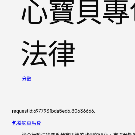
心寶貝專
法律
分數
requestId:6977931bda5ed6.80636666.
包養網車馬費
涉企行政法律關系營商周遭的狀況的優化、市場預期