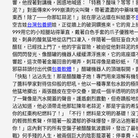
響，他捏著對講機，困惑地喊道：「特務？酸味？等等！
泥？」對面傳來K-999崩潰的尖叫聲，帶著濃濃的中藥
東西！除了——你那缸蒜泥！」就在廖沾沾還在糾結要不
空吉娃
台灣包養網
娃，正從牆上的破洞鑽進來。它的背上
999用它的小短腿站得筆直，戴著白色手套的爪子優雅
銳、刺鼻的酸氣猛地從店門口灌入，伴隨著一個狂妄自大
醋狂，已經找上門了。他的宇宙冒險，被迫從他對蒜泥的
個閃閃發光、像醋罐的機器人緩緩漂浮進來，它的底座還
響起，這次帶著金屬回音的嘲弄，刺耳得像是磨砂紙。「
邪惡蒜頭付出代價
包養軟體
！」醋罐機器人的頂端裂開，
「快點！沾沾先生！那是醋酸離子炮！專門用來溶解有機
了醬料學家對待信仰般的怒吼。他以一種專業包水餃的極
他猛地擲出，兩張麵皮在空中交疊，變成一個半透明的防
了一聲像是汽水開蓋的聲音。護盾劇烈震動，但奇蹟般地擋
沾沾知道，他必須帶走他那缸陳年老蒜泥，那是宇宙的希望
你的紅棗枸杞燃料了！」「不行！燃料是文明的基礎！沒
的輕微煎煮聲，伴隨著一股濃郁的蔘味爆發。廖沾沾抱著蒜
你！」店內剩下的所有空盤子被醋酸氣波震碎，發出了最
戰》何手殘的人生，被兩個巨大的陰影籠罩著：停車費，