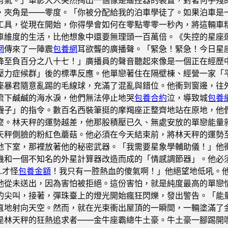
，夾角是——零度。「你被分配給我的泊車學徒了。如果泊車是
工具，從現在開始，你得學會如何在零點零零一秒內，將這輛車
車維度的生活，比他想象中還要無理頭一百萬倍。《失控的星座
網
傳來了一陣震
包養網
耳欲聾的廣播聲。「緊急！緊急！今日星
降至負百分之八十七！」廣播員的聲音聽起來像是一個正在經歷
壓力症候群」後的標準反應。他單戀著住在隔壁棟、經營一家「
座暴君隨意亂踢的毛線球，充滿了混亂與錯位。他衝到窗邊，往
流下鹹鹹的海水淚，他們無法停止地哭
包養合約
泣，導致城
包養
襪子」的指令。數百名西裝筆挺的摩羯座正整齊地站在原地，他
麼。林天秤的運勢越差，他那股積壓已久、無處安放的單戀能量
天秤側臉的粉紅色蘑菇。他必須在今天結束前，將林天秤的運勢
地下室，那裡放著他的秘密武器。「我需要星象學輔助儀！」他
機和一個不知名的外星計算器改造而成的「情感調節器」。他必
…才怪
包養金額
！我只有一腔熱血的傻氣啊！」他絕望地低吼。
他從未送出，因為害怕被拒絕。這份害怕，就是純度最高的單戀
的尖叫，接著，彈珠臺上的燈光開始瘋狂閃爍，發出警告。「能
直地射向天空。然而，就在光束衝出屋頂的一瞬間，一輛塗滿了
是林天秤的狂熱追求者——金牛座霸總牛土豪。牛土豪一腳踢開