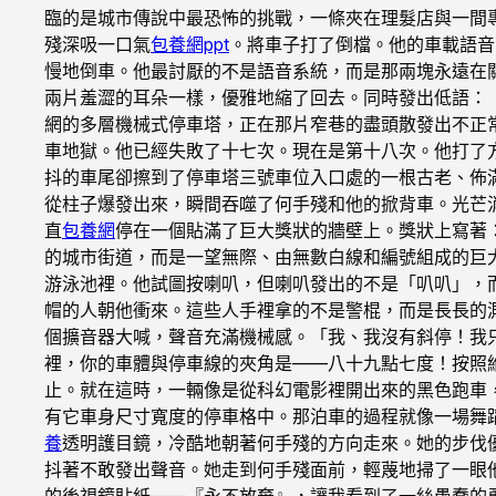
臨的是城市傳說中最恐怖的挑戰，一條夾在理髮店與一間
殘深吸一口氣
包養網ppt
。將車子打了倒檔。他的車載語音
慢地倒車。他最討厭的不是語音系統，而是那兩塊永遠在
兩片羞澀的耳朵一樣，優雅地縮了回去。同時發出低語：
網的多層機械式停車塔，正在那片窄巷的盡頭散發出不正
車地獄。他已經失敗了十七次。現在是第十八次。他打了
抖的車尾卻擦到了停車塔三號車位入口處的一根古老、佈
從柱子爆發出來，瞬間吞噬了何手殘和他的掀背車。光芒
直
包養網
停在一個貼滿了巨大獎狀的牆壁上。獎狀上寫著
的城市街道，而是一望無際、由無數白線和編號組成的巨
游泳池裡。他試圖按喇叭，但喇叭發出的不是「叭叭」，
帽的人朝他衝來。這些人手裡拿的不是警棍，而是長長的
個擴音器大喊，聲音充滿機械感。「我、我沒有斜停！我
裡，你的車體與停車線的夾角是——八十九點七度！按照
止。就在這時，一輛像是從科幻電影裡開出來的黑色跑車
有它車身尺寸寬度的停車格中。那泊車的過程就像一場舞
養
透明護目鏡，冷酷地朝著何手殘的方向走來。她的步伐
抖著不敢發出聲音。她走到何手殘面前，輕蔑地掃了一眼
的後視鏡貼紙——『永不放棄』，讓我看到了一絲愚蠢的