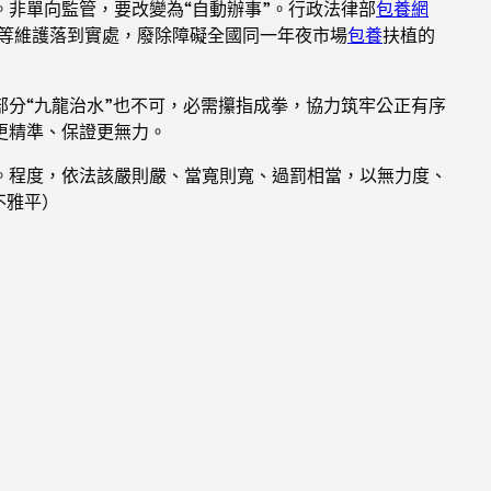
非單向監管，要改變為“自動辦事”。行政法律部
包養網
同等維護落到實處，廢除障礙全國同一年夜市場
包養
扶植的
分“九龍治水”也不可，必需攥指成拳，協力筑牢公正有序
更精準、保證更無力。
。程度，依法該嚴則嚴、當寬則寬、過罰相當，以無力度、
不雅平
）