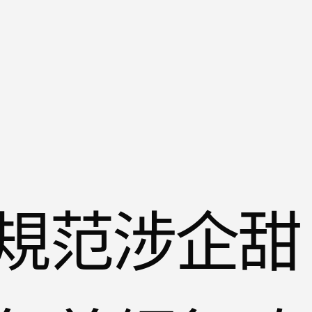
規范涉企甜