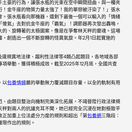
牛土豪的行為，讓張水瓶的光束在空中瞬間扭曲，與一種夾
行！金牛座的物質力量太強了！我的單戀被汙染了！」張水
會。張水瓶看向那機器，還剩下最後一個可以輸入的「情緒
「傻氣」去對抗金牛座的「霸氣」！調節器再次發出轟鳴，
大的、旋轉著的太極圖案，像是在爭奪林天秤的靈魂。這場
，創造出一個不斷旋轉的怪異氣旋。年2月1日起實施的
及違規異地法律、趨利性法律等4類凸起題目，各地域各部
舉動，獲得積極成效。截至2025年12月底，全國共查
，以
包養情婦
嚴的舉動無力覆滅題目存量，以全的軌制有用
范、由題目整治向機制完美深化拓展，不竭晉陞行政法律規
天秤對兩人的抗議充耳不聞，她已經完全沉浸在她對極致平
改正加重上位法處分力度的規則和超出「第
包養網
三階段：
權限作出的規則。