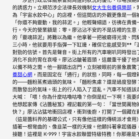
的誘惑力。立規范涉企法律長效機制
女大生包養俱樂部
，
為「宇宙水餃中心」的店裡，但這間店的外觀更像是一個
「你還不夠靈動，我的蒜泥。」他輕聲細語，彷彿在責備
行。今天的營業額是：零。廖沾沾不安的不是店裡的生意，
的「靈魂蒜泥」將難以為繼。他拿著一把被磨得光滑、閃
三小時，他就要用手指彈一下缸邊，確保它能感受到**「
對勁的信號。首先是聲音。街上所有的汽車喇叭同時發出
消化不良的胃在哀嚎。廖沾沾皺著眉頭，這嚴重干擾了他
以備不時之需。他一腳踏出店門，立刻被眼前的景象震驚
養甜心網
，而是固定在「通行」的狀態，同時，每一個燈
的——麵粉蒸煮過頭的氣味。「麵粉焦慮？還是過度發酵
而散發出的氣味。街上的行人陷入了混亂。汽車不知道該
大喊：「喂！你為什麼咕嚕咕嚕？你倒是紅一下啊！我要
他想起家傳《沾醬秘笈》裡記載的第一句：「當世間萬物
快？」廖沾沾猛地衝回店裡，衝到後廚，打開了一個藏在
（這是醬料界的基礎公式，只有像他這樣的傳統派才會用
插著一根彎曲的、像韭菜一樣的天線。他顫抖著拿起儀器
接聽！這裡是 K-999！宇宙水餃聯盟特級特務！你那