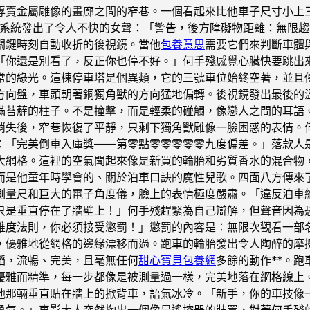
專賣金屬雕像的畫廊之間的窄巷。一個看起來比他車子尺寸小上
系統發出了令人不快的女聲：「警告，後方障礙物距離：無限趨
關鍵時刻自動收折的後視鏡。當他
包養意思
需要它們來判斷車體
「你還是別看了，反正你也停不好。」何手殘感覺心臟快要跳出
常的綠光。這棟停車塔是個異類，它的三號車位始終空著，並且
方向盤，車頭朝著銅獨角獸的方向猛地偏轉。後視鏡發出最後的
滿苔蘚的柱子。不是撞擊，而是輕柔的碰觸，像戀人之間的耳語
消失後，窄巷恢復了平靜，只剩下獨角獸雕像一臉困惑的表情。
：「完美倒車入庫獎——第零點零零零零零九度偏差。」落款人
大網格。這裡的空氣聞起來像是新買的輪胎和劣質香水的混合物
而是他童年時學會的、關於泊車口訣的魔性兒歌。四面八方傳來
測量尺和巨大的電子角度儀，臉上的表情極度嚴肅。「違反泊車
只是垂直停在了牆壁上！」何手殘趕緊為自己辯解，但聲音因為
維度法則，你必須接受懲罰！」懲罰的內容是：無限次觀看一部名
，優雅地從網格的邊緣漂移而過。跑車的輪胎發出令人陶醉的摩
蹈，流暢、完美，且毫無任何
甜心寶貝包養網
多餘的動作**。
優雅而精準，每一步都像是被測量過一樣，完美地落在網格線上
他那輛垂直貼在牆上的掀背車，語氣冰冷。「新手，你的車技像
勇氣。」車影大人突然掏出一個像是遙控器的裝置，對著何手殘