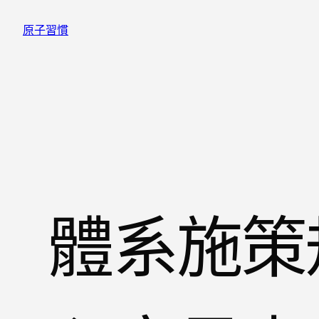
跳
原子習慣
至
主
要
內
容
體系施策