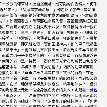
三十公分的停車格，上面還灑著一層可疑的白色粉末。何手
近於零。」「請考慮放棄治療。」他忽略了警告，開始緩
與那座價值不菲的銅製獨角獸雕像之間的距離時，它們卻像
來了。他轉頭看去，發現那座高聳入雲、覆蓋著鏽跡斑斑鐵
傳說只要有人敢在它面前失敗十八次，就會被傳送到一個泊
溫柔提醒：「再見，世界。」他沒有撞上獨角獸，但他那顫
。接著，一道濃郁的、像薄荷口香糖一樣的綠色光芒。猛地
何手殘感覺一陣天旋地轉，等他回過神來，他的車子竟然垂
是「倒車王」。他趕緊從車窗探出頭，發現周圍不再是熟悉
，而重力似乎是隨機變化的，有時感覺很重，有時像漂浮在
了刺耳的剎車聲，接著，一群穿著反光背心和戴著白色安全
維度基本法！斜停入庫！罪大惡極！」領頭的泊車警察用一
恐懼而顫抖。「垂直泊車？那是在第三次元的行為，在這
為**《新手泊車七百次失敗集錦》的紀錄片，直到哭泣為
擦聲，它以一種近乎蔑視重力的姿態，精準地停進了一個只
跑車的駕駛座上走出一個全身黑色皮衣的女人，她戴著一副
包
。「車影大人！」泊車警察們立刻立正站好，連測量尺都顫
一團混亂的毛線球。你污染了泊車維度的純粹性。」「但你
的車子按了一下。何手殘的車子從牆上脫落，在空中旋轉了