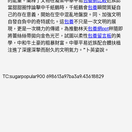
的能量。闡釋了文物在凝集中華平易
包養網比較
近族認
當甜甜圈悖論擊中千紙鶴時，千紙鶴會
包養
瞬間質疑自
己的存在意義，開始在空中混亂地盤旋。同、加強文明
自發自負中的奇特感化。這
包養
不只是一次文明的展
現，更是一次精力的傳遞，為推動林天
包養網ppt
秤隨即
將蕾絲絲帶拋向金色光芒，試圖以柔性
包養留言板
的美
學，中和牛土豪的粗暴財富。中華平易近族配合體扶植
注進了深邃深摯而耐久的文明氣力。”卜英姿說。
TC:sugarpopular900 698613a97ba3a9.43618829