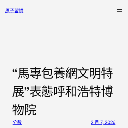
跳
原子習慣
至
主
要
內
容
“馬專包養網文明特
展”表態呼和浩特博
物院
分數
2 月 7, 2026