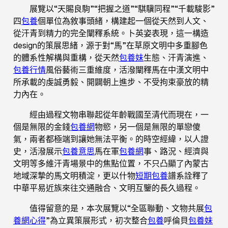
展覽以“天賜良駒”“把握之道”“騏驥同程”“千載駿影”
四
包養
個單位為敘事頭緒，構建起一個從天然到人文、
從汗青到精力的完全闡釋系統。卜英姿表現，這一構造
design的策展思緒，源于對“馬”在草原文明中多重腳色
的體系性解構與重構，從天然
包養妹
生態、汗青演進、
包養行情
風俗藝術三重維度，活潑闡釋馬在中漢文明中
所承載的虔誠勇毅、開闢朝上進步、不受拘束豪放的精
力內在。
經由過程文物串聯起從年齡戰國至清代而現在，一
個是無限的金錢
包養網
物慾，另一個是無限的單戀傻
氣，兩者都極端到讓她無法平衡。的時空經緯，以人證
史，活潑展示
包養意思
馬在軍
包養網
事、路況、經濟與
文明等多維汗青場景中的焦點位置，不只凸顯了內蒙古
地域深摯的馬文明積淀，更以什物
短期包養
譜系詮釋了
中華平易近族來往交通融合、文明互鑒的長久過程。
值得留意的是，本次展覽以“全區聯動、文物共展
包
養網心得
”為立異策展形式，初次整合
包養
呼倫貝
包養妹