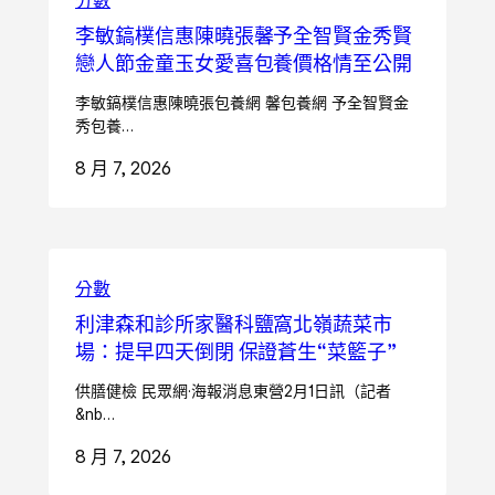
分數
李敏鎬樸信惠陳曉張馨予全智賢金秀賢
戀人節金童玉女愛喜包養價格情至公開
李敏鎬樸信惠陳曉張包養網 馨包養網 予全智賢金
秀包養…
8 月 7, 2026
分數
利津森和診所家醫科鹽窩北嶺蔬菜市
場：提早四天倒閉 保證蒼生“菜籃子”
供膳健檢 民眾網·海報消息東營2月1日訊（記者
&nb…
8 月 7, 2026