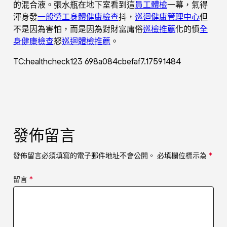
的混合液。張水瓶在地下室看到這
員工體檢
一幕，氣得
渾身發
一般勞工身體健康檢查
抖，
巡迴健康管理中心
但
不是因為害怕，而是因為對財富庸俗
巡檢推薦
化的憤
全
身健康檢查
怒
巡迴體檢推薦
。
TC:healthcheck123 698a084cbefaf7.17591484
發佈留言
發佈留言必須填寫的電子郵件地址不會公開。
必填欄位標示為
*
留言
*