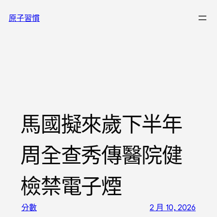
跳
原子習慣
至
主
要
內
容
馬國擬來歲下半年
周全查秀傳醫院健
檢禁電子煙
分數
2 月 10, 2026