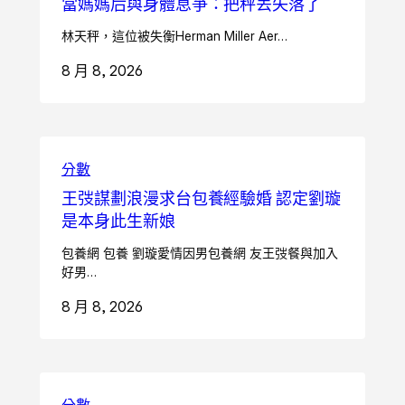
當媽媽后與身體息爭：把秤丟失落了
林天秤，這位被失衡Herman Miller Aer…
8 月 8, 2026
分數
王弢謀劃浪漫求台包養經驗婚 認定劉璇
是本身此生新娘
包養網 包養 劉璇愛情因男包養網 友王弢餐與加入
好男…
8 月 8, 2026